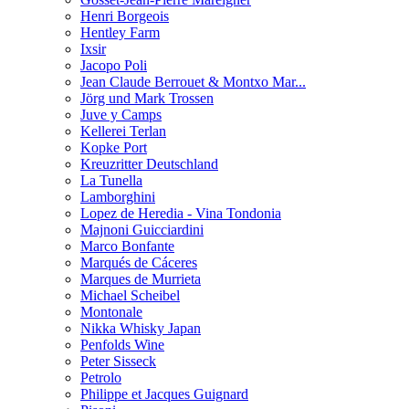
Henri Borgeois
Hentley Farm
Ixsir
Jacopo Poli
Jean Claude Berrouet & Montxo Mar...
Jörg und Mark Trossen
Juve y Camps
Kellerei Terlan
Kopke Port
Kreuzritter Deutschland
La Tunella
Lamborghini
Lopez de Heredia - Vina Tondonia
Majnoni Guicciardini
Marco Bonfante
Marqués de Cáceres
Marques de Murrieta
Michael Scheibel
Montonale
Nikka Whisky Japan
Penfolds Wine
Peter Sisseck
Petrolo
Philippe et Jacques Guignard