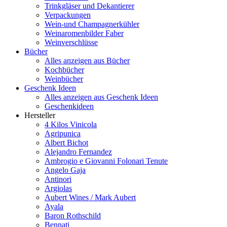
Trinkgläser und Dekantierer
Verpackungen
Wein-und Champagnerkühler
Weinaromenbilder Faber
Weinverschlüsse
Bücher
Alles anzeigen aus Bücher
Kochbücher
Weinbücher
Geschenk Ideen
Alles anzeigen aus Geschenk Ideen
Geschenkideen
Hersteller
4 Kilos Vinicola
Agripunica
Albert Bichot
Alejandro Fernandez
Ambrogio e Giovanni Folonari Tenute
Angelo Gaja
Antinori
Argiolas
Aubert Wines / Mark Aubert
Ayala
Baron Rothschild
Bennati