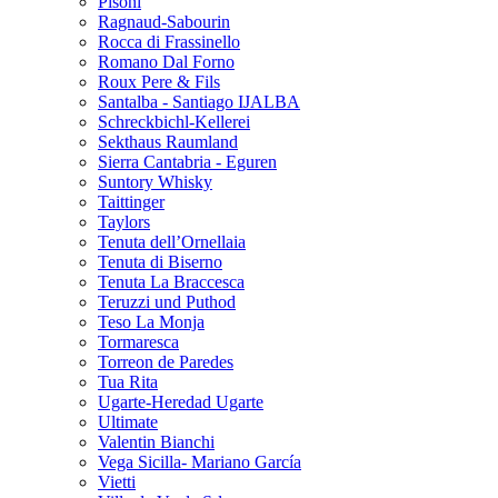
Pisoni
Ragnaud-Sabourin
Rocca di Frassinello
Romano Dal Forno
Roux Pere & Fils
Santalba - Santiago IJALBA
Schreckbichl-Kellerei
Sekthaus Raumland
Sierra Cantabria - Eguren
Suntory Whisky
Taittinger
Taylors
Tenuta dell’Ornellaia
Tenuta di Biserno
Tenuta La Braccesca
Teruzzi und Puthod
Teso La Monja
Tormaresca
Torreon de Paredes
Tua Rita
Ugarte-Heredad Ugarte
Ultimate
Valentin Bianchi
Vega Sicilla- Mariano García
Vietti