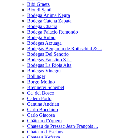
Bibi Graetz
Biondi Santi
Bodega Ànima Negra
Bodega Catena Zapata
Bodega Chacra
Bodega Palacio Remondo
Bodega Rubio
Bodegas Arzuaga
Bodegas Benjamin de Rothschild & ...
Bodegas Del Senorio
Bodegas Faustino S.L.
Bodegas La Rioja Alta
Bodegas Vinegra
Bollinger
Borgo Molino
Brennerei Scheibel
Ca' del Bosco
Calem Porto
Cantina Andrian
Carlo Bocchino
Carlo Giacosa
Château d'Yquem
Chateau de Pressac-Jean-François ...
Chateau d`Esclans
Chateau Kefraya