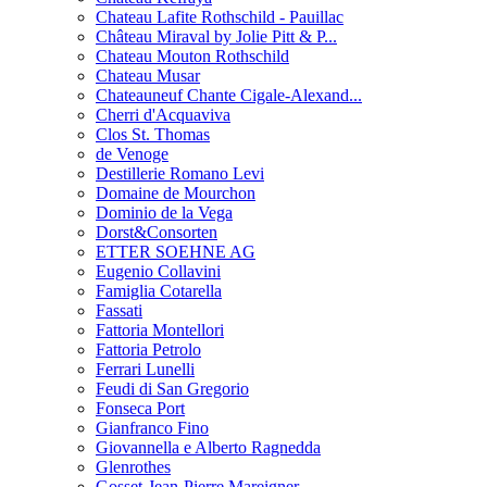
Chateau Lafite Rothschild - Pauillac
Château Miraval by Jolie Pitt & P...
Chateau Mouton Rothschild
Chateau Musar
Chateauneuf Chante Cigale-Alexand...
Cherri d'Acquaviva
Clos St. Thomas
de Venoge
Destillerie Romano Levi
Domaine de Mourchon
Dominio de la Vega
Dorst&Consorten
ETTER SOEHNE AG
Eugenio Collavini
Famiglia Cotarella
Fassati
Fattoria Montellori
Fattoria Petrolo
Ferrari Lunelli
Feudi di San Gregorio
Fonseca Port
Gianfranco Fino
Giovannella e Alberto Ragnedda
Glenrothes
Gosset-Jean-Pierre Mareigner