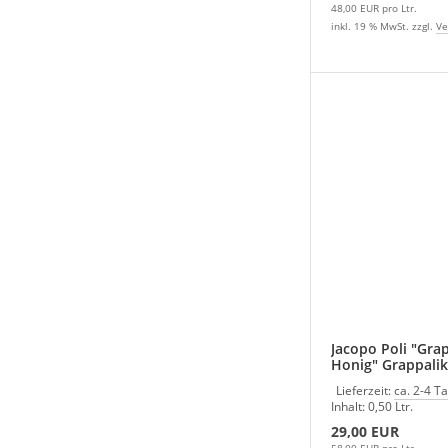
48,00 EUR pro Ltr.
inkl. 19 % MwSt. zzgl.
Ve
Jacopo Poli "Gra
Honig" Grappali
Lieferzeit:
ca. 2-4 T
Inhalt: 0,50 Ltr.
29,00 EUR
58,00 EUR pro Ltr.