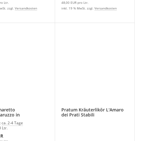
o Ltr.
48,00 EUR pro Ltr.
wSt. zzgl.
Versandkosten
inkl. 19 % MwSt. zzgl.
Versandkosten
maretto
Pratum Kräuterlikör L'Amaro
ruzzo in
dei Prati Stabili
kverpackung
:
ca. 2-4 Tage
 Ltr.
UR
o Ltr.