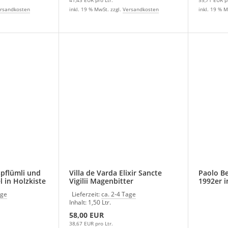
rsandkosten
inkl. 19 % MwSt. zzgl.
Versandkosten
inkl. 19 % M
pflümli und
Villa de Varda Elixir Sancte
Paolo Be
l in Holzkiste
Vigilii Magenbitter
1992er i
Kräuterlikör 1,5 Ltr.
age
Lieferzeit:
ca. 2-4 Tage
Inhalt: 1,50 Ltr.
58,00 EUR
38,67 EUR pro Ltr.