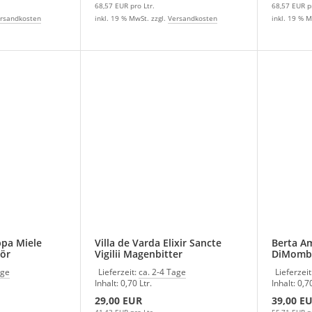
68,57 EUR pro Ltr.
68,57 EUR pr
rsandkosten
inkl. 19 % MwSt. zzgl.
Versandkosten
inkl. 19 % M
ppa Miele
Villa de Varda Elixir Sancte
Berta A
kör
Vigilii Magenbitter
DiMomba
Kräuterlikör
Geschen
age
Lieferzeit:
ca. 2-4 Tage
Lieferzeit
Inhalt: 0,70 Ltr.
Inhalt: 0,70
29,00 EUR
39,00 E
41,43 EUR pro Ltr.
55,71 EUR pr