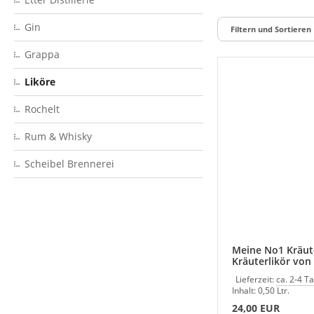
Gin
Filtern und Sortieren
Grappa
Liköre
Rochelt
Rum & Whisky
Scheibel Brennerei
Meine No1 Kräut
Kräuterlikör von 
G.D.
Lieferzeit:
ca. 2-4 T
Inhalt: 0,50 Ltr.
24,00 EUR