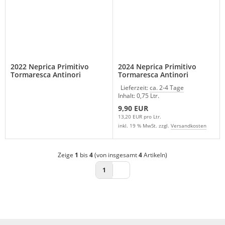
2022 Neprica Primitivo
2024 Neprica Primitivo
Tormaresca Antinori
Tormaresca Antinori
Apulien Italien
Apulien Italien
Lieferzeit:
ca. 2-4 Tage
Inhalt: 0,75 Ltr.
9,90 EUR
13,20 EUR pro Ltr.
inkl. 19 % MwSt. zzgl.
Versandkosten
Zeige
1
bis
4
(von insgesamt
4
Artikeln)
1