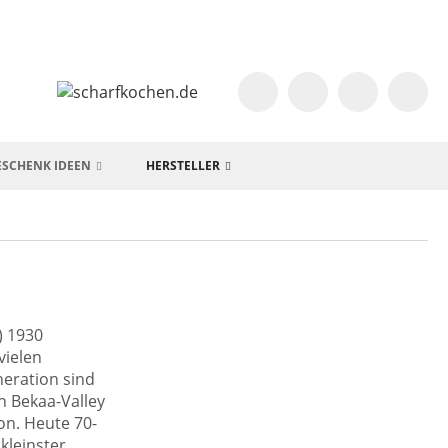
ESCHENK IDEEN
HERSTELLER
) 1930
vielen
neration sind
n Bekaa-Valley
on. Heute 70-
kleinster