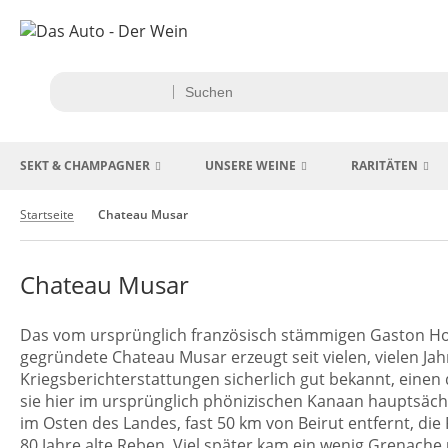
SEKT & CHAMPAGNER
UNSERE WEINE
RARITÄTEN
Startseite
Chateau Musar
Chateau Musar
Das vom ursprünglich französisch stämmigen Gaston Hoch
gegründete Chateau Musar erzeugt seit vielen, vielen Ja
Kriegsberichterstattungen sicherlich gut bekannt, einen
sie hier im ursprünglich phönizischen Kanaan hauptsäch
im Osten des Landes, fast 50 km von Beirut entfernt, di
80 Jahre alte Reben. Viel später kam ein wenig Grenache 