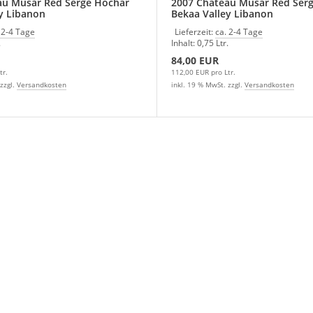
au Musar Red Serge Hochar
2007 Chateau Musar Red Ser
y Libanon
Bekaa Valley Libanon
 2-4 Tage
Lieferzeit:
ca. 2-4 Tage
.
Inhalt: 0,75 Ltr.
84,00 EUR
tr.
112,00 EUR pro Ltr.
zzgl.
Versandkosten
inkl. 19 % MwSt. zzgl.
Versandkosten