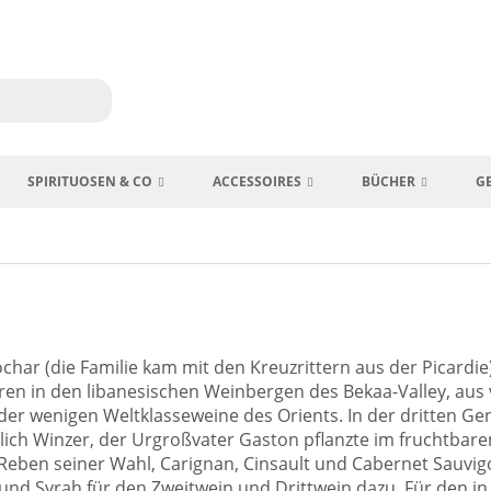
SPIRITUOSEN & CO
ACCESSOIRES
BÜCHER
G
ar (die Familie kam mit den Kreuzrittern aus der Picardie
hren in den libanesischen Weinbergen des Bekaa-Valley, aus 
 der wenigen Weltklasseweine des Orients. In der dritten Ge
lich Winzer, der Urgroßvater Gaston pflanzte im fruchtbare
e Reben seiner Wahl, Carignan, Cinsault und Cabernet Sauvig
und Syrah für den Zweitwein und Drittwein dazu. Für den in 