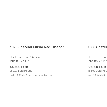
1975 Chateau Musar Red Libanon
1980 Chate
Lieferzeit:
ca. 2-4 Tage
Lieferzeit:
ca.
Inhalt: 0,75 Ltr.
Inhalt: 0,73 Ltr
440,00 EUR
330,00 EUR
586,67 EUR pro Ltr.
452,05 EUR pro L
inkl. 19 % MwSt. zzgl.
Versandkosten
inkl. 19 % MwSt. 