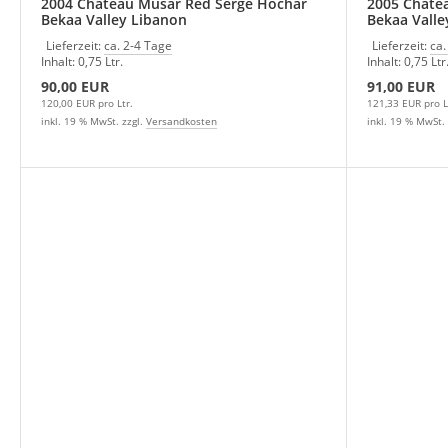
2004 Chateau Musar Red Serge Hochar
2005 Chate
Bekaa Valley Libanon
Bekaa Valle
Lieferzeit:
ca. 2-4 Tage
Lieferzeit:
ca.
Inhalt: 0,75 Ltr.
Inhalt: 0,75 Ltr
90,00 EUR
91,00 EUR
120,00 EUR pro Ltr.
121,33 EUR pro L
inkl. 19 % MwSt. zzgl.
Versandkosten
inkl. 19 % MwSt. 