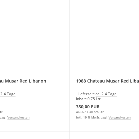
au Musar Red Libanon
1988 Chateau Mu
 2-4 Tage
Lieferzeit:
ca. 2-4 Tage
.
Inhalt: 0,75 Ltr.
350,00 EUR
tr.
466,67 EUR pro Ltr.
zzgl.
Versandkosten
inkl. 19 % MwSt. zzgl.
Versandkosten