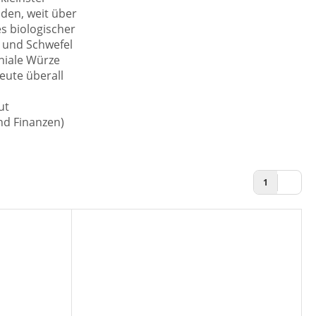
den, weit über
s biologischer
r und Schwefel
niale Würze
eute überall
ut
nd Finanzen)
1