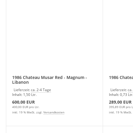
1986 Chateau Musar Red - Magnum -
1986 Chate
Libanon
Lieferzeit:
ca. 2-4 Tage
Lieferzeit:
ca.
Inhalt: 1,50 Ltr.
Inhalt: 0,73 Ltr
600,00 EUR
289,00 EUR
400,00 EUR pro Ltr.
395,89 EUR pro L
inkl. 19 % MwSt. zzgl.
Versandkosten
inkl. 19 % MwSt. 