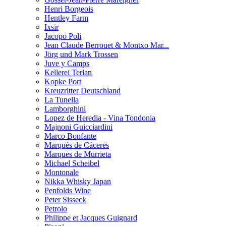
Henri Borgeois
Hentley Farm
Ixsir
Jacopo Poli
Jean Claude Berrouet & Montxo Mar...
Jörg und Mark Trossen
Juve y Camps
Kellerei Terlan
Kopke Port
Kreuzritter Deutschland
La Tunella
Lamborghini
Lopez de Heredia - Vina Tondonia
Majnoni Guicciardini
Marco Bonfante
Marqués de Cáceres
Marques de Murrieta
Michael Scheibel
Montonale
Nikka Whisky Japan
Penfolds Wine
Peter Sisseck
Petrolo
Philippe et Jacques Guignard