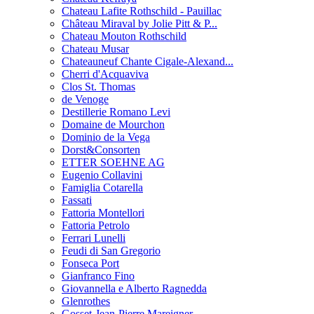
Chateau Lafite Rothschild - Pauillac
Château Miraval by Jolie Pitt & P...
Chateau Mouton Rothschild
Chateau Musar
Chateauneuf Chante Cigale-Alexand...
Cherri d'Acquaviva
Clos St. Thomas
de Venoge
Destillerie Romano Levi
Domaine de Mourchon
Dominio de la Vega
Dorst&Consorten
ETTER SOEHNE AG
Eugenio Collavini
Famiglia Cotarella
Fassati
Fattoria Montellori
Fattoria Petrolo
Ferrari Lunelli
Feudi di San Gregorio
Fonseca Port
Gianfranco Fino
Giovannella e Alberto Ragnedda
Glenrothes
Gosset-Jean-Pierre Mareigner