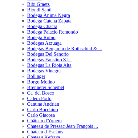
Bibi Graetz
Biondi Santi
Bodega Ànima Negra
Bodega Catena Zapata
Bodega Chacra
Bodega Palacio Remondo
Bodega Rubio
Bodegas Arzuaga
Bodegas Benjamin de Rothschild & ...
Bodegas Del Senorio
Bodegas Faustino S.L.
Bodegas La Rioja Alta
Bodegas Vinegra
Bollinger
Borgo Molino
Brennerei Scheibel
Ca' del Bosco
Calem Porto
Cantina Andrian
Carlo Bocchino
Carlo Giacosa
Château d'Yquem
Chateau de Pressac-Jean-François ...
Chateau d`Esclans
Chateau Kefraya