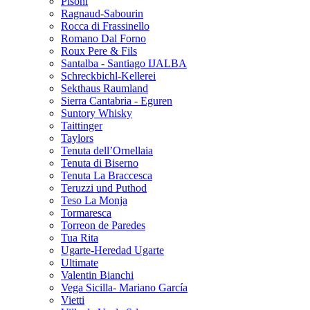
Pisoni
Ragnaud-Sabourin
Rocca di Frassinello
Romano Dal Forno
Roux Pere & Fils
Santalba - Santiago IJALBA
Schreckbichl-Kellerei
Sekthaus Raumland
Sierra Cantabria - Eguren
Suntory Whisky
Taittinger
Taylors
Tenuta dell’Ornellaia
Tenuta di Biserno
Tenuta La Braccesca
Teruzzi und Puthod
Teso La Monja
Tormaresca
Torreon de Paredes
Tua Rita
Ugarte-Heredad Ugarte
Ultimate
Valentin Bianchi
Vega Sicilla- Mariano García
Vietti