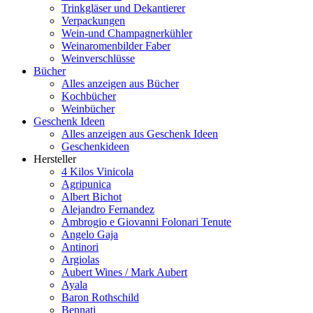
Trinkgläser und Dekantierer
Verpackungen
Wein-und Champagnerkühler
Weinaromenbilder Faber
Weinverschlüsse
Bücher
Alles anzeigen aus Bücher
Kochbücher
Weinbücher
Geschenk Ideen
Alles anzeigen aus Geschenk Ideen
Geschenkideen
Hersteller
4 Kilos Vinicola
Agripunica
Albert Bichot
Alejandro Fernandez
Ambrogio e Giovanni Folonari Tenute
Angelo Gaja
Antinori
Argiolas
Aubert Wines / Mark Aubert
Ayala
Baron Rothschild
Bennati