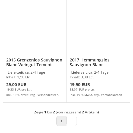
2015 Grenzenlos Sauvignon
2017 Hemmungslos
Blanc Weingut Tement
Sauvignon Blanc
Österreich
Beerenauslese Weingut
Lieferzeit:
ca. 2-4 Tage
Lieferzeit:
ca. 2-4 Tage
Tement Österreich
Inhalt: 1,50 Ltr.
Inhalt: 0,38 Ltr.
29,00 EUR
19,90 EUR
19,33 EUR pro Ltr.
53,07 EUR pro Ltr.
inkl. 19 % MwSt. zzgl.
Versandkosten
inkl. 19 % MwSt. zzgl.
Versandkosten
Zeige
1
bis
2
(von insgesamt
2
Artikeln)
1