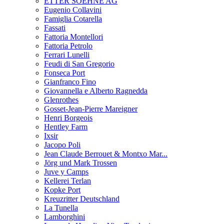
ETTER SOEHNE AG
Eugenio Collavini
Famiglia Cotarella
Fassati
Fattoria Montellori
Fattoria Petrolo
Ferrari Lunelli
Feudi di San Gregorio
Fonseca Port
Gianfranco Fino
Giovannella e Alberto Ragnedda
Glenrothes
Gosset-Jean-Pierre Mareigner
Henri Borgeois
Hentley Farm
Ixsir
Jacopo Poli
Jean Claude Berrouet & Montxo Mar...
Jörg und Mark Trossen
Juve y Camps
Kellerei Terlan
Kopke Port
Kreuzritter Deutschland
La Tunella
Lamborghini