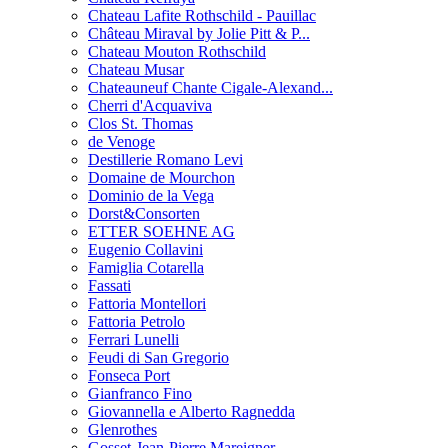
Chateau Lafite Rothschild - Pauillac
Château Miraval by Jolie Pitt & P...
Chateau Mouton Rothschild
Chateau Musar
Chateauneuf Chante Cigale-Alexand...
Cherri d'Acquaviva
Clos St. Thomas
de Venoge
Destillerie Romano Levi
Domaine de Mourchon
Dominio de la Vega
Dorst&Consorten
ETTER SOEHNE AG
Eugenio Collavini
Famiglia Cotarella
Fassati
Fattoria Montellori
Fattoria Petrolo
Ferrari Lunelli
Feudi di San Gregorio
Fonseca Port
Gianfranco Fino
Giovannella e Alberto Ragnedda
Glenrothes
Gosset-Jean-Pierre Mareigner