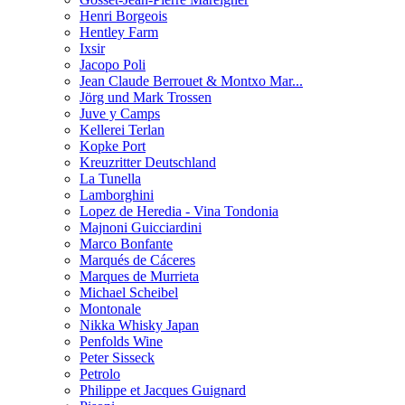
Henri Borgeois
Hentley Farm
Ixsir
Jacopo Poli
Jean Claude Berrouet & Montxo Mar...
Jörg und Mark Trossen
Juve y Camps
Kellerei Terlan
Kopke Port
Kreuzritter Deutschland
La Tunella
Lamborghini
Lopez de Heredia - Vina Tondonia
Majnoni Guicciardini
Marco Bonfante
Marqués de Cáceres
Marques de Murrieta
Michael Scheibel
Montonale
Nikka Whisky Japan
Penfolds Wine
Peter Sisseck
Petrolo
Philippe et Jacques Guignard