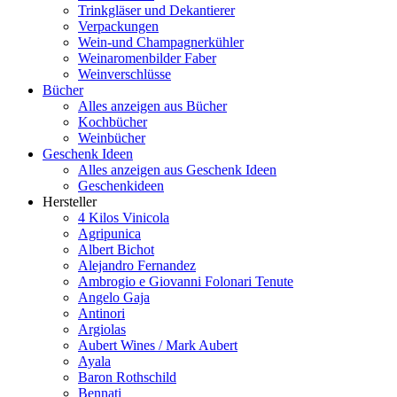
Trinkgläser und Dekantierer
Verpackungen
Wein-und Champagnerkühler
Weinaromenbilder Faber
Weinverschlüsse
Bücher
Alles anzeigen aus Bücher
Kochbücher
Weinbücher
Geschenk Ideen
Alles anzeigen aus Geschenk Ideen
Geschenkideen
Hersteller
4 Kilos Vinicola
Agripunica
Albert Bichot
Alejandro Fernandez
Ambrogio e Giovanni Folonari Tenute
Angelo Gaja
Antinori
Argiolas
Aubert Wines / Mark Aubert
Ayala
Baron Rothschild
Bennati