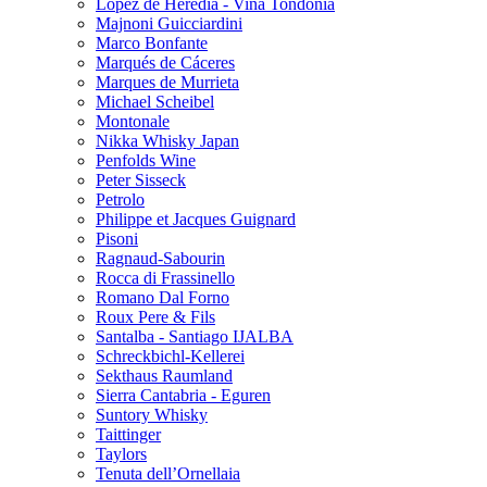
Lopez de Heredia - Vina Tondonia
Majnoni Guicciardini
Marco Bonfante
Marqués de Cáceres
Marques de Murrieta
Michael Scheibel
Montonale
Nikka Whisky Japan
Penfolds Wine
Peter Sisseck
Petrolo
Philippe et Jacques Guignard
Pisoni
Ragnaud-Sabourin
Rocca di Frassinello
Romano Dal Forno
Roux Pere & Fils
Santalba - Santiago IJALBA
Schreckbichl-Kellerei
Sekthaus Raumland
Sierra Cantabria - Eguren
Suntory Whisky
Taittinger
Taylors
Tenuta dell’Ornellaia