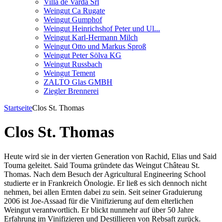
Villa de Varda Srl
Weingut Ca Rugate
Weingut Gumphof
Weingut Heinrichshof Peter und Ul...
Weingut Karl-Hermann Milch
Weingut Otto und Markus Sproß
Weingut Peter Sölva KG
Weingut Russbach
Weingut Tement
ZALTO Glas GMBH
Ziegler Brennerei
Startseite
Clos St. Thomas
Clos St. Thomas
Heute wird sie in der vierten Generation von Rachid, Elias und Said
Touma geleitet. Said Touma gründete das Weingut Château St.
Thomas. Nach dem Besuch der Agricultural Engineering School
studierte er in Frankreich Önologie. Er ließ es sich dennoch nicht
nehmen, bei allen Ernten dabei zu sein. Seit seiner Graduierung
2006 ist Joe-Assaad für die Vinifizierung auf dem elterlichen
Weingut verantwortlich. Er blickt nunmehr auf über 50 Jahre
Erfahrung im Vinifizieren und Destillieren von Rebsaft zurück.