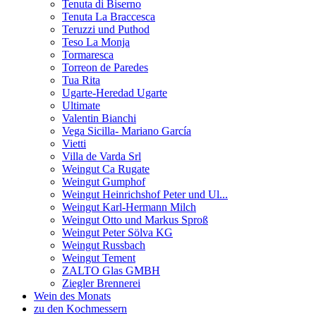
Tenuta di Biserno
Tenuta La Braccesca
Teruzzi und Puthod
Teso La Monja
Tormaresca
Torreon de Paredes
Tua Rita
Ugarte-Heredad Ugarte
Ultimate
Valentin Bianchi
Vega Sicilla- Mariano García
Vietti
Villa de Varda Srl
Weingut Ca Rugate
Weingut Gumphof
Weingut Heinrichshof Peter und Ul...
Weingut Karl-Hermann Milch
Weingut Otto und Markus Sproß
Weingut Peter Sölva KG
Weingut Russbach
Weingut Tement
ZALTO Glas GMBH
Ziegler Brennerei
Wein des Monats
zu den Kochmessern