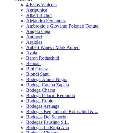
4 Kilos Vinicola
Agripunica
Albert Bichot
Alejandro Fernandez
Ambrogio e Giovanni Folonari Tenute
Angelo Gaja
Antinori
Argiolas
Aubert Wines / Mark Aubert
Ayala
Baron Rothschild
Bennati
Bibi Graetz
Biondi Santi
Bodega Ànima Negra
Bodega Catena Zapata
Bodega Chacra
Bodega Palacio Remondo
Bodega Rubio
Bodegas Arzuaga
Bodegas Benjamin de Rothschild & ...
Bodegas Del Senorio
Bodegas Faustino S.L.
Bodegas La Rioja Alta
Bodegas Vinegra