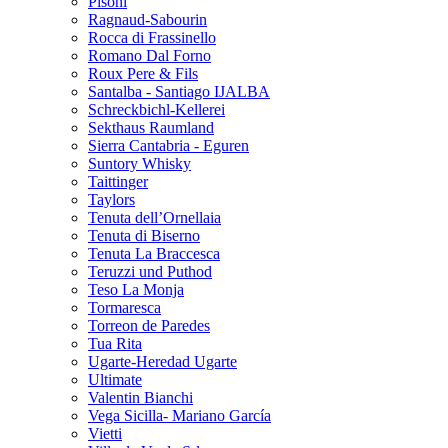
Pisoni
Ragnaud-Sabourin
Rocca di Frassinello
Romano Dal Forno
Roux Pere & Fils
Santalba - Santiago IJALBA
Schreckbichl-Kellerei
Sekthaus Raumland
Sierra Cantabria - Eguren
Suntory Whisky
Taittinger
Taylors
Tenuta dell’Ornellaia
Tenuta di Biserno
Tenuta La Braccesca
Teruzzi und Puthod
Teso La Monja
Tormaresca
Torreon de Paredes
Tua Rita
Ugarte-Heredad Ugarte
Ultimate
Valentin Bianchi
Vega Sicilla- Mariano García
Vietti