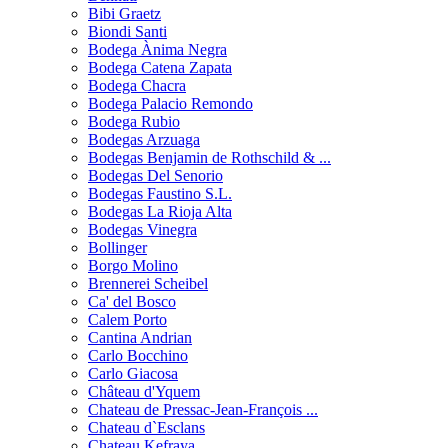
Bibi Graetz
Biondi Santi
Bodega Ànima Negra
Bodega Catena Zapata
Bodega Chacra
Bodega Palacio Remondo
Bodega Rubio
Bodegas Arzuaga
Bodegas Benjamin de Rothschild & ...
Bodegas Del Senorio
Bodegas Faustino S.L.
Bodegas La Rioja Alta
Bodegas Vinegra
Bollinger
Borgo Molino
Brennerei Scheibel
Ca' del Bosco
Calem Porto
Cantina Andrian
Carlo Bocchino
Carlo Giacosa
Château d'Yquem
Chateau de Pressac-Jean-François ...
Chateau d`Esclans
Chateau Kefraya