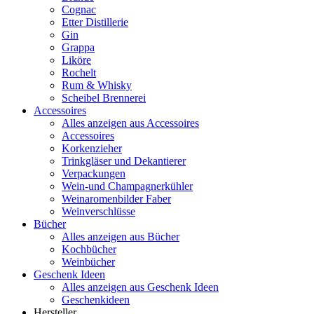
Cognac
Etter Distillerie
Gin
Grappa
Liköre
Rochelt
Rum & Whisky
Scheibel Brennerei
Accessoires
Alles anzeigen aus Accessoires
Accessoires
Korkenzieher
Trinkgläser und Dekantierer
Verpackungen
Wein-und Champagnerkühler
Weinaromenbilder Faber
Weinverschlüsse
Bücher
Alles anzeigen aus Bücher
Kochbücher
Weinbücher
Geschenk Ideen
Alles anzeigen aus Geschenk Ideen
Geschenkideen
Hersteller