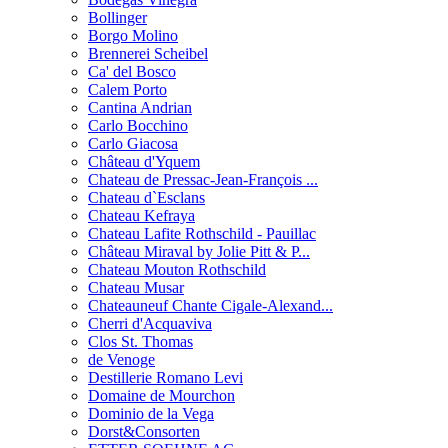
Bollinger
Borgo Molino
Brennerei Scheibel
Ca' del Bosco
Calem Porto
Cantina Andrian
Carlo Bocchino
Carlo Giacosa
Château d'Yquem
Chateau de Pressac-Jean-François ...
Chateau d`Esclans
Chateau Kefraya
Chateau Lafite Rothschild - Pauillac
Château Miraval by Jolie Pitt & P...
Chateau Mouton Rothschild
Chateau Musar
Chateauneuf Chante Cigale-Alexand...
Cherri d'Acquaviva
Clos St. Thomas
de Venoge
Destillerie Romano Levi
Domaine de Mourchon
Dominio de la Vega
Dorst&Consorten