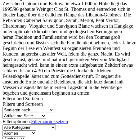
Zwischen Chtoura und Kefraya in etwa 1.000 m Höhe liegt das
1995/96 gebaute Weingut Clos St. Thomas und erstrecken sich in
idealer Lage über die östlichen Hänge des Libanon-Gebirges. Die
Rebsorten Cabernet Sauvignon, Syrah, Merlot, Petit Verdot,
Chardonnay, Viognier und Sauvignon Blanc wachsen in Hanglage
unter optimalen klimatischen und geologischen Bedingungen
heran.Tradition und Familiensinn wird bei den Toumas groß
geschrieben und lässt es sich die Familie nicht nehmen, jedes Jahr zu
Beginn der Lese ein Weinfest zu organisieren Freunden und
Kunden, angereist aus aller Welt, feiern die ganze Nacht. Es wird
geschmaust, getanzt und natürlich getrunken.Wer von Müdigkeit
heimgesucht wird, kann in einem extra aufgebauten Zeltdorf etwas
schlafen bis um 4.30 ein Priester die Glocke der kleinen
Felsenkapelle läutet und zum Gottesdienst ruft. Er segnet die
anstehende Ernte und alle Beteiligten, die sich kurz darauf mit
Messern ausgestattet beim ersten Tageslicht in die Weinberge
begeben und gemeinsam beginnen zu ernten.
Filtern und Sortieren
Filtern und Sortieren
Filteroptionen:
Filter zurücksetzen