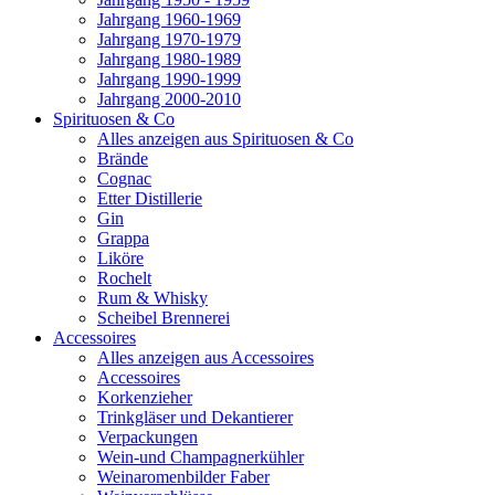
Jahrgang 1960-1969
Jahrgang 1970-1979
Jahrgang 1980-1989
Jahrgang 1990-1999
Jahrgang 2000-2010
Spirituosen & Co
Alles anzeigen aus Spirituosen & Co
Brände
Cognac
Etter Distillerie
Gin
Grappa
Liköre
Rochelt
Rum & Whisky
Scheibel Brennerei
Accessoires
Alles anzeigen aus Accessoires
Accessoires
Korkenzieher
Trinkgläser und Dekantierer
Verpackungen
Wein-und Champagnerkühler
Weinaromenbilder Faber