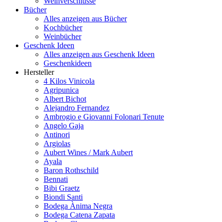
Weinverschlüsse
Bücher
Alles anzeigen aus Bücher
Kochbücher
Weinbücher
Geschenk Ideen
Alles anzeigen aus Geschenk Ideen
Geschenkideen
Hersteller
4 Kilos Vinicola
Agripunica
Albert Bichot
Alejandro Fernandez
Ambrogio e Giovanni Folonari Tenute
Angelo Gaja
Antinori
Argiolas
Aubert Wines / Mark Aubert
Ayala
Baron Rothschild
Bennati
Bibi Graetz
Biondi Santi
Bodega Ànima Negra
Bodega Catena Zapata