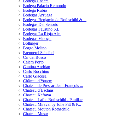
Bodega Chacra
Bodega Palacio Remondo
Bodega Rubio
Bodegas Arzuaga
Bodegas Benjamin de Rothschild & ...
Bodegas Del Senorio
Bodegas Faustino S.L.
Bodegas La Rioja Alta
Bodegas Vinegra
Bollinger
Borgo Molino
Brennerei Scheibel
Ca' del Bosco
Calem Porto
Cantina Andrian
Carlo Bocchino
Carlo Giacosa
Château d'Yquem
Chateau de Pressac-Jean-François ...
Chateau d`Esclans
Chateau Kefraya
Chateau Lafite Rothschild - Pauillac
Château Miraval by Jolie Pitt & P...
Chateau Mouton Rothschild
Chateau Musar