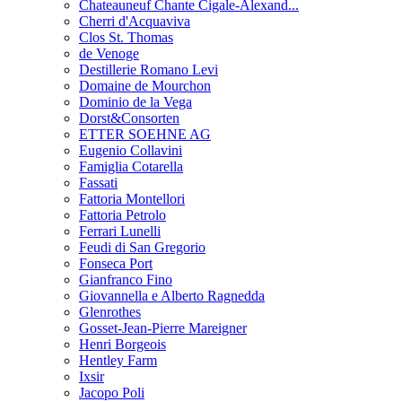
Chateauneuf Chante Cigale-Alexand...
Cherri d'Acquaviva
Clos St. Thomas
de Venoge
Destillerie Romano Levi
Domaine de Mourchon
Dominio de la Vega
Dorst&Consorten
ETTER SOEHNE AG
Eugenio Collavini
Famiglia Cotarella
Fassati
Fattoria Montellori
Fattoria Petrolo
Ferrari Lunelli
Feudi di San Gregorio
Fonseca Port
Gianfranco Fino
Giovannella e Alberto Ragnedda
Glenrothes
Gosset-Jean-Pierre Mareigner
Henri Borgeois
Hentley Farm
Ixsir
Jacopo Poli