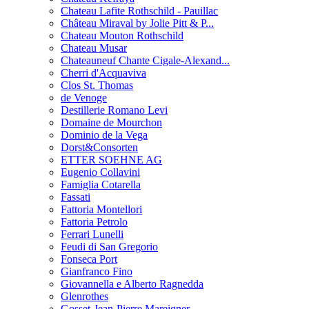
Chateau Lafite Rothschild - Pauillac
Château Miraval by Jolie Pitt & P...
Chateau Mouton Rothschild
Chateau Musar
Chateauneuf Chante Cigale-Alexand...
Cherri d'Acquaviva
Clos St. Thomas
de Venoge
Destillerie Romano Levi
Domaine de Mourchon
Dominio de la Vega
Dorst&Consorten
ETTER SOEHNE AG
Eugenio Collavini
Famiglia Cotarella
Fassati
Fattoria Montellori
Fattoria Petrolo
Ferrari Lunelli
Feudi di San Gregorio
Fonseca Port
Gianfranco Fino
Giovannella e Alberto Ragnedda
Glenrothes
Gosset-Jean-Pierre Mareigner