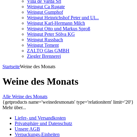
Villa de Varda Srl
Weingut Ca Rugate
Weingut Gumphof
Weingut Heinrichshof Peter und Ul...
Weingut Karl-Hermann Milch
Weingut Otto und Markus Sproß
Weingut Peter Sölva KG
Weingut Russbach
Weingut Tement
ZALTO Glas GMBH
Ziegler Brennerei
Startseite
Weine des Monats
Weine des Monats
Alle Weine des Monats
{getproducts name='weinedesmonats' type='relationitem' limit='20'}
Mehr über...
Liefer- und Versandkosten
Privatsphäre und Datenschutz
Unsere AGB
Verpackungs-Einheiten