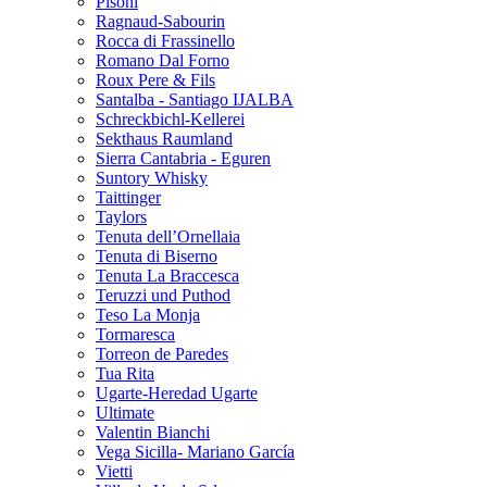
Pisoni
Ragnaud-Sabourin
Rocca di Frassinello
Romano Dal Forno
Roux Pere & Fils
Santalba - Santiago IJALBA
Schreckbichl-Kellerei
Sekthaus Raumland
Sierra Cantabria - Eguren
Suntory Whisky
Taittinger
Taylors
Tenuta dell’Ornellaia
Tenuta di Biserno
Tenuta La Braccesca
Teruzzi und Puthod
Teso La Monja
Tormaresca
Torreon de Paredes
Tua Rita
Ugarte-Heredad Ugarte
Ultimate
Valentin Bianchi
Vega Sicilla- Mariano García
Vietti