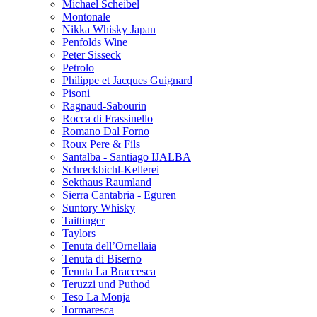
Michael Scheibel
Montonale
Nikka Whisky Japan
Penfolds Wine
Peter Sisseck
Petrolo
Philippe et Jacques Guignard
Pisoni
Ragnaud-Sabourin
Rocca di Frassinello
Romano Dal Forno
Roux Pere & Fils
Santalba - Santiago IJALBA
Schreckbichl-Kellerei
Sekthaus Raumland
Sierra Cantabria - Eguren
Suntory Whisky
Taittinger
Taylors
Tenuta dell’Ornellaia
Tenuta di Biserno
Tenuta La Braccesca
Teruzzi und Puthod
Teso La Monja
Tormaresca