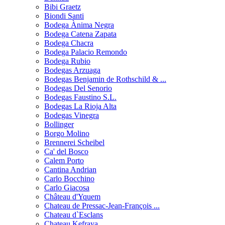
Bibi Graetz
Biondi Santi
Bodega Ànima Negra
Bodega Catena Zapata
Bodega Chacra
Bodega Palacio Remondo
Bodega Rubio
Bodegas Arzuaga
Bodegas Benjamin de Rothschild & ...
Bodegas Del Senorio
Bodegas Faustino S.L.
Bodegas La Rioja Alta
Bodegas Vinegra
Bollinger
Borgo Molino
Brennerei Scheibel
Ca' del Bosco
Calem Porto
Cantina Andrian
Carlo Bocchino
Carlo Giacosa
Château d'Yquem
Chateau de Pressac-Jean-François ...
Chateau d`Esclans
Chateau Kefraya