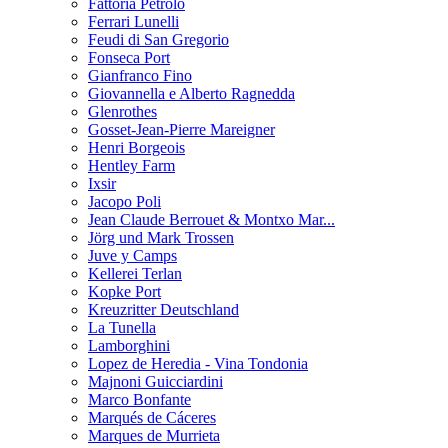
Fattoria Petrolo
Ferrari Lunelli
Feudi di San Gregorio
Fonseca Port
Gianfranco Fino
Giovannella e Alberto Ragnedda
Glenrothes
Gosset-Jean-Pierre Mareigner
Henri Borgeois
Hentley Farm
Ixsir
Jacopo Poli
Jean Claude Berrouet & Montxo Mar...
Jörg und Mark Trossen
Juve y Camps
Kellerei Terlan
Kopke Port
Kreuzritter Deutschland
La Tunella
Lamborghini
Lopez de Heredia - Vina Tondonia
Majnoni Guicciardini
Marco Bonfante
Marqués de Cáceres
Marques de Murrieta