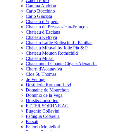
Calem Porto
Cantina Andrian
Carlo Bocchino
Carlo Giacosa
Château d'Yquem
Chateau de Pressac-Jean-François ...
Chateau d`Esclans
Chateau Kefraya
Chateau Lafite Rothschild - Pauillac
Château Miraval by Jolie Pitt & P...
Chateau Mouton Rothschild
Chateau Musar
Chateauneuf Chante Cigale-Alexand...
Cherri d'Acquaviva
Clos St. Thomas
de Venoge
Destillerie Romano Levi
Domaine de Mourchon
Dominio de la Vega
Dorst&Consorten
ETTER SOEHNE AG
Eugenio Collavini
Famiglia Cotarella
Fassati
Fattoria Montellori