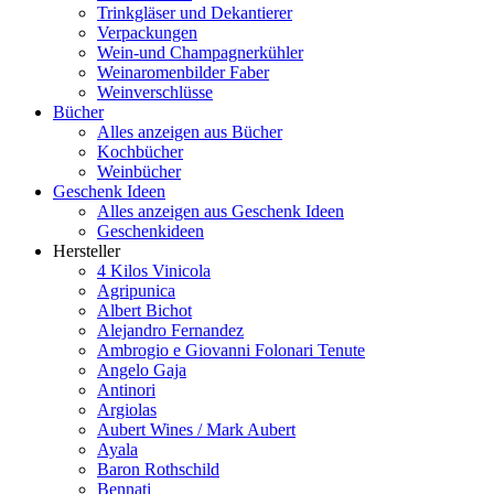
Trinkgläser und Dekantierer
Verpackungen
Wein-und Champagnerkühler
Weinaromenbilder Faber
Weinverschlüsse
Bücher
Alles anzeigen aus Bücher
Kochbücher
Weinbücher
Geschenk Ideen
Alles anzeigen aus Geschenk Ideen
Geschenkideen
Hersteller
4 Kilos Vinicola
Agripunica
Albert Bichot
Alejandro Fernandez
Ambrogio e Giovanni Folonari Tenute
Angelo Gaja
Antinori
Argiolas
Aubert Wines / Mark Aubert
Ayala
Baron Rothschild
Bennati