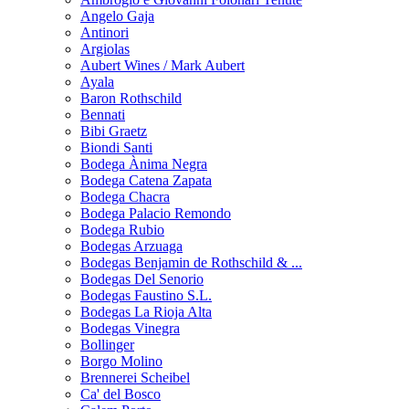
Angelo Gaja
Antinori
Argiolas
Aubert Wines / Mark Aubert
Ayala
Baron Rothschild
Bennati
Bibi Graetz
Biondi Santi
Bodega Ànima Negra
Bodega Catena Zapata
Bodega Chacra
Bodega Palacio Remondo
Bodega Rubio
Bodegas Arzuaga
Bodegas Benjamin de Rothschild & ...
Bodegas Del Senorio
Bodegas Faustino S.L.
Bodegas La Rioja Alta
Bodegas Vinegra
Bollinger
Borgo Molino
Brennerei Scheibel
Ca' del Bosco