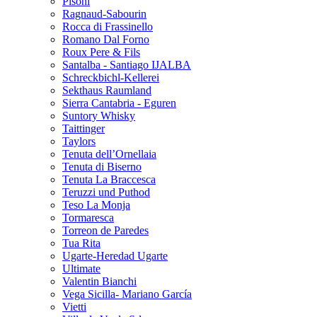
Pisoni
Ragnaud-Sabourin
Rocca di Frassinello
Romano Dal Forno
Roux Pere & Fils
Santalba - Santiago IJALBA
Schreckbichl-Kellerei
Sekthaus Raumland
Sierra Cantabria - Eguren
Suntory Whisky
Taittinger
Taylors
Tenuta dell’Ornellaia
Tenuta di Biserno
Tenuta La Braccesca
Teruzzi und Puthod
Teso La Monja
Tormaresca
Torreon de Paredes
Tua Rita
Ugarte-Heredad Ugarte
Ultimate
Valentin Bianchi
Vega Sicilla- Mariano García
Vietti