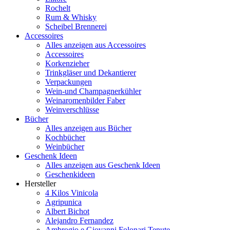
Rochelt
Rum & Whisky
Scheibel Brennerei
Accessoires
Alles anzeigen aus Accessoires
Accessoires
Korkenzieher
Trinkgläser und Dekantierer
Verpackungen
Wein-und Champagnerkühler
Weinaromenbilder Faber
Weinverschlüsse
Bücher
Alles anzeigen aus Bücher
Kochbücher
Weinbücher
Geschenk Ideen
Alles anzeigen aus Geschenk Ideen
Geschenkideen
Hersteller
4 Kilos Vinicola
Agripunica
Albert Bichot
Alejandro Fernandez
Ambrogio e Giovanni Folonari Tenute