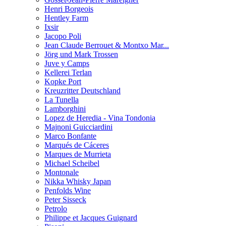
Henri Borgeois
Hentley Farm
Ixsir
Jacopo Poli
Jean Claude Berrouet & Montxo Mar...
Jörg und Mark Trossen
Juve y Camps
Kellerei Terlan
Kopke Port
Kreuzritter Deutschland
La Tunella
Lamborghini
Lopez de Heredia - Vina Tondonia
Majnoni Guicciardini
Marco Bonfante
Marqués de Cáceres
Marques de Murrieta
Michael Scheibel
Montonale
Nikka Whisky Japan
Penfolds Wine
Peter Sisseck
Petrolo
Philippe et Jacques Guignard