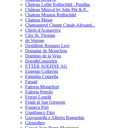
Chateau Lafite Rothschild - Pauillac
Château Miraval by Jolie Pitt & P...
Chateau Mouton Rothschild
Chateau Musar
Chateauneuf Chante Cigale-Alexand...
Cherri d'Acquaviva
Clos St. Thomas
de Venoge
Destillerie Romano Levi
Domaine de Mourchon
Dominio de la Vega
Dorst&Consorten
ETTER SOEHNE AG
Eugenio Collavini
Famiglia Cotarella
Fassati
Fattoria Montellori
Fattoria Petrolo
Ferrari Lunelli
Feudi di San Gregorio
Fonseca Port
Gianfranco Fino
Giovannella e Alberto Ragnedda
Glenrothes
Gosset-Jean-Pierre Mareigner