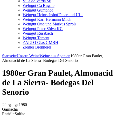
Villa de Varda Srl
Weingut Ca Rugate
Weingut Gumphof
Weingut Heinrichshof Peter und Ul...
Weingut Karl-Hermann Milch
Weingut Otto und Markus Sproß
Weingut Peter Sölva KG
Weingut Russbach
Weingut Tement
ZALTO Glas GMBH
Ziegler Brennerei
Startseite
Unsere Weine
Weine aus Spanien
1980er Gran Paulet,
Almonacid de La Sierra- Bodegas Del Senorio
1980er Gran Paulet, Almonacid
de La Sierra- Bodegas Del
Senorio
Jahrgang: 1980
Garnacha
Enthält:Sulfite