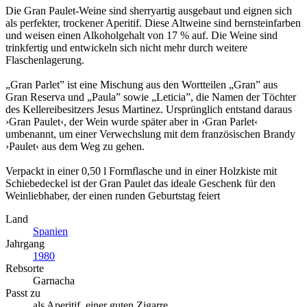
Die Gran Paulet-Weine sind sherryartig ausgebaut und eignen sich
als perfekter, trockener Aperitif. Diese Altweine sind bernsteinfarben
und weisen einen Alkoholgehalt von 17 % auf. Die Weine sind
trinkfertig und entwickeln sich nicht mehr durch weitere
Flaschenlagerung.
„Gran Parlet” ist eine Mischung aus den Wortteilen „Gran” aus
Gran Reserva und „Paula” sowie „Leticia”, die Namen der Töchter
des Kellereibesitzers Jesus Martinez. Ursprünglich entstand daraus
›Gran Paulet‹, der Wein wurde später aber in ›Gran Parlet‹
umbenannt, um einer Verwechslung mit dem französischen Brandy
›Paulet‹ aus dem Weg zu gehen.
Verpackt in einer 0,50 l Formflasche und in einer Holzkiste mit
Schiebedeckel ist der Gran Paulet das ideale Geschenk für den
Weinliebhaber, der einen runden Geburtstag feiert
Land
Spanien
Jahrgang
1980
Rebsorte
Garnacha
Passt zu
als Aperitif, einer guten Zigarre