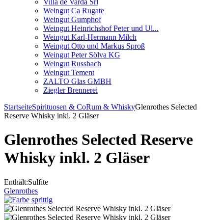
Villa de Varda Srl
Weingut Ca Rugate
Weingut Gumphof
Weingut Heinrichshof Peter und Ul...
Weingut Karl-Hermann Milch
Weingut Otto und Markus Sproß
Weingut Peter Sölva KG
Weingut Russbach
Weingut Tement
ZALTO Glas GMBH
Ziegler Brennerei
Startseite
Spirituosen & Co
Rum & Whisky
Glenrothes Selected
Reserve Whisky inkl. 2 Gläser
Glenrothes Selected Reserve
Whisky inkl. 2 Gläser
Enthält:Sulfite
Glenrothes