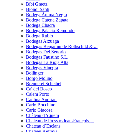
Bibi Graetz
Biondi Santi
Bodega Ànima Negra
Bodega Catena Zapata
Bodega Chacra
Bodega Palacio Remondo
Bodega Rubio
Bodegas Arzuaga
Bodegas Benjamin de Rothschild & ...
Bodegas Del Senorio
Bodegas Faustino S.L.
Bodegas La Rioja Alta
Bodegas Vinegra
Bollinger
Borgo Molino
Brennerei Scheibel
Ca' del Bosco
Calem Porto
Cantina Andrian
Carlo Bocchino
Carlo Giacosa
Château d'Yquem
Chateau de Pressac-Jean-François ...
Chateau d`Esclans
Chateau Kefraya