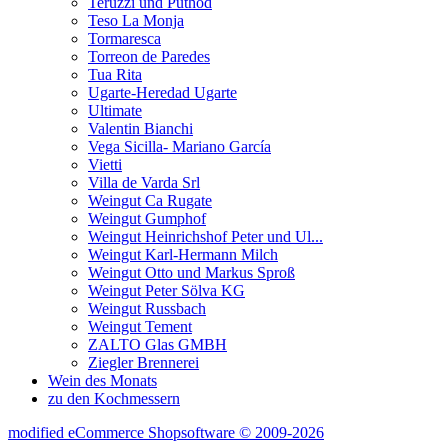
Teruzzi und Puthod
Teso La Monja
Tormaresca
Torreon de Paredes
Tua Rita
Ugarte-Heredad Ugarte
Ultimate
Valentin Bianchi
Vega Sicilla- Mariano García
Vietti
Villa de Varda Srl
Weingut Ca Rugate
Weingut Gumphof
Weingut Heinrichshof Peter und Ul...
Weingut Karl-Hermann Milch
Weingut Otto und Markus Sproß
Weingut Peter Sölva KG
Weingut Russbach
Weingut Tement
ZALTO Glas GMBH
Ziegler Brennerei
Wein des Monats
zu den Kochmessern
mod
ified eCommerce Shopsoftware © 2009-2026