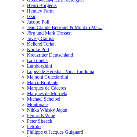
Henri Borgeois
Hentley Farm
Ixsir
Jacopo Poli
Jean Claude Berrouet & Montxo Mar...
Jörg und Mark Trossen
Juve y Camps
Kellerei Terlan
Kopke Port
Kreuzritter Deutschland
La Tunella
Lamborghini
Lopez de Heredia - Vina Tondonia
Majnoni Guicciardini
Marco Bonfante
Marqués de Cáceres
Marques de Murrieta
Michael Scheibel
Montonale
Nikka Whisky Japan
Penfolds Wine
Peter Sisseck
Petrolo
Philippe et Jacques Guignard