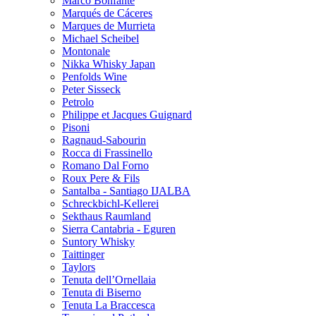
Marco Bonfante
Marqués de Cáceres
Marques de Murrieta
Michael Scheibel
Montonale
Nikka Whisky Japan
Penfolds Wine
Peter Sisseck
Petrolo
Philippe et Jacques Guignard
Pisoni
Ragnaud-Sabourin
Rocca di Frassinello
Romano Dal Forno
Roux Pere & Fils
Santalba - Santiago IJALBA
Schreckbichl-Kellerei
Sekthaus Raumland
Sierra Cantabria - Eguren
Suntory Whisky
Taittinger
Taylors
Tenuta dell’Ornellaia
Tenuta di Biserno
Tenuta La Braccesca