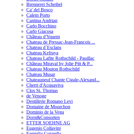
Brennerei Scheibel
Ca' del Bosco
Calem Porto
Cantina Andrian
Carlo Bocchino
Carlo Giacosa
Château d'Yquem
Chateau de Pressac-Jean-François ...
Chateau d`Esclans
Chateau Kefraya
Chateau Lafite Rothschild - Pauillac
Château Miraval by Jolie Pitt & P...
Chateau Mouton Rothschild
Chateau Musar
Chateauneuf Chante Cigale-Alexand...
Cherri d'Acquaviva
Clos St. Thomas
de Venoge
Destillerie Romano Levi
Domaine de Mourchon
Dominio de la Vega
Dorst&Consorten
ETTER SOEHNE AG
Eugenio Collavini
Famiglia Cotarella