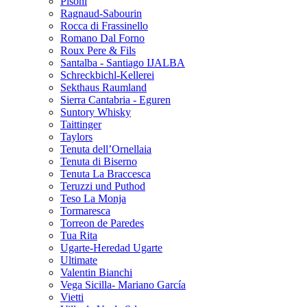
Pisoni
Ragnaud-Sabourin
Rocca di Frassinello
Romano Dal Forno
Roux Pere & Fils
Santalba - Santiago IJALBA
Schreckbichl-Kellerei
Sekthaus Raumland
Sierra Cantabria - Eguren
Suntory Whisky
Taittinger
Taylors
Tenuta dell’Ornellaia
Tenuta di Biserno
Tenuta La Braccesca
Teruzzi und Puthod
Teso La Monja
Tormaresca
Torreon de Paredes
Tua Rita
Ugarte-Heredad Ugarte
Ultimate
Valentin Bianchi
Vega Sicilla- Mariano García
Vietti