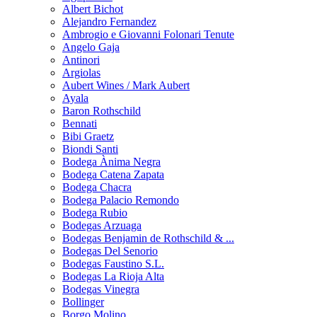
Albert Bichot
Alejandro Fernandez
Ambrogio e Giovanni Folonari Tenute
Angelo Gaja
Antinori
Argiolas
Aubert Wines / Mark Aubert
Ayala
Baron Rothschild
Bennati
Bibi Graetz
Biondi Santi
Bodega Ànima Negra
Bodega Catena Zapata
Bodega Chacra
Bodega Palacio Remondo
Bodega Rubio
Bodegas Arzuaga
Bodegas Benjamin de Rothschild & ...
Bodegas Del Senorio
Bodegas Faustino S.L.
Bodegas La Rioja Alta
Bodegas Vinegra
Bollinger
Borgo Molino