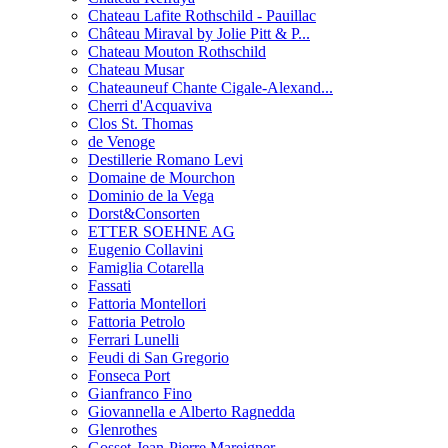
Chateau Lafite Rothschild - Pauillac
Château Miraval by Jolie Pitt & P...
Chateau Mouton Rothschild
Chateau Musar
Chateauneuf Chante Cigale-Alexand...
Cherri d'Acquaviva
Clos St. Thomas
de Venoge
Destillerie Romano Levi
Domaine de Mourchon
Dominio de la Vega
Dorst&Consorten
ETTER SOEHNE AG
Eugenio Collavini
Famiglia Cotarella
Fassati
Fattoria Montellori
Fattoria Petrolo
Ferrari Lunelli
Feudi di San Gregorio
Fonseca Port
Gianfranco Fino
Giovannella e Alberto Ragnedda
Glenrothes
Gosset-Jean-Pierre Mareigner