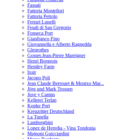
Fassati
Fattoria Montellori
Fattoria Petrolo
Ferrari Lunelli
Feudi di San Gregorio
Fonseca Port
Gianfranco Fino
Giovannella e Alberto Ragnedda
Glenrothes
Gosset-Jean-Pierre Mareigner
Henri Borgeois
Hentley Farm
Ixsir
Jacopo Poli
Jean Claude Berrouet & Montxo Mar...
Jörg und Mark Trossen
Juve y Camps
Kellerei Terlan
Kopke Port
Kreuzritter Deutschland
La Tunella
Lamborghini
Lopez de Heredia - Vina Tondonia
Majnoni Guicciardini