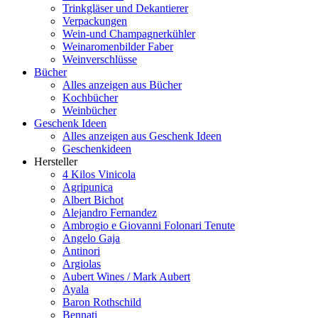
Trinkgläser und Dekantierer
Verpackungen
Wein-und Champagnerkühler
Weinaromenbilder Faber
Weinverschlüsse
Bücher
Alles anzeigen aus Bücher
Kochbücher
Weinbücher
Geschenk Ideen
Alles anzeigen aus Geschenk Ideen
Geschenkideen
Hersteller
4 Kilos Vinicola
Agripunica
Albert Bichot
Alejandro Fernandez
Ambrogio e Giovanni Folonari Tenute
Angelo Gaja
Antinori
Argiolas
Aubert Wines / Mark Aubert
Ayala
Baron Rothschild
Bennati