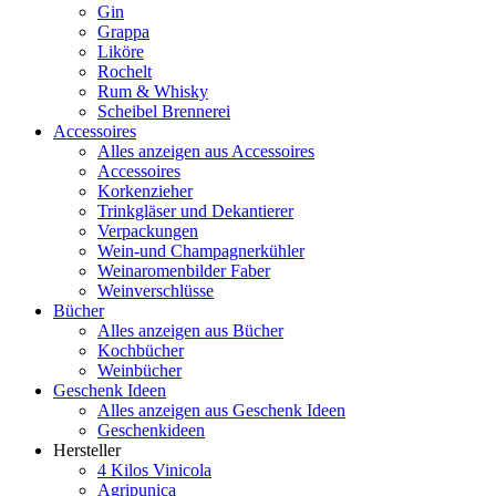
Gin
Grappa
Liköre
Rochelt
Rum & Whisky
Scheibel Brennerei
Accessoires
Alles anzeigen aus Accessoires
Accessoires
Korkenzieher
Trinkgläser und Dekantierer
Verpackungen
Wein-und Champagnerkühler
Weinaromenbilder Faber
Weinverschlüsse
Bücher
Alles anzeigen aus Bücher
Kochbücher
Weinbücher
Geschenk Ideen
Alles anzeigen aus Geschenk Ideen
Geschenkideen
Hersteller
4 Kilos Vinicola
Agripunica