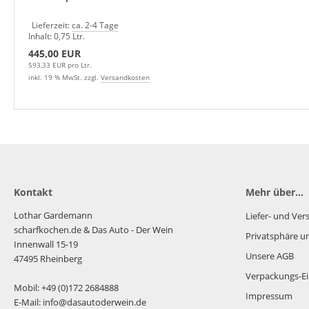
Lieferzeit:
ca. 2-4 Tage
Inhalt: 0,75 Ltr.
445,00 EUR
593,33 EUR pro Ltr.
inkl. 19 % MwSt. zzgl.
Versandkosten
Kontakt
Mehr über...
Lothar Gardemann
Liefer- und Ve
scharfkochen.de
& Das Auto - Der Wein
Privatsphäre u
Innenwall 15-19
Unsere AGB
47495 Rheinberg
Verpackungs-Ei
Mobil: +49 (0)172 2684888
Impressum
E-Mail: info@dasautoderwein.de