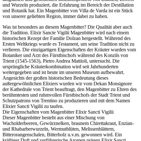
und Wurzeln produziert, die Erfahrung im Bereich der Destillation
und Botanik hat. Ein Magenbitter von Villa de Varda ist ein Stück
von unserer geliebten Region, immer dabei zu haben.
Was ist besonders an diesem Magenbitter? Die Qualität aber auch
die Tradition. Elixir Sancte Vigilii Magenbitter wird nach einem
historischen Rezept der Familie Dolzan hergestellt. Während des
Ersten Weltkriegs wurde es Testament, um seine Tradition nicht zu
verlieren. Die einzigartigen Eigenschaften der Kräuter wurden vom
Botaniker und Arzt des Fürstbischofs während des Konzils von
Trient (1545-1563), Pietro Andrea Mattioli, untersucht. Die
ursprüngliche Kräuterkombination wird seit Jahrhunderten
weitergegeben und ist heute im unseren Museum aufbewahrt.
Angesichts der großen historischen Bedeutung dieses
außergewöhnlichen Elixiers wurden wir vom Dekan Monsignore
der Kathedrale von Trient beauftragt, den Magenbitter zu Ehren des
berühmtesten und ruhmvollen Fürstbischofs der Stadt Trient und
Schutzpatrons von Trentino zu produzieren und mit dem Namen
Elixier Sancti Vigilii zu taufen.
Die Eigenschaften vom Magenbitter Elixir Sancti Vigilii
Dieser Magenbitter besteht aus einer Mischung von
Wacholderbeeren, Gewürznelken, braunem Chirettakraut, Enzian-
und Rhabarberwurzeln, Wermutblüten, Melissenblättern,
Bitterorangenschalen, Bitterholz u.v.m. gewonnen wird. Ein
kräftiger Duft und verführerische Aromen prägen Elixir Sancti