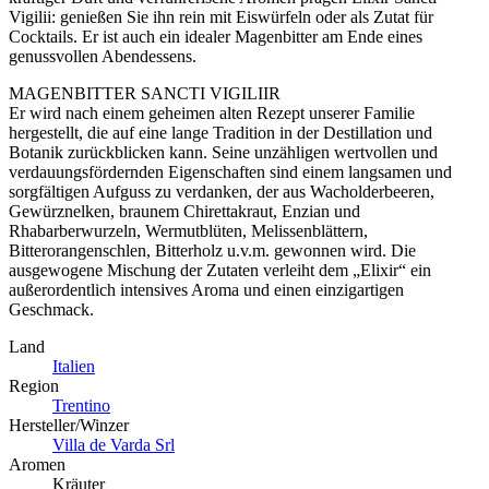
Vigilii: genießen Sie ihn rein mit Eiswürfeln oder als Zutat für
Cocktails. Er ist auch ein idealer Magenbitter am Ende eines
genussvollen Abendessens.
MAGENBITTER SANCTI VIGILIIR
Er wird nach einem geheimen alten Rezept unserer Familie
hergestellt, die auf eine lange Tradition in der Destillation und
Botanik zurückblicken kann. Seine unzähligen wertvollen und
verdauungsfördernden Eigenschaften sind einem langsamen und
sorgfältigen Aufguss zu verdanken, der aus Wacholderbeeren,
Gewürznelken, braunem Chirettakraut, Enzian und
Rhabarberwurzeln, Wermutblüten, Melissenblättern,
Bitterorangenschlen, Bitterholz u.v.m. gewonnen wird. Die
ausgewogene Mischung der Zutaten verleiht dem „Elixir“ ein
außerordentlich intensives Aroma und einen einzigartigen
Geschmack.
Land
Italien
Region
Trentino
Hersteller/Winzer
Villa de Varda Srl
Aromen
Kräuter