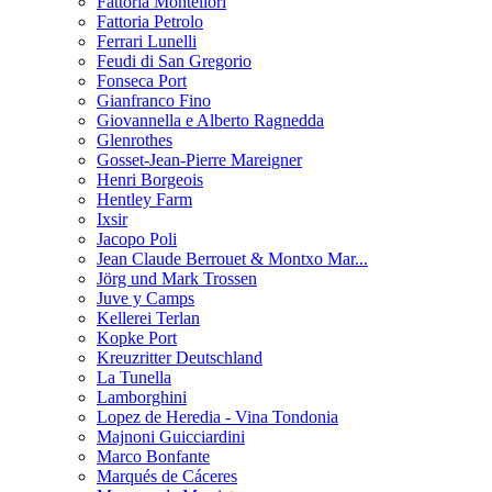
Fattoria Montellori
Fattoria Petrolo
Ferrari Lunelli
Feudi di San Gregorio
Fonseca Port
Gianfranco Fino
Giovannella e Alberto Ragnedda
Glenrothes
Gosset-Jean-Pierre Mareigner
Henri Borgeois
Hentley Farm
Ixsir
Jacopo Poli
Jean Claude Berrouet & Montxo Mar...
Jörg und Mark Trossen
Juve y Camps
Kellerei Terlan
Kopke Port
Kreuzritter Deutschland
La Tunella
Lamborghini
Lopez de Heredia - Vina Tondonia
Majnoni Guicciardini
Marco Bonfante
Marqués de Cáceres