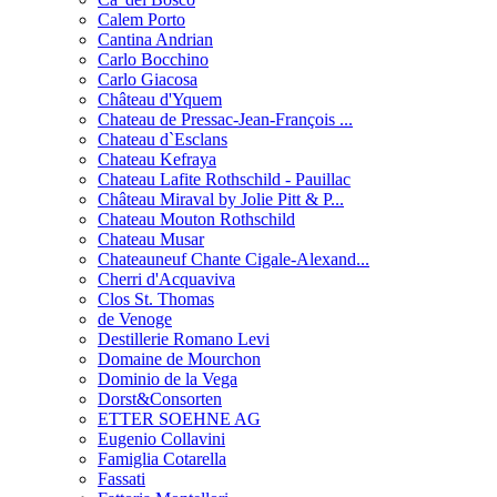
Calem Porto
Cantina Andrian
Carlo Bocchino
Carlo Giacosa
Château d'Yquem
Chateau de Pressac-Jean-François ...
Chateau d`Esclans
Chateau Kefraya
Chateau Lafite Rothschild - Pauillac
Château Miraval by Jolie Pitt & P...
Chateau Mouton Rothschild
Chateau Musar
Chateauneuf Chante Cigale-Alexand...
Cherri d'Acquaviva
Clos St. Thomas
de Venoge
Destillerie Romano Levi
Domaine de Mourchon
Dominio de la Vega
Dorst&Consorten
ETTER SOEHNE AG
Eugenio Collavini
Famiglia Cotarella
Fassati