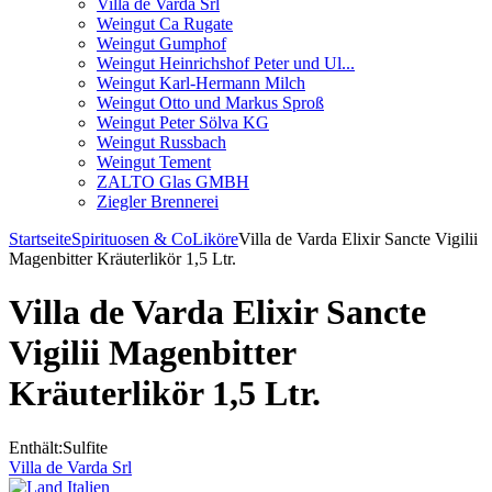
Villa de Varda Srl
Weingut Ca Rugate
Weingut Gumphof
Weingut Heinrichshof Peter und Ul...
Weingut Karl-Hermann Milch
Weingut Otto und Markus Sproß
Weingut Peter Sölva KG
Weingut Russbach
Weingut Tement
ZALTO Glas GMBH
Ziegler Brennerei
Startseite
Spirituosen & Co
Liköre
Villa de Varda Elixir Sancte Vigilii
Magenbitter Kräuterlikör 1,5 Ltr.
Villa de Varda Elixir Sancte
Vigilii Magenbitter
Kräuterlikör 1,5 Ltr.
Enthält:Sulfite
Villa de Varda Srl