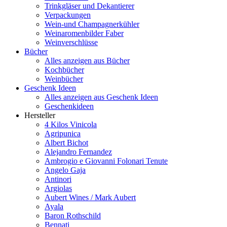
Trinkgläser und Dekantierer
Verpackungen
Wein-und Champagnerkühler
Weinaromenbilder Faber
Weinverschlüsse
Bücher
Alles anzeigen aus Bücher
Kochbücher
Weinbücher
Geschenk Ideen
Alles anzeigen aus Geschenk Ideen
Geschenkideen
Hersteller
4 Kilos Vinicola
Agripunica
Albert Bichot
Alejandro Fernandez
Ambrogio e Giovanni Folonari Tenute
Angelo Gaja
Antinori
Argiolas
Aubert Wines / Mark Aubert
Ayala
Baron Rothschild
Bennati