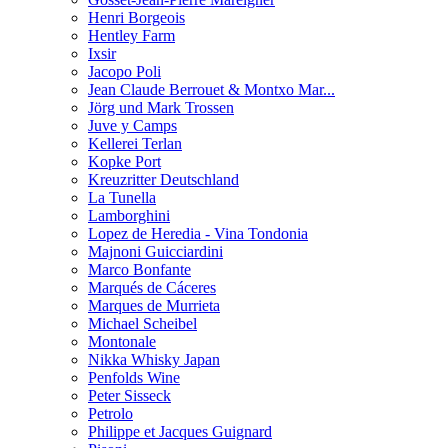
Henri Borgeois
Hentley Farm
Ixsir
Jacopo Poli
Jean Claude Berrouet & Montxo Mar...
Jörg und Mark Trossen
Juve y Camps
Kellerei Terlan
Kopke Port
Kreuzritter Deutschland
La Tunella
Lamborghini
Lopez de Heredia - Vina Tondonia
Majnoni Guicciardini
Marco Bonfante
Marqués de Cáceres
Marques de Murrieta
Michael Scheibel
Montonale
Nikka Whisky Japan
Penfolds Wine
Peter Sisseck
Petrolo
Philippe et Jacques Guignard