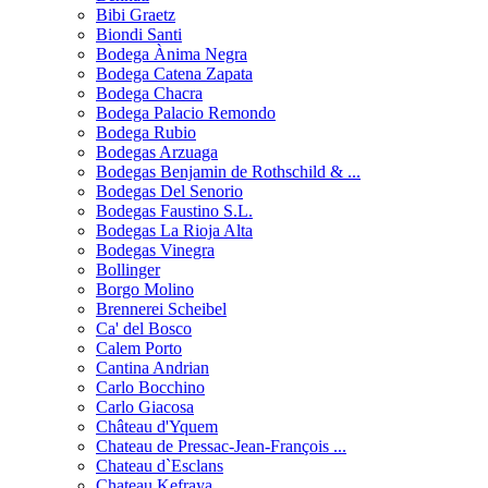
Bibi Graetz
Biondi Santi
Bodega Ànima Negra
Bodega Catena Zapata
Bodega Chacra
Bodega Palacio Remondo
Bodega Rubio
Bodegas Arzuaga
Bodegas Benjamin de Rothschild & ...
Bodegas Del Senorio
Bodegas Faustino S.L.
Bodegas La Rioja Alta
Bodegas Vinegra
Bollinger
Borgo Molino
Brennerei Scheibel
Ca' del Bosco
Calem Porto
Cantina Andrian
Carlo Bocchino
Carlo Giacosa
Château d'Yquem
Chateau de Pressac-Jean-François ...
Chateau d`Esclans
Chateau Kefraya