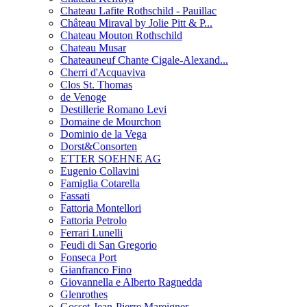
Chateau Lafite Rothschild - Pauillac
Château Miraval by Jolie Pitt & P...
Chateau Mouton Rothschild
Chateau Musar
Chateauneuf Chante Cigale-Alexand...
Cherri d'Acquaviva
Clos St. Thomas
de Venoge
Destillerie Romano Levi
Domaine de Mourchon
Dominio de la Vega
Dorst&Consorten
ETTER SOEHNE AG
Eugenio Collavini
Famiglia Cotarella
Fassati
Fattoria Montellori
Fattoria Petrolo
Ferrari Lunelli
Feudi di San Gregorio
Fonseca Port
Gianfranco Fino
Giovannella e Alberto Ragnedda
Glenrothes
Gosset-Jean-Pierre Mareigner