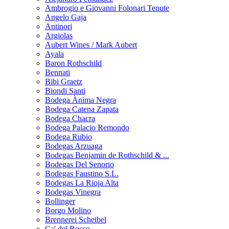
Ambrogio e Giovanni Folonari Tenute
Angelo Gaja
Antinori
Argiolas
Aubert Wines / Mark Aubert
Ayala
Baron Rothschild
Bennati
Bibi Graetz
Biondi Santi
Bodega Ànima Negra
Bodega Catena Zapata
Bodega Chacra
Bodega Palacio Remondo
Bodega Rubio
Bodegas Arzuaga
Bodegas Benjamin de Rothschild & ...
Bodegas Del Senorio
Bodegas Faustino S.L.
Bodegas La Rioja Alta
Bodegas Vinegra
Bollinger
Borgo Molino
Brennerei Scheibel
Ca' del Bosco