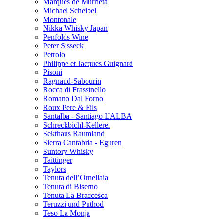
Marques de Murrieta
Michael Scheibel
Montonale
Nikka Whisky Japan
Penfolds Wine
Peter Sisseck
Petrolo
Philippe et Jacques Guignard
Pisoni
Ragnaud-Sabourin
Rocca di Frassinello
Romano Dal Forno
Roux Pere & Fils
Santalba - Santiago IJALBA
Schreckbichl-Kellerei
Sekthaus Raumland
Sierra Cantabria - Eguren
Suntory Whisky
Taittinger
Taylors
Tenuta dell’Ornellaia
Tenuta di Biserno
Tenuta La Braccesca
Teruzzi und Puthod
Teso La Monja