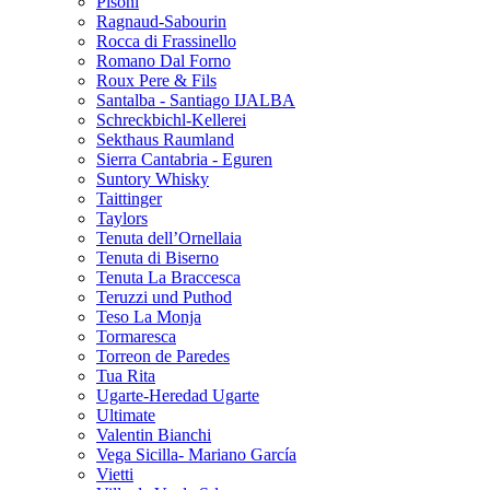
Pisoni
Ragnaud-Sabourin
Rocca di Frassinello
Romano Dal Forno
Roux Pere & Fils
Santalba - Santiago IJALBA
Schreckbichl-Kellerei
Sekthaus Raumland
Sierra Cantabria - Eguren
Suntory Whisky
Taittinger
Taylors
Tenuta dell’Ornellaia
Tenuta di Biserno
Tenuta La Braccesca
Teruzzi und Puthod
Teso La Monja
Tormaresca
Torreon de Paredes
Tua Rita
Ugarte-Heredad Ugarte
Ultimate
Valentin Bianchi
Vega Sicilla- Mariano García
Vietti