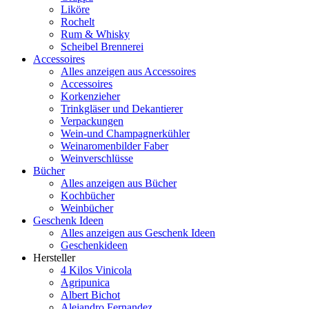
Liköre
Rochelt
Rum & Whisky
Scheibel Brennerei
Accessoires
Alles anzeigen aus Accessoires
Accessoires
Korkenzieher
Trinkgläser und Dekantierer
Verpackungen
Wein-und Champagnerkühler
Weinaromenbilder Faber
Weinverschlüsse
Bücher
Alles anzeigen aus Bücher
Kochbücher
Weinbücher
Geschenk Ideen
Alles anzeigen aus Geschenk Ideen
Geschenkideen
Hersteller
4 Kilos Vinicola
Agripunica
Albert Bichot
Alejandro Fernandez