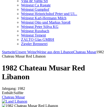
Villa de Varda Srl
Weingut Ca Rugate
Weingut Gumphof
Weingut Heinrichshof Peter und Ul...
Weingut Karl-Hermann Milch
Weingut Otto und Markus Sproß
Weingut Peter Sölva KG
Weingut Russbach
Weingut Tement
ZALTO Glas GMBH
Ziegler Brennerei
Startseite
Unsere Weine
Weine aus dem Libanon
Chateau Musar
1982
Chateau Musar Red Libanon
1982 Chateau Musar Red
Libanon
Jahrgang: 1982
Enthält:Sulfite
Chateau Musar