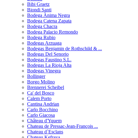
Bibi Graetz
Biondi Santi
Bodega Ànima Negra
Bodega Catena Zapata
Bodega Chacra
Bodega Palacio Remondo
Bodega Rubio
Bodegas Arzuaga
Bodegas Benjamin de Rothschild & ...
Bodegas Del Senorio
Bodegas Faustino S.L.
Bodegas La Rioja Alta
Bodegas Vinegra
Bollinger
Borgo Molino
Brennerei Scheibel
Ca' del Bosco
Calem Porto
Cantina Andrian
Carlo Bocchino
Carlo Giacosa
Château d'Yquem
Chateau de Pressac-Jean-François ...
Chateau d`Esclans
Chateau Kefraya