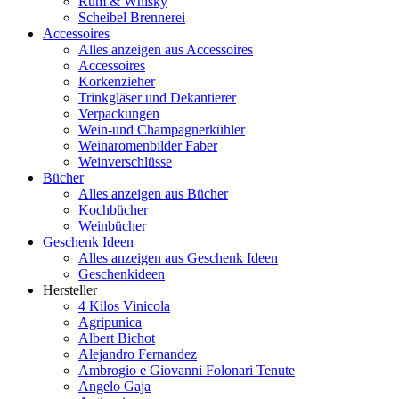
Rum & Whisky
Scheibel Brennerei
Accessoires
Alles anzeigen aus Accessoires
Accessoires
Korkenzieher
Trinkgläser und Dekantierer
Verpackungen
Wein-und Champagnerkühler
Weinaromenbilder Faber
Weinverschlüsse
Bücher
Alles anzeigen aus Bücher
Kochbücher
Weinbücher
Geschenk Ideen
Alles anzeigen aus Geschenk Ideen
Geschenkideen
Hersteller
4 Kilos Vinicola
Agripunica
Albert Bichot
Alejandro Fernandez
Ambrogio e Giovanni Folonari Tenute
Angelo Gaja