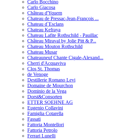
Carlo Bocchino
Carlo Giacosa
Château d'Yquem
Chateau de Pressac-Jean-François ...
Chateau d`Esclans
Chateau Kefraya
Chateau Lafite Rothschild - Pauillac
Château Miraval by Jolie Pitt & P...
Chateau Mouton Rothschild
Chateau Musar
Chateauneuf Chante Cigale-Alexand...
Cherri d'Acquaviva
Clos St. Thomas
de Venoge
Destillerie Romano Levi
Domaine de Mourchon
Dominio de la Vega
Dorst&Consorten
ETTER SOEHNE AG
Eugenio Collavini
Famiglia Cotarella
Fassati
Fattoria Montellori
Fattoria Petrolo
Ferrari Lunelli