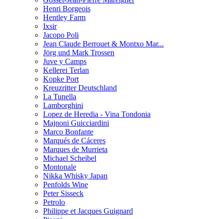
Henri Borgeois
Hentley Farm
Ixsir
Jacopo Poli
Jean Claude Berrouet & Montxo Mar...
Jörg und Mark Trossen
Juve y Camps
Kellerei Terlan
Kopke Port
Kreuzritter Deutschland
La Tunella
Lamborghini
Lopez de Heredia - Vina Tondonia
Majnoni Guicciardini
Marco Bonfante
Marqués de Cáceres
Marques de Murrieta
Michael Scheibel
Montonale
Nikka Whisky Japan
Penfolds Wine
Peter Sisseck
Petrolo
Philippe et Jacques Guignard