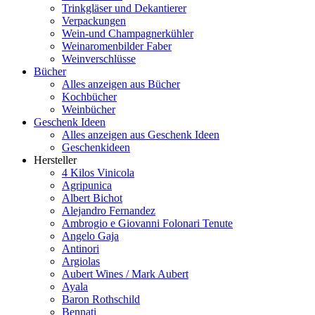
Trinkgläser und Dekantierer
Verpackungen
Wein-und Champagnerkühler
Weinaromenbilder Faber
Weinverschlüsse
Bücher
Alles anzeigen aus Bücher
Kochbücher
Weinbücher
Geschenk Ideen
Alles anzeigen aus Geschenk Ideen
Geschenkideen
Hersteller
4 Kilos Vinicola
Agripunica
Albert Bichot
Alejandro Fernandez
Ambrogio e Giovanni Folonari Tenute
Angelo Gaja
Antinori
Argiolas
Aubert Wines / Mark Aubert
Ayala
Baron Rothschild
Bennati