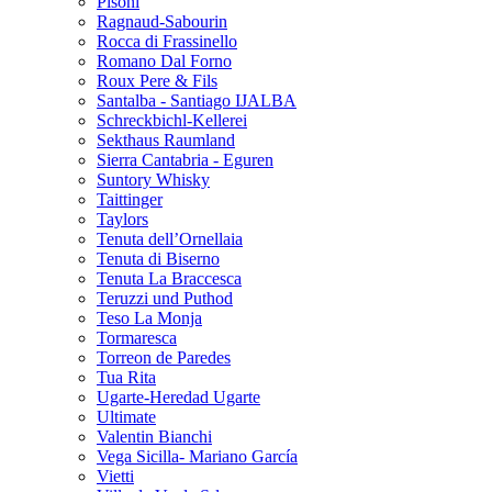
Pisoni
Ragnaud-Sabourin
Rocca di Frassinello
Romano Dal Forno
Roux Pere & Fils
Santalba - Santiago IJALBA
Schreckbichl-Kellerei
Sekthaus Raumland
Sierra Cantabria - Eguren
Suntory Whisky
Taittinger
Taylors
Tenuta dell’Ornellaia
Tenuta di Biserno
Tenuta La Braccesca
Teruzzi und Puthod
Teso La Monja
Tormaresca
Torreon de Paredes
Tua Rita
Ugarte-Heredad Ugarte
Ultimate
Valentin Bianchi
Vega Sicilla- Mariano García
Vietti