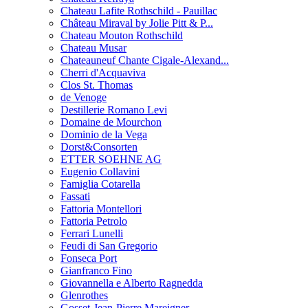
Chateau Lafite Rothschild - Pauillac
Château Miraval by Jolie Pitt & P...
Chateau Mouton Rothschild
Chateau Musar
Chateauneuf Chante Cigale-Alexand...
Cherri d'Acquaviva
Clos St. Thomas
de Venoge
Destillerie Romano Levi
Domaine de Mourchon
Dominio de la Vega
Dorst&Consorten
ETTER SOEHNE AG
Eugenio Collavini
Famiglia Cotarella
Fassati
Fattoria Montellori
Fattoria Petrolo
Ferrari Lunelli
Feudi di San Gregorio
Fonseca Port
Gianfranco Fino
Giovannella e Alberto Ragnedda
Glenrothes
Gosset-Jean-Pierre Mareigner