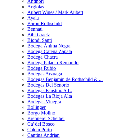
Antinori
Argiolas
Aubert Wines / Mark Aubert
Ayala
Baron Rothschild
Bennati
Bibi Graetz
Biondi Santi
Bodega Ànima Negra
Bodega Catena Zapata
Bodega Chacra
Bodega Palacio Remondo
Bodega Rubio
Bodegas Arzuaga
Bodegas Benjamin de Rothschild & ...
Bodegas Del Senorio
Bodegas Faustino S.L.
Bodegas La Rioja Alta
Bodegas Vinegra
Bollinger
Borgo Molino
Brennerei Scheibel
Ca' del Bosco
Calem Porto
Cantina Andrian