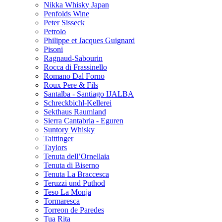
Nikka Whisky Japan
Penfolds Wine
Peter Sisseck
Petrolo
Philippe et Jacques Guignard
Pisoni
Ragnaud-Sabourin
Rocca di Frassinello
Romano Dal Forno
Roux Pere & Fils
Santalba - Santiago IJALBA
Schreckbichl-Kellerei
Sekthaus Raumland
Sierra Cantabria - Eguren
Suntory Whisky
Taittinger
Taylors
Tenuta dell’Ornellaia
Tenuta di Biserno
Tenuta La Braccesca
Teruzzi und Puthod
Teso La Monja
Tormaresca
Torreon de Paredes
Tua Rita