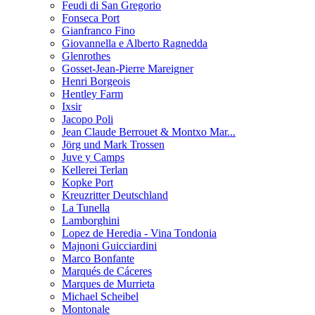
Feudi di San Gregorio
Fonseca Port
Gianfranco Fino
Giovannella e Alberto Ragnedda
Glenrothes
Gosset-Jean-Pierre Mareigner
Henri Borgeois
Hentley Farm
Ixsir
Jacopo Poli
Jean Claude Berrouet & Montxo Mar...
Jörg und Mark Trossen
Juve y Camps
Kellerei Terlan
Kopke Port
Kreuzritter Deutschland
La Tunella
Lamborghini
Lopez de Heredia - Vina Tondonia
Majnoni Guicciardini
Marco Bonfante
Marqués de Cáceres
Marques de Murrieta
Michael Scheibel
Montonale