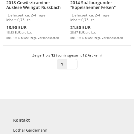
2018 Gewürztraminer
2014 Spätburgunder
Auslese Weingut Russbach
"Eppelsheimer Felsen"
Weingut Russbach
Lieferzeit:
ca. 2-4 Tage
Lieferzeit:
ca. 2-4 Tage
Inhalt: 0,75 Ltr.
Inhalt: 0,75 Ltr.
13,90 EUR
21,50 EUR
18,53 EUR pro Ltr.
28,67 EUR pro Ltr.
inkl. 19 % MwSt. zzgl.
Versandkosten
inkl. 19 % MwSt. zzgl.
Versandkosten
Zeige
1
bis
12
(von insgesamt
12
Artikeln)
1
Kontakt
Lothar Gardemann