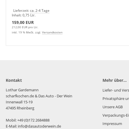
Lieferzeit:
ca. 2-4 Tage
Inhalt: 0,75 Ltr.
159,00 EUR
212,00 EUR pro Ltr.
inkl. 19 % MwSt. zzgl.
Versandkosten
Kontakt
Mehr über...
Lothar Gardemann
Liefer- und Ve
scharfkochen.de
& Das Auto - Der Wein
Privatsphäre u
Innenwall 15-19
Unsere AGB
47495 Rheinberg
Verpackungs-Ei
Mobil: +49 (0)172 2684888
Impressum
E-Mail: info@dasautoderwein.de