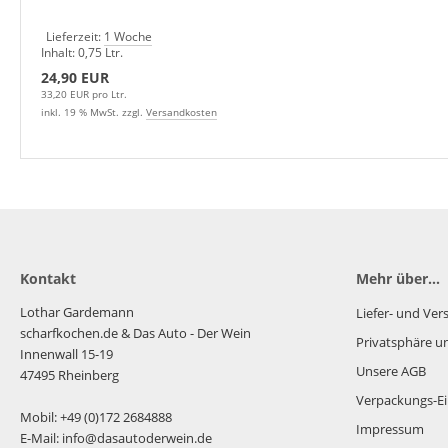
Lieferzeit:
1 Woche
Inhalt: 0,75 Ltr.
24,90 EUR
33,20 EUR pro Ltr.
inkl. 19 % MwSt. zzgl.
Versandkosten
Kontakt
Mehr über...
Lothar Gardemann
Liefer- und Ve
scharfkochen.de
& Das Auto - Der Wein
Privatsphäre u
Innenwall 15-19
Unsere AGB
47495 Rheinberg
Verpackungs-Ei
Mobil: +49 (0)172 2684888
Impressum
E-Mail: info@dasautoderwein.de