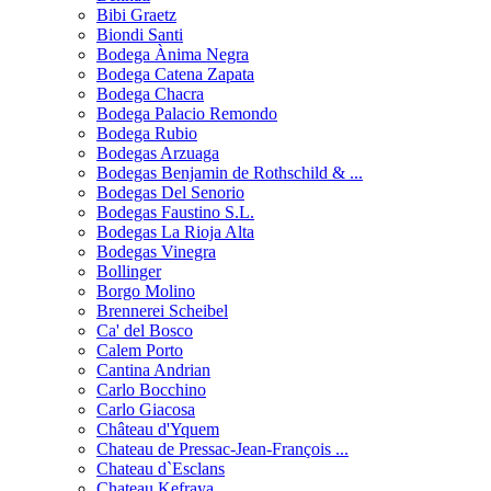
Bibi Graetz
Biondi Santi
Bodega Ànima Negra
Bodega Catena Zapata
Bodega Chacra
Bodega Palacio Remondo
Bodega Rubio
Bodegas Arzuaga
Bodegas Benjamin de Rothschild & ...
Bodegas Del Senorio
Bodegas Faustino S.L.
Bodegas La Rioja Alta
Bodegas Vinegra
Bollinger
Borgo Molino
Brennerei Scheibel
Ca' del Bosco
Calem Porto
Cantina Andrian
Carlo Bocchino
Carlo Giacosa
Château d'Yquem
Chateau de Pressac-Jean-François ...
Chateau d`Esclans
Chateau Kefraya