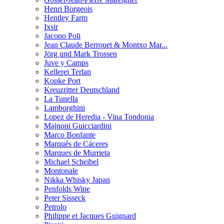
Henri Borgeois
Hentley Farm
Ixsir
Jacopo Poli
Jean Claude Berrouet & Montxo Mar...
Jörg und Mark Trossen
Juve y Camps
Kellerei Terlan
Kopke Port
Kreuzritter Deutschland
La Tunella
Lamborghini
Lopez de Heredia - Vina Tondonia
Majnoni Guicciardini
Marco Bonfante
Marqués de Cáceres
Marques de Murrieta
Michael Scheibel
Montonale
Nikka Whisky Japan
Penfolds Wine
Peter Sisseck
Petrolo
Philippe et Jacques Guignard