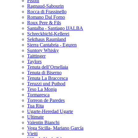
Pisoni
Ragnaud-Sabourin
Rocca di Frassinello
Romano Dal Forno
Roux Pere & Fils
Santalba - Santiago IJALBA
Schreckbichl-Kellerei
Sekthaus Raumland
Sierra Cantabria - Eguren
Suntory Whisky
Taittinger
Taylors
Tenuta dell’Ornellaia
Tenuta di Biserno
Tenuta La Braccesca
Teruzzi und Puthod
Teso La Monja
Tormaresca
Torreon de Paredes
Tua Rita
Ugarte-Heredad Ugarte
Ultimate
Valentin Bianchi
Vega Sicilla- Mariano García
Vietti