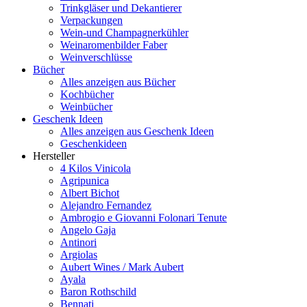
Trinkgläser und Dekantierer
Verpackungen
Wein-und Champagnerkühler
Weinaromenbilder Faber
Weinverschlüsse
Bücher
Alles anzeigen aus Bücher
Kochbücher
Weinbücher
Geschenk Ideen
Alles anzeigen aus Geschenk Ideen
Geschenkideen
Hersteller
4 Kilos Vinicola
Agripunica
Albert Bichot
Alejandro Fernandez
Ambrogio e Giovanni Folonari Tenute
Angelo Gaja
Antinori
Argiolas
Aubert Wines / Mark Aubert
Ayala
Baron Rothschild
Bennati