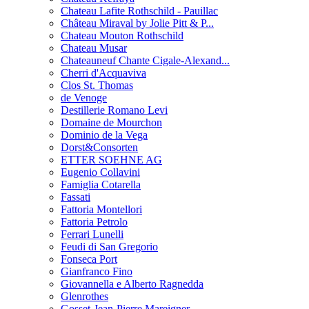
Chateau Lafite Rothschild - Pauillac
Château Miraval by Jolie Pitt & P...
Chateau Mouton Rothschild
Chateau Musar
Chateauneuf Chante Cigale-Alexand...
Cherri d'Acquaviva
Clos St. Thomas
de Venoge
Destillerie Romano Levi
Domaine de Mourchon
Dominio de la Vega
Dorst&Consorten
ETTER SOEHNE AG
Eugenio Collavini
Famiglia Cotarella
Fassati
Fattoria Montellori
Fattoria Petrolo
Ferrari Lunelli
Feudi di San Gregorio
Fonseca Port
Gianfranco Fino
Giovannella e Alberto Ragnedda
Glenrothes
Gosset-Jean-Pierre Mareigner