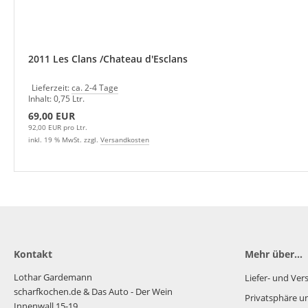
2011 Les Clans /Chateau d'Esclans
Lieferzeit:
ca. 2-4 Tage
Inhalt: 0,75 Ltr.
69,00 EUR
92,00 EUR pro Ltr.
inkl. 19 % MwSt. zzgl.
Versandkosten
Kontakt
Mehr über...
Lothar Gardemann
Liefer- und Ve
scharfkochen.de
& Das Auto - Der Wein
Privatsphäre u
Innenwall 15-19