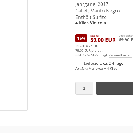
Jahrgang: 2017
Callet, Manto Negro
Enthält:Sulfite
4 Kilos Vinicola
Jetzt nur
Unser bisheri
16%
59,00 EUR
69,90 
Inhalt: 0,75 Ltr.
78,67 EUR pro Ltr.
inkl. 19 % MwSt. zzgl.
Versandkosten
Lieferzeit:
ca. 2-4 Tage
Art.Nr.:
Mallorca + 4 Kilos