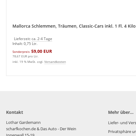
Mallorca Schlemmen, Träumen, Classic-Cars inkl. 1 Fl. 4 Kilo
Lieferzeit:
ca. 2-4 Tage
Inhalt: 0,75 Ltr.
59,00 EUR
Sonderpreis
78,67 EUR pro Ltr.
inkl. 19 % MwSt. zzgl.
Versandkosten
Kontakt
Mehr über...
Lothar Gardemann
Liefer- und Ve
scharfkochen.de
& Das Auto - Der Wein
Privatsphäre u
Innenwall 15-19