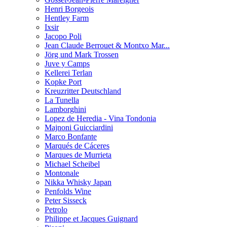
Henri Borgeois
Hentley Farm
Ixsir
Jacopo Poli
Jean Claude Berrouet & Montxo Mar...
Jörg und Mark Trossen
Juve y Camps
Kellerei Terlan
Kopke Port
Kreuzritter Deutschland
La Tunella
Lamborghini
Lopez de Heredia - Vina Tondonia
Majnoni Guicciardini
Marco Bonfante
Marqués de Cáceres
Marques de Murrieta
Michael Scheibel
Montonale
Nikka Whisky Japan
Penfolds Wine
Peter Sisseck
Petrolo
Philippe et Jacques Guignard