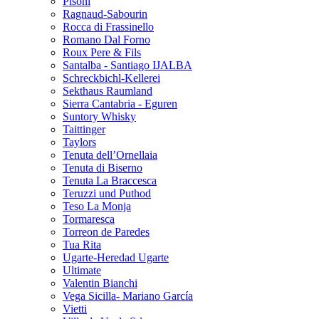
Pisoni
Ragnaud-Sabourin
Rocca di Frassinello
Romano Dal Forno
Roux Pere & Fils
Santalba - Santiago IJALBA
Schreckbichl-Kellerei
Sekthaus Raumland
Sierra Cantabria - Eguren
Suntory Whisky
Taittinger
Taylors
Tenuta dell’Ornellaia
Tenuta di Biserno
Tenuta La Braccesca
Teruzzi und Puthod
Teso La Monja
Tormaresca
Torreon de Paredes
Tua Rita
Ugarte-Heredad Ugarte
Ultimate
Valentin Bianchi
Vega Sicilla- Mariano García
Vietti