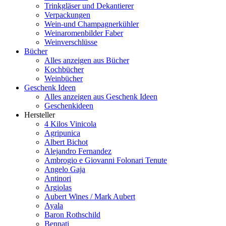
Trinkgläser und Dekantierer
Verpackungen
Wein-und Champagnerkühler
Weinaromenbilder Faber
Weinverschlüsse
Bücher
Alles anzeigen aus Bücher
Kochbücher
Weinbücher
Geschenk Ideen
Alles anzeigen aus Geschenk Ideen
Geschenkideen
Hersteller
4 Kilos Vinicola
Agripunica
Albert Bichot
Alejandro Fernandez
Ambrogio e Giovanni Folonari Tenute
Angelo Gaja
Antinori
Argiolas
Aubert Wines / Mark Aubert
Ayala
Baron Rothschild
Bennati