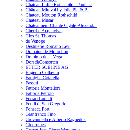
Chateau Lafite Rothschild - Pauillac
Château Miraval by Jolie Pitt & P...
Chateau Mouton Rothschild
Chateau Musar
Chateauneuf Chante Cigale-Alexand...
Cherri d'Acquaviva
Clos St. Thomas
de Venoge
Destillerie Romano Levi
Domaine de Mourchon
Dominio de la Vega
Dorst&Consorten
ETTER SOEHNE AG
Eugenio Collavini
Famiglia Cotarella
Fassati
Fattoria Montellori
Fattoria Petrolo
Ferrari Lunelli
Feudi di San Gregorio
Fonseca Port
Gianfranco Fino
Giovannella e Alberto Ragnedda
Glenrothes
Gosset-Jean-Pierre Mareigner