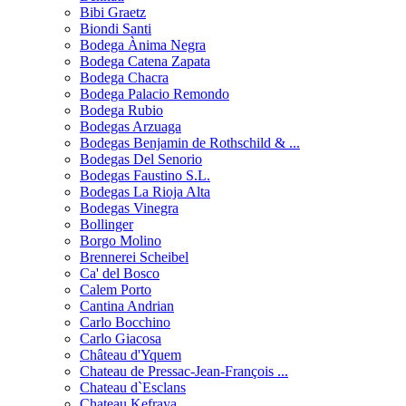
Bibi Graetz
Biondi Santi
Bodega Ànima Negra
Bodega Catena Zapata
Bodega Chacra
Bodega Palacio Remondo
Bodega Rubio
Bodegas Arzuaga
Bodegas Benjamin de Rothschild & ...
Bodegas Del Senorio
Bodegas Faustino S.L.
Bodegas La Rioja Alta
Bodegas Vinegra
Bollinger
Borgo Molino
Brennerei Scheibel
Ca' del Bosco
Calem Porto
Cantina Andrian
Carlo Bocchino
Carlo Giacosa
Château d'Yquem
Chateau de Pressac-Jean-François ...
Chateau d`Esclans
Chateau Kefraya