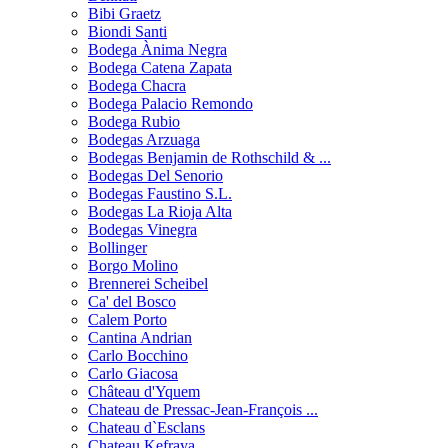
Bibi Graetz
Biondi Santi
Bodega Ànima Negra
Bodega Catena Zapata
Bodega Chacra
Bodega Palacio Remondo
Bodega Rubio
Bodegas Arzuaga
Bodegas Benjamin de Rothschild & ...
Bodegas Del Senorio
Bodegas Faustino S.L.
Bodegas La Rioja Alta
Bodegas Vinegra
Bollinger
Borgo Molino
Brennerei Scheibel
Ca' del Bosco
Calem Porto
Cantina Andrian
Carlo Bocchino
Carlo Giacosa
Château d'Yquem
Chateau de Pressac-Jean-François ...
Chateau d`Esclans
Chateau Kefraya