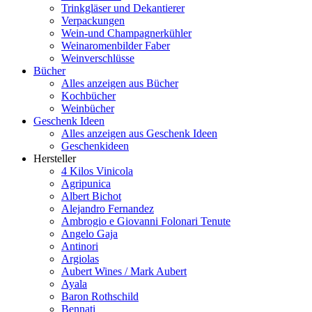
Trinkgläser und Dekantierer
Verpackungen
Wein-und Champagnerkühler
Weinaromenbilder Faber
Weinverschlüsse
Bücher
Alles anzeigen aus Bücher
Kochbücher
Weinbücher
Geschenk Ideen
Alles anzeigen aus Geschenk Ideen
Geschenkideen
Hersteller
4 Kilos Vinicola
Agripunica
Albert Bichot
Alejandro Fernandez
Ambrogio e Giovanni Folonari Tenute
Angelo Gaja
Antinori
Argiolas
Aubert Wines / Mark Aubert
Ayala
Baron Rothschild
Bennati