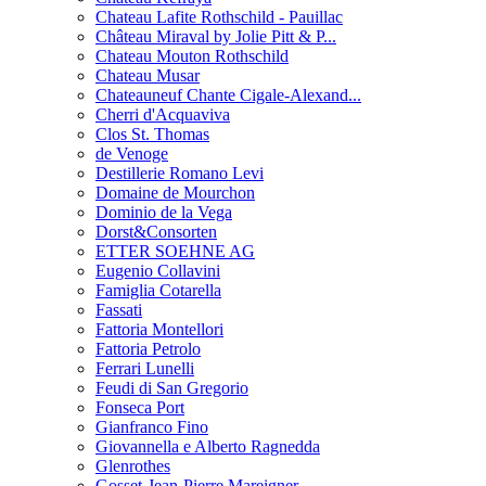
Chateau Lafite Rothschild - Pauillac
Château Miraval by Jolie Pitt & P...
Chateau Mouton Rothschild
Chateau Musar
Chateauneuf Chante Cigale-Alexand...
Cherri d'Acquaviva
Clos St. Thomas
de Venoge
Destillerie Romano Levi
Domaine de Mourchon
Dominio de la Vega
Dorst&Consorten
ETTER SOEHNE AG
Eugenio Collavini
Famiglia Cotarella
Fassati
Fattoria Montellori
Fattoria Petrolo
Ferrari Lunelli
Feudi di San Gregorio
Fonseca Port
Gianfranco Fino
Giovannella e Alberto Ragnedda
Glenrothes
Gosset-Jean-Pierre Mareigner