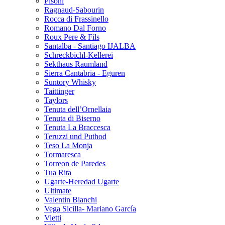
Pisoni
Ragnaud-Sabourin
Rocca di Frassinello
Romano Dal Forno
Roux Pere & Fils
Santalba - Santiago IJALBA
Schreckbichl-Kellerei
Sekthaus Raumland
Sierra Cantabria - Eguren
Suntory Whisky
Taittinger
Taylors
Tenuta dell’Ornellaia
Tenuta di Biserno
Tenuta La Braccesca
Teruzzi und Puthod
Teso La Monja
Tormaresca
Torreon de Paredes
Tua Rita
Ugarte-Heredad Ugarte
Ultimate
Valentin Bianchi
Vega Sicilla- Mariano García
Vietti