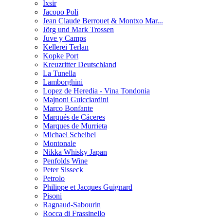
Ixsir
Jacopo Poli
Jean Claude Berrouet & Montxo Mar...
Jörg und Mark Trossen
Juve y Camps
Kellerei Terlan
Kopke Port
Kreuzritter Deutschland
La Tunella
Lamborghini
Lopez de Heredia - Vina Tondonia
Majnoni Guicciardini
Marco Bonfante
Marqués de Cáceres
Marques de Murrieta
Michael Scheibel
Montonale
Nikka Whisky Japan
Penfolds Wine
Peter Sisseck
Petrolo
Philippe et Jacques Guignard
Pisoni
Ragnaud-Sabourin
Rocca di Frassinello