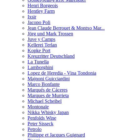
Henri Borgeois
Hentley Farm
Ixsir
Jacopo Poli
Jean Claude Berrouet & Montxo Mar...
Jörg und Mark Trossen
Juve y Camps
Kellerei Terlan
Kopke Port
Kreuzritter Deutschland
La Tunella
Lamborghini
Lopez de Heredia - Vina Tondonia
Majnoni Guicciardini
Marco Bonfante
Marqués de Cáceres
Marques de Murrieta
Michael Scheibel
Montonale
Nikka Whisky Japan
Penfolds Wine
Peter Sisseck
Petrolo
Philippe et Jacques Guignard