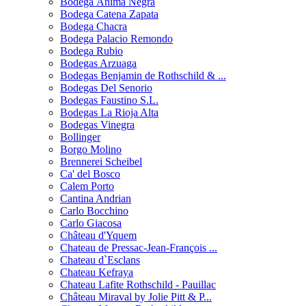
Bodega Ànima Negra
Bodega Catena Zapata
Bodega Chacra
Bodega Palacio Remondo
Bodega Rubio
Bodegas Arzuaga
Bodegas Benjamin de Rothschild & ...
Bodegas Del Senorio
Bodegas Faustino S.L.
Bodegas La Rioja Alta
Bodegas Vinegra
Bollinger
Borgo Molino
Brennerei Scheibel
Ca' del Bosco
Calem Porto
Cantina Andrian
Carlo Bocchino
Carlo Giacosa
Château d'Yquem
Chateau de Pressac-Jean-François ...
Chateau d`Esclans
Chateau Kefraya
Chateau Lafite Rothschild - Pauillac
Château Miraval by Jolie Pitt & P...