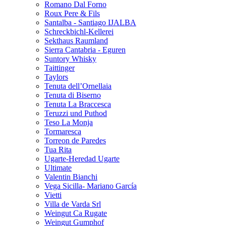
Romano Dal Forno
Roux Pere & Fils
Santalba - Santiago IJALBA
Schreckbichl-Kellerei
Sekthaus Raumland
Sierra Cantabria - Eguren
Suntory Whisky
Taittinger
Taylors
Tenuta dell’Ornellaia
Tenuta di Biserno
Tenuta La Braccesca
Teruzzi und Puthod
Teso La Monja
Tormaresca
Torreon de Paredes
Tua Rita
Ugarte-Heredad Ugarte
Ultimate
Valentin Bianchi
Vega Sicilla- Mariano García
Vietti
Villa de Varda Srl
Weingut Ca Rugate
Weingut Gumphof