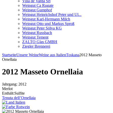
Villa de Varda Srl
Weingut Ca Rugate
Weingut Gumphof
Weingut Heinrichshof Peter und Ul...
Weingut Karl-Hermann Milch
Weingut Otto und Markus Sproß
Weingut Peter Sölva KG
Weingut Russbach
Weingut Tement
ZALTO Glas GMBH
Ziegler Brennerei
Startseite
Unsere Weine
Weine aus Italien
Toskana
2012 Masseto
Ornellaia
2012 Masseto Ornellaia
Jahrgang: 2012
Merlot
Enthält:Sulfite
Tenuta dell’Ornellaia