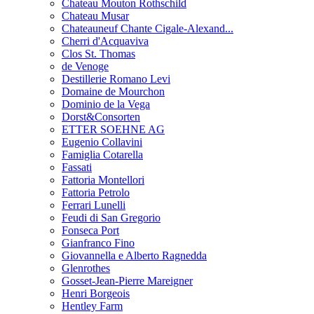
Chateau Mouton Rothschild
Chateau Musar
Chateauneuf Chante Cigale-Alexand...
Cherri d'Acquaviva
Clos St. Thomas
de Venoge
Destillerie Romano Levi
Domaine de Mourchon
Dominio de la Vega
Dorst&Consorten
ETTER SOEHNE AG
Eugenio Collavini
Famiglia Cotarella
Fassati
Fattoria Montellori
Fattoria Petrolo
Ferrari Lunelli
Feudi di San Gregorio
Fonseca Port
Gianfranco Fino
Giovannella e Alberto Ragnedda
Glenrothes
Gosset-Jean-Pierre Mareigner
Henri Borgeois
Hentley Farm