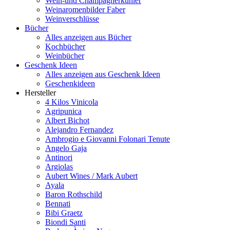
Wein-und Champagnerkühler
Weinaromenbilder Faber
Weinverschlüsse
Bücher
Alles anzeigen aus Bücher
Kochbücher
Weinbücher
Geschenk Ideen
Alles anzeigen aus Geschenk Ideen
Geschenkideen
Hersteller
4 Kilos Vinicola
Agripunica
Albert Bichot
Alejandro Fernandez
Ambrogio e Giovanni Folonari Tenute
Angelo Gaja
Antinori
Argiolas
Aubert Wines / Mark Aubert
Ayala
Baron Rothschild
Bennati
Bibi Graetz
Biondi Santi