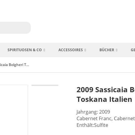
SPIRITUOSEN & CO
ACCESSOIRES
BÜCHER
G
2009 Sassicaia Bolgheri Tenuta San Guido Toskana Italien
2009 Sassicaia 
Toskana Italien
Jahrgang: 2009
Cabernet Franc, Caberne
Enthält:Sulfite