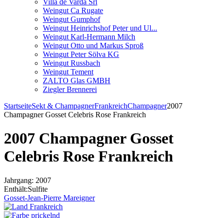
Villa de Varda Srl
Weingut Ca Rugate
Weingut Gumphof
Weingut Heinrichshof Peter und Ul...
Weingut Karl-Hermann Milch
Weingut Otto und Markus Sproß
Weingut Peter Sölva KG
Weingut Russbach
Weingut Tement
ZALTO Glas GMBH
Ziegler Brennerei
Startseite
Sekt & Champagner
Frankreich
Champagner
2007
Champagner Gosset Celebris Rose Frankreich
2007 Champagner Gosset
Celebris Rose Frankreich
Jahrgang: 2007
Enthält:Sulfite
Gosset-Jean-Pierre Mareigner