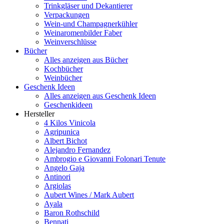
Trinkgläser und Dekantierer
Verpackungen
Wein-und Champagnerkühler
Weinaromenbilder Faber
Weinverschlüsse
Bücher
Alles anzeigen aus Bücher
Kochbücher
Weinbücher
Geschenk Ideen
Alles anzeigen aus Geschenk Ideen
Geschenkideen
Hersteller
4 Kilos Vinicola
Agripunica
Albert Bichot
Alejandro Fernandez
Ambrogio e Giovanni Folonari Tenute
Angelo Gaja
Antinori
Argiolas
Aubert Wines / Mark Aubert
Ayala
Baron Rothschild
Bennati