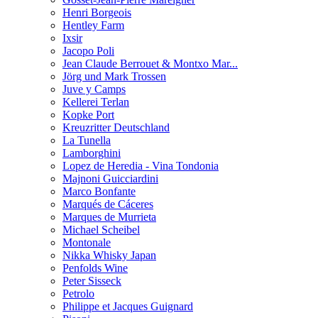
Henri Borgeois
Hentley Farm
Ixsir
Jacopo Poli
Jean Claude Berrouet & Montxo Mar...
Jörg und Mark Trossen
Juve y Camps
Kellerei Terlan
Kopke Port
Kreuzritter Deutschland
La Tunella
Lamborghini
Lopez de Heredia - Vina Tondonia
Majnoni Guicciardini
Marco Bonfante
Marqués de Cáceres
Marques de Murrieta
Michael Scheibel
Montonale
Nikka Whisky Japan
Penfolds Wine
Peter Sisseck
Petrolo
Philippe et Jacques Guignard