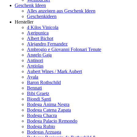
Geschenk Ideen
Alles anzeigen aus Geschenk Ideen
Geschenkideen
Hersteller
4 Kilos Vinicola
Agripunica
Albert Bichot
Alejandro Fernandez
Ambrogio e Giovanni Folonari Tenute
Angelo Gaja
Antinori
Argiolas
Aubert Wines / Mark Aubert
Ayala
Baron Rothschild
Bennati
Bibi Graetz
Biondi Santi
Bodega Ànima Negra
Bodega Catena Zapata
Bodega Chacra
Bodega Palacio Remondo
Bodega Rubio
Bodegas Arzuaga