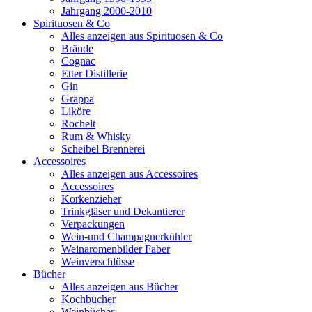
Jahrgang 2000-2010
Spirituosen & Co
Alles anzeigen aus Spirituosen & Co
Brände
Cognac
Etter Distillerie
Gin
Grappa
Liköre
Rochelt
Rum & Whisky
Scheibel Brennerei
Accessoires
Alles anzeigen aus Accessoires
Accessoires
Korkenzieher
Trinkgläser und Dekantierer
Verpackungen
Wein-und Champagnerkühler
Weinaromenbilder Faber
Weinverschlüsse
Bücher
Alles anzeigen aus Bücher
Kochbücher
Weinbücher