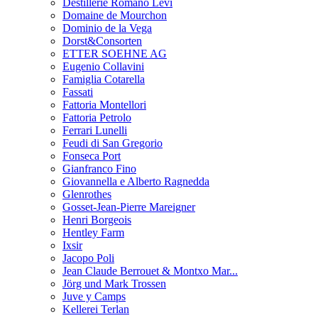
Destillerie Romano Levi
Domaine de Mourchon
Dominio de la Vega
Dorst&Consorten
ETTER SOEHNE AG
Eugenio Collavini
Famiglia Cotarella
Fassati
Fattoria Montellori
Fattoria Petrolo
Ferrari Lunelli
Feudi di San Gregorio
Fonseca Port
Gianfranco Fino
Giovannella e Alberto Ragnedda
Glenrothes
Gosset-Jean-Pierre Mareigner
Henri Borgeois
Hentley Farm
Ixsir
Jacopo Poli
Jean Claude Berrouet & Montxo Mar...
Jörg und Mark Trossen
Juve y Camps
Kellerei Terlan