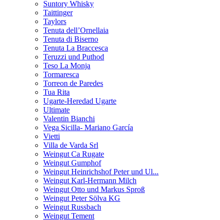
Suntory Whisky
Taittinger
Taylors
Tenuta dell’Ornellaia
Tenuta di Biserno
Tenuta La Braccesca
Teruzzi und Puthod
Teso La Monja
Tormaresca
Torreon de Paredes
Tua Rita
Ugarte-Heredad Ugarte
Ultimate
Valentin Bianchi
Vega Sicilla- Mariano García
Vietti
Villa de Varda Srl
Weingut Ca Rugate
Weingut Gumphof
Weingut Heinrichshof Peter und Ul...
Weingut Karl-Hermann Milch
Weingut Otto und Markus Sproß
Weingut Peter Sölva KG
Weingut Russbach
Weingut Tement