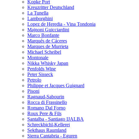
Kopke Port
Kreuzritter Deutschland
La Tunella
Lamborghini
Lopez de Heredia - Vina Tondonia
Majnoni Guicciardini
Marco Bonfante
Marqués de Cáceres
Marques de Murrieta
Michael Scheibel
Montonale
Nikka Whisky Japan
Penfolds Wine
Peter Sisseck
Petrolo
Philippe et Jacques Guignard
Pisoni
Ragnaud-Sabourin
Rocca di Frassinello
Romano Dal Forno
Roux Pere & Fils
Santalba - Santiago IJALBA
Schreckbichl-Kellerei
Sekthaus Raumland
Sierra Cantabria - Eguren