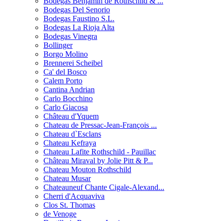
Bodegas Benjamin de Rothschild & ...
Bodegas Del Senorio
Bodegas Faustino S.L.
Bodegas La Rioja Alta
Bodegas Vinegra
Bollinger
Borgo Molino
Brennerei Scheibel
Ca' del Bosco
Calem Porto
Cantina Andrian
Carlo Bocchino
Carlo Giacosa
Château d'Yquem
Chateau de Pressac-Jean-François ...
Chateau d`Esclans
Chateau Kefraya
Chateau Lafite Rothschild - Pauillac
Château Miraval by Jolie Pitt & P...
Chateau Mouton Rothschild
Chateau Musar
Chateauneuf Chante Cigale-Alexand...
Cherri d'Acquaviva
Clos St. Thomas
de Venoge