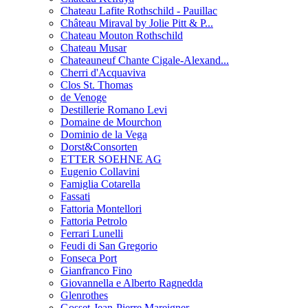
Chateau Lafite Rothschild - Pauillac
Château Miraval by Jolie Pitt & P...
Chateau Mouton Rothschild
Chateau Musar
Chateauneuf Chante Cigale-Alexand...
Cherri d'Acquaviva
Clos St. Thomas
de Venoge
Destillerie Romano Levi
Domaine de Mourchon
Dominio de la Vega
Dorst&Consorten
ETTER SOEHNE AG
Eugenio Collavini
Famiglia Cotarella
Fassati
Fattoria Montellori
Fattoria Petrolo
Ferrari Lunelli
Feudi di San Gregorio
Fonseca Port
Gianfranco Fino
Giovannella e Alberto Ragnedda
Glenrothes
Gosset-Jean-Pierre Mareigner