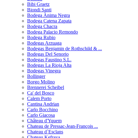
Bibi Graetz
Biondi Santi
Bodega Ànima Negra
Bodega Catena Zapata
Bodega Chacra
Bodega Palacio Remondo
Bodega Rubio
Bodegas Arzuaga
Bodegas Benjamin de Rothschild & ...
Bodegas Del Senorio
Bodegas Faustino S.L.
Bodegas La Rioja Alta
Bodegas Vinegra
Bollinger
Borgo Molino
Brennerei Scheibel
Ca' del Bosco
Calem Porto
Cantina Andrian
Carlo Bocchino
Carlo Giacosa
Château d'Yquem
Chateau de Pressac-Jean-François ...
Chateau d`Esclans
Chateau Kefraya