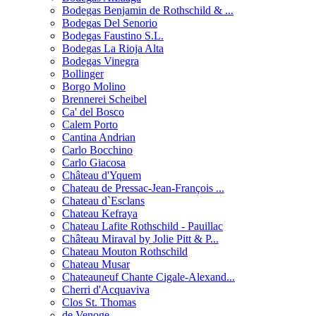
Bodegas Benjamin de Rothschild & ...
Bodegas Del Senorio
Bodegas Faustino S.L.
Bodegas La Rioja Alta
Bodegas Vinegra
Bollinger
Borgo Molino
Brennerei Scheibel
Ca' del Bosco
Calem Porto
Cantina Andrian
Carlo Bocchino
Carlo Giacosa
Château d'Yquem
Chateau de Pressac-Jean-François ...
Chateau d`Esclans
Chateau Kefraya
Chateau Lafite Rothschild - Pauillac
Château Miraval by Jolie Pitt & P...
Chateau Mouton Rothschild
Chateau Musar
Chateauneuf Chante Cigale-Alexand...
Cherri d'Acquaviva
Clos St. Thomas
de Venoge