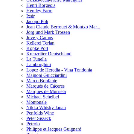
Henri Borgeois
Hentley Farm
Ixsir
Jacopo Poli
Jean Claude Berrouet & Montxo Mar...
Jörg und Mark Trossen
Juve y Camps
Kellerei Terlan
Kopke Port
Kreuzritter Deutschland
La Tunella
Lamborghini
Lopez de Heredia - Vina Tondonia
Majnoni Guicciardini
Marco Bonfante
Marqués de Cáceres
Marques de Murrieta
Michael Scheibel
Montonale
Nikka Whisky Japan
Penfolds Wine
Peter Sisseck
Petrolo
Philippe et Jacques Guignard