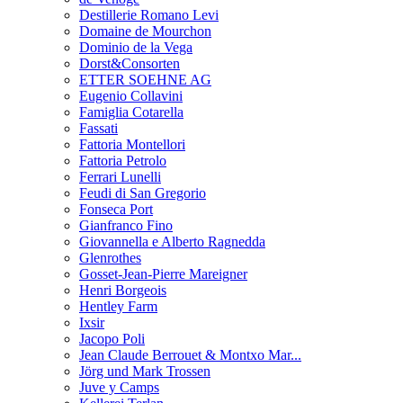
Destillerie Romano Levi
Domaine de Mourchon
Dominio de la Vega
Dorst&Consorten
ETTER SOEHNE AG
Eugenio Collavini
Famiglia Cotarella
Fassati
Fattoria Montellori
Fattoria Petrolo
Ferrari Lunelli
Feudi di San Gregorio
Fonseca Port
Gianfranco Fino
Giovannella e Alberto Ragnedda
Glenrothes
Gosset-Jean-Pierre Mareigner
Henri Borgeois
Hentley Farm
Ixsir
Jacopo Poli
Jean Claude Berrouet & Montxo Mar...
Jörg und Mark Trossen
Juve y Camps