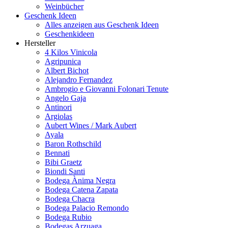
Weinbücher
Geschenk Ideen
Alles anzeigen aus Geschenk Ideen
Geschenkideen
Hersteller
4 Kilos Vinicola
Agripunica
Albert Bichot
Alejandro Fernandez
Ambrogio e Giovanni Folonari Tenute
Angelo Gaja
Antinori
Argiolas
Aubert Wines / Mark Aubert
Ayala
Baron Rothschild
Bennati
Bibi Graetz
Biondi Santi
Bodega Ànima Negra
Bodega Catena Zapata
Bodega Chacra
Bodega Palacio Remondo
Bodega Rubio
Bodegas Arzuaga