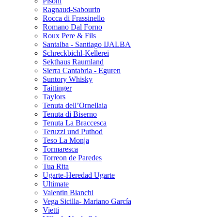
Pisoni
Ragnaud-Sabourin
Rocca di Frassinello
Romano Dal Forno
Roux Pere & Fils
Santalba - Santiago IJALBA
Schreckbichl-Kellerei
Sekthaus Raumland
Sierra Cantabria - Eguren
Suntory Whisky
Taittinger
Taylors
Tenuta dell’Ornellaia
Tenuta di Biserno
Tenuta La Braccesca
Teruzzi und Puthod
Teso La Monja
Tormaresca
Torreon de Paredes
Tua Rita
Ugarte-Heredad Ugarte
Ultimate
Valentin Bianchi
Vega Sicilla- Mariano García
Vietti