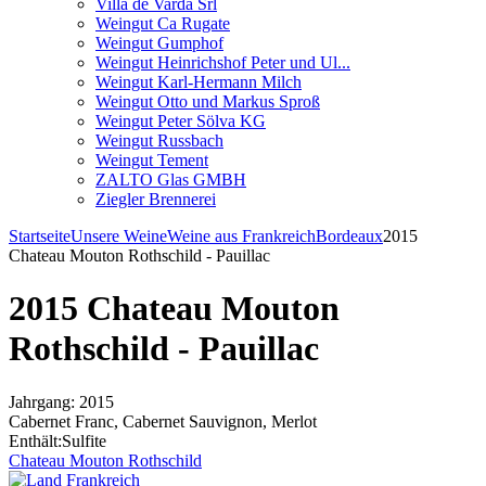
Villa de Varda Srl
Weingut Ca Rugate
Weingut Gumphof
Weingut Heinrichshof Peter und Ul...
Weingut Karl-Hermann Milch
Weingut Otto und Markus Sproß
Weingut Peter Sölva KG
Weingut Russbach
Weingut Tement
ZALTO Glas GMBH
Ziegler Brennerei
Startseite
Unsere Weine
Weine aus Frankreich
Bordeaux
2015
Chateau Mouton Rothschild - Pauillac
2015 Chateau Mouton
Rothschild - Pauillac
Jahrgang: 2015
Cabernet Franc, Cabernet Sauvignon, Merlot
Enthält:Sulfite
Chateau Mouton Rothschild