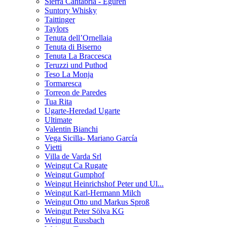
Sierra Cantabria - Eguren
Suntory Whisky
Taittinger
Taylors
Tenuta dell’Ornellaia
Tenuta di Biserno
Tenuta La Braccesca
Teruzzi und Puthod
Teso La Monja
Tormaresca
Torreon de Paredes
Tua Rita
Ugarte-Heredad Ugarte
Ultimate
Valentin Bianchi
Vega Sicilla- Mariano García
Vietti
Villa de Varda Srl
Weingut Ca Rugate
Weingut Gumphof
Weingut Heinrichshof Peter und Ul...
Weingut Karl-Hermann Milch
Weingut Otto und Markus Sproß
Weingut Peter Sölva KG
Weingut Russbach