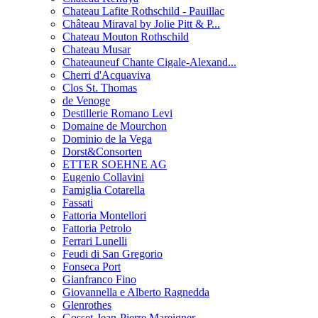
Chateau Lafite Rothschild - Pauillac
Château Miraval by Jolie Pitt & P...
Chateau Mouton Rothschild
Chateau Musar
Chateauneuf Chante Cigale-Alexand...
Cherri d'Acquaviva
Clos St. Thomas
de Venoge
Destillerie Romano Levi
Domaine de Mourchon
Dominio de la Vega
Dorst&Consorten
ETTER SOEHNE AG
Eugenio Collavini
Famiglia Cotarella
Fassati
Fattoria Montellori
Fattoria Petrolo
Ferrari Lunelli
Feudi di San Gregorio
Fonseca Port
Gianfranco Fino
Giovannella e Alberto Ragnedda
Glenrothes
Gosset-Jean-Pierre Mareigner