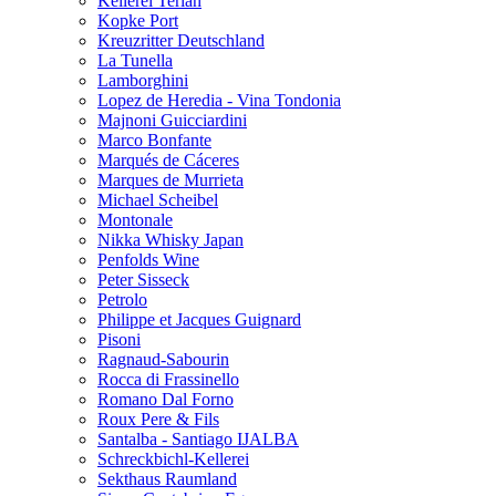
Kellerei Terlan
Kopke Port
Kreuzritter Deutschland
La Tunella
Lamborghini
Lopez de Heredia - Vina Tondonia
Majnoni Guicciardini
Marco Bonfante
Marqués de Cáceres
Marques de Murrieta
Michael Scheibel
Montonale
Nikka Whisky Japan
Penfolds Wine
Peter Sisseck
Petrolo
Philippe et Jacques Guignard
Pisoni
Ragnaud-Sabourin
Rocca di Frassinello
Romano Dal Forno
Roux Pere & Fils
Santalba - Santiago IJALBA
Schreckbichl-Kellerei
Sekthaus Raumland