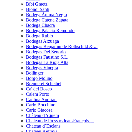
Bibi Graetz
Biondi Santi
Bodega Ànima Negra
Bodega Catena Zapata
Bodega Chacra
Bodega Palacio Remondo
Bodega Rubio
Bodegas Arzuaga
Bodegas Benjamin de Rothschild & ...
Bodegas Del Senorio
Bodegas Faustino S.L.
Bodegas La Rioja Alta
Bodegas Vinegra
Bollinger
Borgo Molino
Brennerei Scheibel
Ca' del Bosco
Calem Porto
Cantina Andrian
Carlo Bocchino
Carlo Giacosa
Château d'Yquem
Chateau de Pressac-Jean-François ...
Chateau d`Esclans
Chateau Kefraya