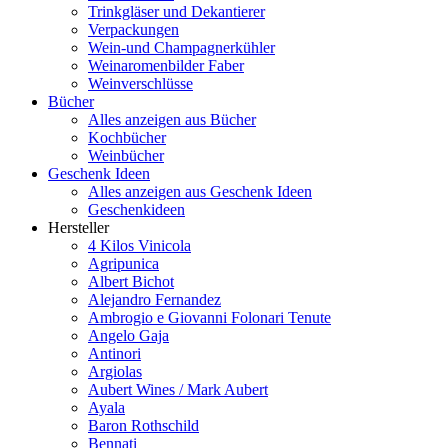
Trinkgläser und Dekantierer
Verpackungen
Wein-und Champagnerkühler
Weinaromenbilder Faber
Weinverschlüsse
Bücher
Alles anzeigen aus Bücher
Kochbücher
Weinbücher
Geschenk Ideen
Alles anzeigen aus Geschenk Ideen
Geschenkideen
Hersteller
4 Kilos Vinicola
Agripunica
Albert Bichot
Alejandro Fernandez
Ambrogio e Giovanni Folonari Tenute
Angelo Gaja
Antinori
Argiolas
Aubert Wines / Mark Aubert
Ayala
Baron Rothschild
Bennati