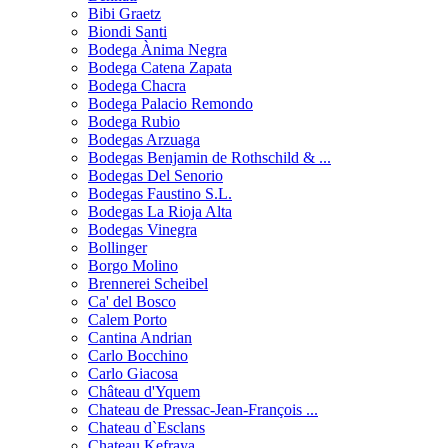
Bibi Graetz
Biondi Santi
Bodega Ànima Negra
Bodega Catena Zapata
Bodega Chacra
Bodega Palacio Remondo
Bodega Rubio
Bodegas Arzuaga
Bodegas Benjamin de Rothschild & ...
Bodegas Del Senorio
Bodegas Faustino S.L.
Bodegas La Rioja Alta
Bodegas Vinegra
Bollinger
Borgo Molino
Brennerei Scheibel
Ca' del Bosco
Calem Porto
Cantina Andrian
Carlo Bocchino
Carlo Giacosa
Château d'Yquem
Chateau de Pressac-Jean-François ...
Chateau d`Esclans
Chateau Kefraya