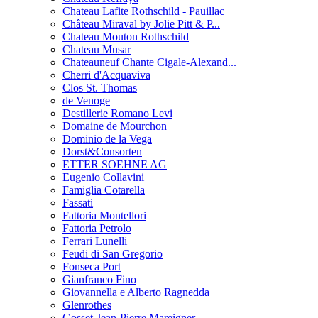
Chateau Lafite Rothschild - Pauillac
Château Miraval by Jolie Pitt & P...
Chateau Mouton Rothschild
Chateau Musar
Chateauneuf Chante Cigale-Alexand...
Cherri d'Acquaviva
Clos St. Thomas
de Venoge
Destillerie Romano Levi
Domaine de Mourchon
Dominio de la Vega
Dorst&Consorten
ETTER SOEHNE AG
Eugenio Collavini
Famiglia Cotarella
Fassati
Fattoria Montellori
Fattoria Petrolo
Ferrari Lunelli
Feudi di San Gregorio
Fonseca Port
Gianfranco Fino
Giovannella e Alberto Ragnedda
Glenrothes
Gosset-Jean-Pierre Mareigner