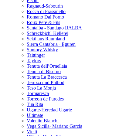
Pisoni
Ragnaud-Sabourin
Rocca di Frassinello
Romano Dal Forno
Roux Pere & Fils
Santalba - Santiago IJALBA
Schreckbichl-Kellerei
Sekthaus Raumland
Sierra Cantabria - Eguren
Suntory Whisky
Taittinger
Taylors
Tenuta dell’Ornellaia
Tenuta di Biserno
Tenuta La Braccesca
Teruzzi und Puthod
Teso La Monja
Tormaresca
Torreon de Paredes
Tua Rita
Ugarte-Heredad Ugarte
Ultimate
Valentin Bianchi
Vega Sicilla- Mariano García
Vietti