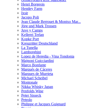
Henri Borgeois
Hentley Farm
Ixsir
Jacopo Poli
Jean Claude Berrouet & Montxo Mar...
Jörg und Mark Trossen
Juve y Camps
Kellerei Terlan
Kopke Port
Kreuzritter Deutschland
La Tunella
Lamborghini
Lopez de Heredia - Vina Tondonia
Majnoni Guicciardini
Marco Bonfante
Marqués de Cáceres
Marques de Murrieta
Michael Scheibel
Montonale
Nikka Whisky Japan
Penfolds Wine
Peter Sisseck
Petrolo
Philippe et Jacques Guignard