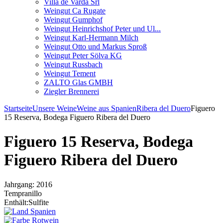
Villa de Varda Srl
Weingut Ca Rugate
Weingut Gumphof
Weingut Heinrichshof Peter und Ul...
Weingut Karl-Hermann Milch
Weingut Otto und Markus Sproß
Weingut Peter Sölva KG
Weingut Russbach
Weingut Tement
ZALTO Glas GMBH
Ziegler Brennerei
Startseite
Unsere Weine
Weine aus Spanien
Ribera del Duero
Figuero
15 Reserva, Bodega Figuero Ribera del Duero
Figuero 15 Reserva, Bodega
Figuero Ribera del Duero
Jahrgang: 2016
Tempranillo
Enthält:Sulfite