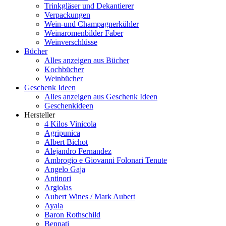
Trinkgläser und Dekantierer
Verpackungen
Wein-und Champagnerkühler
Weinaromenbilder Faber
Weinverschlüsse
Bücher
Alles anzeigen aus Bücher
Kochbücher
Weinbücher
Geschenk Ideen
Alles anzeigen aus Geschenk Ideen
Geschenkideen
Hersteller
4 Kilos Vinicola
Agripunica
Albert Bichot
Alejandro Fernandez
Ambrogio e Giovanni Folonari Tenute
Angelo Gaja
Antinori
Argiolas
Aubert Wines / Mark Aubert
Ayala
Baron Rothschild
Bennati