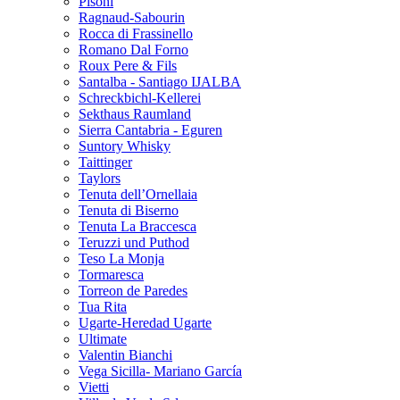
Pisoni
Ragnaud-Sabourin
Rocca di Frassinello
Romano Dal Forno
Roux Pere & Fils
Santalba - Santiago IJALBA
Schreckbichl-Kellerei
Sekthaus Raumland
Sierra Cantabria - Eguren
Suntory Whisky
Taittinger
Taylors
Tenuta dell’Ornellaia
Tenuta di Biserno
Tenuta La Braccesca
Teruzzi und Puthod
Teso La Monja
Tormaresca
Torreon de Paredes
Tua Rita
Ugarte-Heredad Ugarte
Ultimate
Valentin Bianchi
Vega Sicilla- Mariano García
Vietti