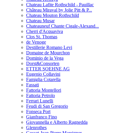
Chateau Lafite Rothschild - Pauillac
Château Miraval by Jolie Pitt & P...
Chateau Mouton Rothschild
Chateau Musar
Chateauneuf Chante Cigale-Alexand...
Cherri d'Acquaviva
Clos St. Thomas
de Venoge
Destillerie Romano Levi
Domaine de Mourchon
Dominio de la Vega
Dorst&Consorten
ETTER SOEHNE AG
Eugenio Collavini
Famiglia Cotarella
Fassati
Fattoria Montellori
Fattoria Petrolo
Ferrari Lunelli
Feudi di San Gregorio
Fonseca Port
Gianfranco Fino
Giovannella e Alberto Ragnedda
Glenrothes
Gosset-Jean-Pierre Mareigner