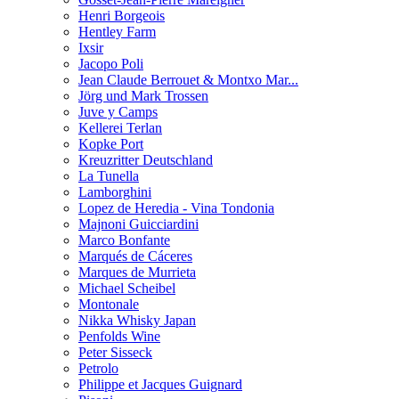
Henri Borgeois
Hentley Farm
Ixsir
Jacopo Poli
Jean Claude Berrouet & Montxo Mar...
Jörg und Mark Trossen
Juve y Camps
Kellerei Terlan
Kopke Port
Kreuzritter Deutschland
La Tunella
Lamborghini
Lopez de Heredia - Vina Tondonia
Majnoni Guicciardini
Marco Bonfante
Marqués de Cáceres
Marques de Murrieta
Michael Scheibel
Montonale
Nikka Whisky Japan
Penfolds Wine
Peter Sisseck
Petrolo
Philippe et Jacques Guignard