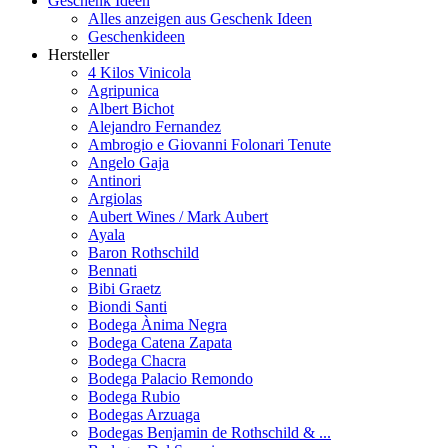
Geschenk Ideen
Alles anzeigen aus Geschenk Ideen
Geschenkideen
Hersteller
4 Kilos Vinicola
Agripunica
Albert Bichot
Alejandro Fernandez
Ambrogio e Giovanni Folonari Tenute
Angelo Gaja
Antinori
Argiolas
Aubert Wines / Mark Aubert
Ayala
Baron Rothschild
Bennati
Bibi Graetz
Biondi Santi
Bodega Ànima Negra
Bodega Catena Zapata
Bodega Chacra
Bodega Palacio Remondo
Bodega Rubio
Bodegas Arzuaga
Bodegas Benjamin de Rothschild & ...