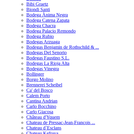
Bibi Graetz
Biondi Santi
Bodega Ànima Negra
Bodega Catena Zapata
Bodega Chacra
Bodega Palacio Remondo
Bodega Rubio
Bodegas Arzuaga
Bodegas Benjamin de Rothschild & ...
Bodegas Del Senorio
Bodegas Faustino S.L.
Bodegas La Rioja Alta
Bodegas Vinegra
Bollinger
Borgo Molino
Brennerei Scheibel
Ca' del Bosco
Calem Porto
Cantina Andrian
Carlo Bocchino
Carlo Giacosa
Château d'Yquem
Chateau de Pressac-Jean-François ...
Chateau d`Esclans
Chateau Kefraya