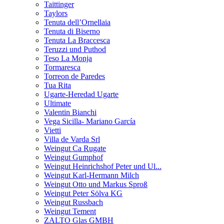
Taittinger
Taylors
Tenuta dell’Ornellaia
Tenuta di Biserno
Tenuta La Braccesca
Teruzzi und Puthod
Teso La Monja
Tormaresca
Torreon de Paredes
Tua Rita
Ugarte-Heredad Ugarte
Ultimate
Valentin Bianchi
Vega Sicilla- Mariano García
Vietti
Villa de Varda Srl
Weingut Ca Rugate
Weingut Gumphof
Weingut Heinrichshof Peter und Ul...
Weingut Karl-Hermann Milch
Weingut Otto und Markus Sproß
Weingut Peter Sölva KG
Weingut Russbach
Weingut Tement
ZALTO Glas GMBH