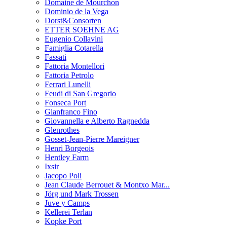
Domaine de Mourchon
Dominio de la Vega
Dorst&Consorten
ETTER SOEHNE AG
Eugenio Collavini
Famiglia Cotarella
Fassati
Fattoria Montellori
Fattoria Petrolo
Ferrari Lunelli
Feudi di San Gregorio
Fonseca Port
Gianfranco Fino
Giovannella e Alberto Ragnedda
Glenrothes
Gosset-Jean-Pierre Mareigner
Henri Borgeois
Hentley Farm
Ixsir
Jacopo Poli
Jean Claude Berrouet & Montxo Mar...
Jörg und Mark Trossen
Juve y Camps
Kellerei Terlan
Kopke Port