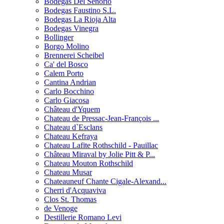
Bodegas Del Senorio
Bodegas Faustino S.L.
Bodegas La Rioja Alta
Bodegas Vinegra
Bollinger
Borgo Molino
Brennerei Scheibel
Ca' del Bosco
Calem Porto
Cantina Andrian
Carlo Bocchino
Carlo Giacosa
Château d'Yquem
Chateau de Pressac-Jean-François ...
Chateau d`Esclans
Chateau Kefraya
Chateau Lafite Rothschild - Pauillac
Château Miraval by Jolie Pitt & P...
Chateau Mouton Rothschild
Chateau Musar
Chateauneuf Chante Cigale-Alexand...
Cherri d'Acquaviva
Clos St. Thomas
de Venoge
Destillerie Romano Levi