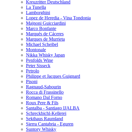
Kreuzritter Deutschland
La Tunella
Lamborghini
Lopez de Heredia - Vina Tondonia
Majnoni Guicciardini
Marco Bonfante
Marqués de Cáceres
Marques de Murrieta
Michael Scheibel
Montonale
Nikka Whisky Japan
Penfolds Wine
Peter Sisseck
Petrolo
Philippe et Jacques Guignard
Pisoni
Ragnaud-Sabourin
Rocca di Frassinello
Romano Dal Forno
Roux Pere & Fils
Santalba - Santiago IJALBA
Schreckbichl-Kellerei
Sekthaus Raumland
Sierra Cantabria - Eguren
Suntory Whisky