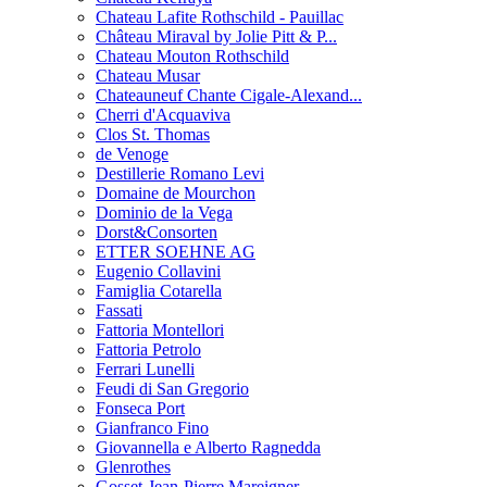
Chateau Lafite Rothschild - Pauillac
Château Miraval by Jolie Pitt & P...
Chateau Mouton Rothschild
Chateau Musar
Chateauneuf Chante Cigale-Alexand...
Cherri d'Acquaviva
Clos St. Thomas
de Venoge
Destillerie Romano Levi
Domaine de Mourchon
Dominio de la Vega
Dorst&Consorten
ETTER SOEHNE AG
Eugenio Collavini
Famiglia Cotarella
Fassati
Fattoria Montellori
Fattoria Petrolo
Ferrari Lunelli
Feudi di San Gregorio
Fonseca Port
Gianfranco Fino
Giovannella e Alberto Ragnedda
Glenrothes
Gosset-Jean-Pierre Mareigner