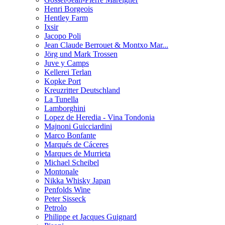
Henri Borgeois
Hentley Farm
Ixsir
Jacopo Poli
Jean Claude Berrouet & Montxo Mar...
Jörg und Mark Trossen
Juve y Camps
Kellerei Terlan
Kopke Port
Kreuzritter Deutschland
La Tunella
Lamborghini
Lopez de Heredia - Vina Tondonia
Majnoni Guicciardini
Marco Bonfante
Marqués de Cáceres
Marques de Murrieta
Michael Scheibel
Montonale
Nikka Whisky Japan
Penfolds Wine
Peter Sisseck
Petrolo
Philippe et Jacques Guignard