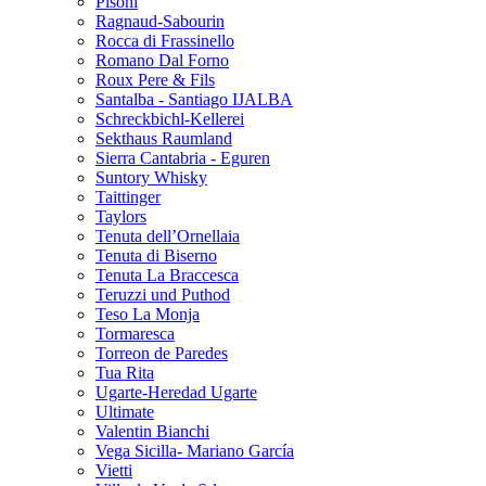
Pisoni
Ragnaud-Sabourin
Rocca di Frassinello
Romano Dal Forno
Roux Pere & Fils
Santalba - Santiago IJALBA
Schreckbichl-Kellerei
Sekthaus Raumland
Sierra Cantabria - Eguren
Suntory Whisky
Taittinger
Taylors
Tenuta dell’Ornellaia
Tenuta di Biserno
Tenuta La Braccesca
Teruzzi und Puthod
Teso La Monja
Tormaresca
Torreon de Paredes
Tua Rita
Ugarte-Heredad Ugarte
Ultimate
Valentin Bianchi
Vega Sicilla- Mariano García
Vietti