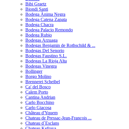
Bibi Graetz
Biondi Santi
Bodega Ànima Negra
Bodega Catena Zapata
Bodega Chacra
Bodega Palacio Remondo
Bodega Rubio
Bodegas Arzuaga
Bodegas Benjamin de Rothschild & ...
Bodegas Del Senorio
Bodegas Faustino S.L.
Bodegas La Rioja Alta
Bodegas Vinegra
Bollinger
Borgo Molino
Brennerei Scheibel
Ca' del Bosco
Calem Porto
Cantina Andrian
Carlo Bocchino
Carlo Giacosa
Château d'Yquem
Chateau de Pressac-Jean-François ...
Chateau d`Esclans
Chateau Kefraya