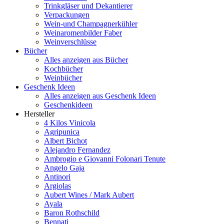
Trinkgläser und Dekantierer
Verpackungen
Wein-und Champagnerkühler
Weinaromenbilder Faber
Weinverschlüsse
Bücher
Alles anzeigen aus Bücher
Kochbücher
Weinbücher
Geschenk Ideen
Alles anzeigen aus Geschenk Ideen
Geschenkideen
Hersteller
4 Kilos Vinicola
Agripunica
Albert Bichot
Alejandro Fernandez
Ambrogio e Giovanni Folonari Tenute
Angelo Gaja
Antinori
Argiolas
Aubert Wines / Mark Aubert
Ayala
Baron Rothschild
Bennati