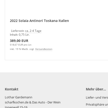
2022 Solaia Antinori Toskana Italien
Lieferzeit:
ca. 2-4 Tage
Inhalt: 0,75 Ltr.
389,00 EUR
518,67 EUR pro Ltr.
inkl. 19 % MwSt. zzgl.
Versandkosten
Kontakt
Mehr über...
Lothar Gardemann
Liefer- und Ve
scharfkochen.de
& Das Auto - Der Wein
Privatsphäre u
Innenwall 15-19