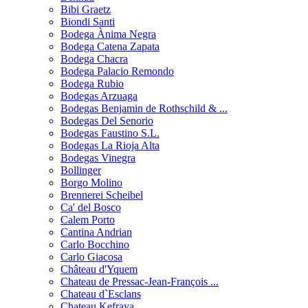
Bibi Graetz
Biondi Santi
Bodega Ànima Negra
Bodega Catena Zapata
Bodega Chacra
Bodega Palacio Remondo
Bodega Rubio
Bodegas Arzuaga
Bodegas Benjamin de Rothschild & ...
Bodegas Del Senorio
Bodegas Faustino S.L.
Bodegas La Rioja Alta
Bodegas Vinegra
Bollinger
Borgo Molino
Brennerei Scheibel
Ca' del Bosco
Calem Porto
Cantina Andrian
Carlo Bocchino
Carlo Giacosa
Château d'Yquem
Chateau de Pressac-Jean-François ...
Chateau d`Esclans
Chateau Kefraya