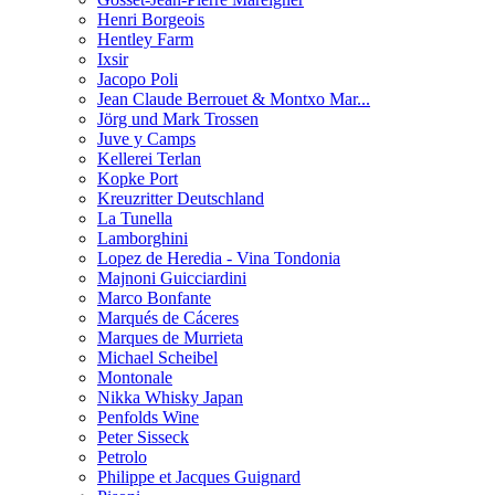
Henri Borgeois
Hentley Farm
Ixsir
Jacopo Poli
Jean Claude Berrouet & Montxo Mar...
Jörg und Mark Trossen
Juve y Camps
Kellerei Terlan
Kopke Port
Kreuzritter Deutschland
La Tunella
Lamborghini
Lopez de Heredia - Vina Tondonia
Majnoni Guicciardini
Marco Bonfante
Marqués de Cáceres
Marques de Murrieta
Michael Scheibel
Montonale
Nikka Whisky Japan
Penfolds Wine
Peter Sisseck
Petrolo
Philippe et Jacques Guignard