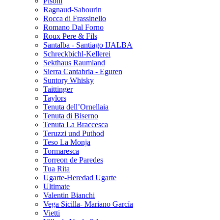
Pisoni
Ragnaud-Sabourin
Rocca di Frassinello
Romano Dal Forno
Roux Pere & Fils
Santalba - Santiago IJALBA
Schreckbichl-Kellerei
Sekthaus Raumland
Sierra Cantabria - Eguren
Suntory Whisky
Taittinger
Taylors
Tenuta dell’Ornellaia
Tenuta di Biserno
Tenuta La Braccesca
Teruzzi und Puthod
Teso La Monja
Tormaresca
Torreon de Paredes
Tua Rita
Ugarte-Heredad Ugarte
Ultimate
Valentin Bianchi
Vega Sicilla- Mariano García
Vietti