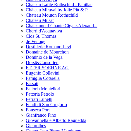
Chateau Lafite Rothschild - Pauillac
Château Miraval by Jolie Pitt & P...
Chateau Mouton Rothschild
Chateau Musar
Chateauneuf Chante Cigale-Alexand...
Cherri d'Acquaviva
Clos St. Thomas
de Venoge
Destillerie Romano Levi
Domaine de Mourchon
Dominio de la Vega
Dorst&Consorten
ETTER SOEHNE AG
Eugenio Collavini
Famiglia Cotarella
Fassati
Fattoria Montellori
Fattoria Petrolo
Ferrari Lunelli
Feudi di San Gregorio
Fonseca Port
Gianfranco Fino
Giovannella e Alberto Ragnedda
Glenrothes
Gosset-Jean-Pierre Mareigner