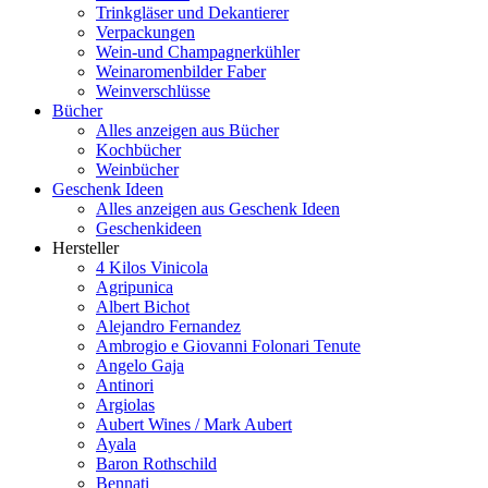
Trinkgläser und Dekantierer
Verpackungen
Wein-und Champagnerkühler
Weinaromenbilder Faber
Weinverschlüsse
Bücher
Alles anzeigen aus Bücher
Kochbücher
Weinbücher
Geschenk Ideen
Alles anzeigen aus Geschenk Ideen
Geschenkideen
Hersteller
4 Kilos Vinicola
Agripunica
Albert Bichot
Alejandro Fernandez
Ambrogio e Giovanni Folonari Tenute
Angelo Gaja
Antinori
Argiolas
Aubert Wines / Mark Aubert
Ayala
Baron Rothschild
Bennati