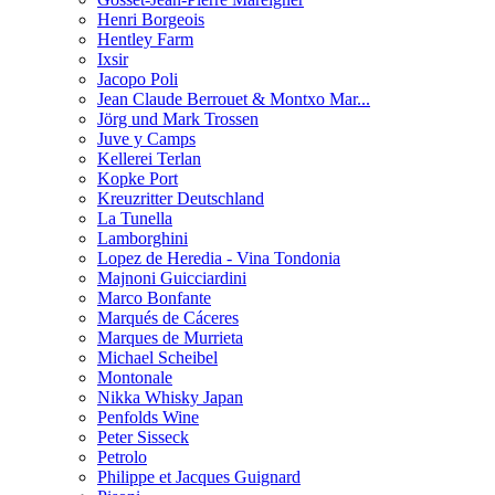
Henri Borgeois
Hentley Farm
Ixsir
Jacopo Poli
Jean Claude Berrouet & Montxo Mar...
Jörg und Mark Trossen
Juve y Camps
Kellerei Terlan
Kopke Port
Kreuzritter Deutschland
La Tunella
Lamborghini
Lopez de Heredia - Vina Tondonia
Majnoni Guicciardini
Marco Bonfante
Marqués de Cáceres
Marques de Murrieta
Michael Scheibel
Montonale
Nikka Whisky Japan
Penfolds Wine
Peter Sisseck
Petrolo
Philippe et Jacques Guignard