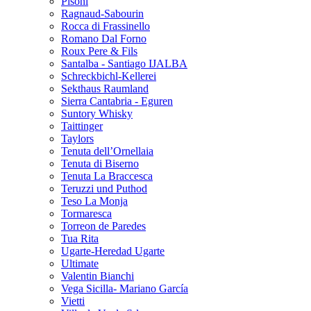
Pisoni
Ragnaud-Sabourin
Rocca di Frassinello
Romano Dal Forno
Roux Pere & Fils
Santalba - Santiago IJALBA
Schreckbichl-Kellerei
Sekthaus Raumland
Sierra Cantabria - Eguren
Suntory Whisky
Taittinger
Taylors
Tenuta dell’Ornellaia
Tenuta di Biserno
Tenuta La Braccesca
Teruzzi und Puthod
Teso La Monja
Tormaresca
Torreon de Paredes
Tua Rita
Ugarte-Heredad Ugarte
Ultimate
Valentin Bianchi
Vega Sicilla- Mariano García
Vietti