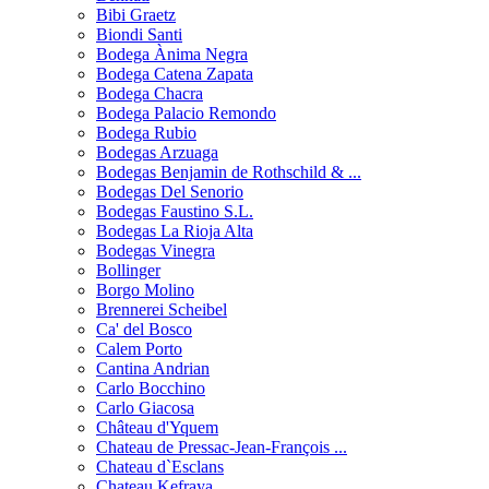
Bibi Graetz
Biondi Santi
Bodega Ànima Negra
Bodega Catena Zapata
Bodega Chacra
Bodega Palacio Remondo
Bodega Rubio
Bodegas Arzuaga
Bodegas Benjamin de Rothschild & ...
Bodegas Del Senorio
Bodegas Faustino S.L.
Bodegas La Rioja Alta
Bodegas Vinegra
Bollinger
Borgo Molino
Brennerei Scheibel
Ca' del Bosco
Calem Porto
Cantina Andrian
Carlo Bocchino
Carlo Giacosa
Château d'Yquem
Chateau de Pressac-Jean-François ...
Chateau d`Esclans
Chateau Kefraya