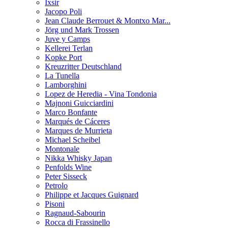
Ixsir
Jacopo Poli
Jean Claude Berrouet & Montxo Mar...
Jörg und Mark Trossen
Juve y Camps
Kellerei Terlan
Kopke Port
Kreuzritter Deutschland
La Tunella
Lamborghini
Lopez de Heredia - Vina Tondonia
Majnoni Guicciardini
Marco Bonfante
Marqués de Cáceres
Marques de Murrieta
Michael Scheibel
Montonale
Nikka Whisky Japan
Penfolds Wine
Peter Sisseck
Petrolo
Philippe et Jacques Guignard
Pisoni
Ragnaud-Sabourin
Rocca di Frassinello