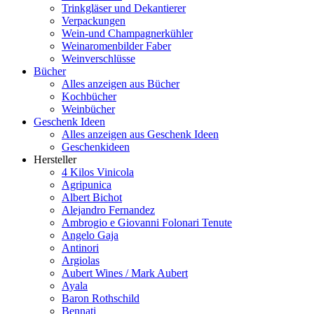
Trinkgläser und Dekantierer
Verpackungen
Wein-und Champagnerkühler
Weinaromenbilder Faber
Weinverschlüsse
Bücher
Alles anzeigen aus Bücher
Kochbücher
Weinbücher
Geschenk Ideen
Alles anzeigen aus Geschenk Ideen
Geschenkideen
Hersteller
4 Kilos Vinicola
Agripunica
Albert Bichot
Alejandro Fernandez
Ambrogio e Giovanni Folonari Tenute
Angelo Gaja
Antinori
Argiolas
Aubert Wines / Mark Aubert
Ayala
Baron Rothschild
Bennati