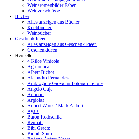
Weinaromenbilder Faber
Weinverschlüsse
Bücher
Alles anzeigen aus Bücher
Kochbücher
Weinbücher
Geschenk Ideen
Alles anzeigen aus Geschenk Ideen
Geschenkideen
Hersteller
4 Kilos Vinicola
Agripunica
Albert Bichot
Alejandro Fernandez
Ambrogio e Giovanni Folonari Tenute
Angelo Gaja
Antinori
Argiolas
Aubert Wines / Mark Aubert
Ayala
Baron Rothschild
Bennati
Bibi Graetz
Biondi Santi