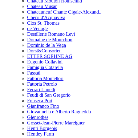
Chateau Mouton Rothschild
Chateau Musar
Chateauneuf Chante Cigale-Alexand...
Cherri d'Acquaviva
Clos St. Thomas
de Venoge
Destillerie Romano Levi
Domaine de Mourchon
Dominio de la Vega
Dorst&Consorten
ETTER SOEHNE AG
Eugenio Collavini
Famiglia Cotarella
Fassati
Fattoria Montellori
Fattoria Petrolo
Ferrari Lunelli
Feudi di San Gregorio
Fonseca Port
Gianfranco Fino
Giovannella e Alberto Ragnedda
Glenrothes
Gosset-Jean-Pierre Mareigner
Henri Borgeois
Hentley Farm