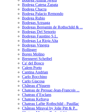
Bodega Ànima Negra
Bodega Catena Zapata
Bodega Chacra
Bodega Palacio Remondo
Bodega Rubio
Bodegas Arzuaga
Bodegas Benjamin de Rothschild & ...
Bodegas Del Senorio
Bodegas Faustino S.L.
Bodegas La Rioja Alta
Bodegas Vinegra
Bollinger
Borgo Molino
Brennerei Scheibel
Ca' del Bosco
Calem Porto
Cantina Andrian
Carlo Bocchino
Carlo Giacosa
Château d'Yquem
Chateau de Pressac-Jean-François ...
Chateau d`Esclans
Chateau Kefraya
Chateau Lafite Rothschild - Pauillac
Château Miraval by Jolie Pitt & P...