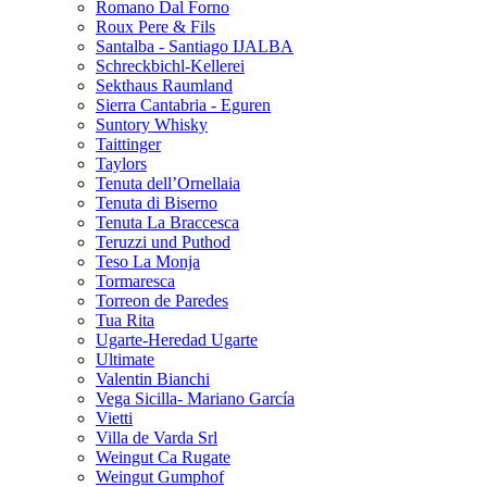
Romano Dal Forno
Roux Pere & Fils
Santalba - Santiago IJALBA
Schreckbichl-Kellerei
Sekthaus Raumland
Sierra Cantabria - Eguren
Suntory Whisky
Taittinger
Taylors
Tenuta dell’Ornellaia
Tenuta di Biserno
Tenuta La Braccesca
Teruzzi und Puthod
Teso La Monja
Tormaresca
Torreon de Paredes
Tua Rita
Ugarte-Heredad Ugarte
Ultimate
Valentin Bianchi
Vega Sicilla- Mariano García
Vietti
Villa de Varda Srl
Weingut Ca Rugate
Weingut Gumphof