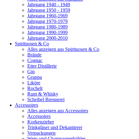
Jahrgang 1940 - 1949
Jahrgang 1950 - 1959
Jahrgang 1960-1969
Jahrgang 1970-1979
Jahrgang 1980-1989
Jahrgang 1990-1999
Jahrgang 2000-2010
Spirituosen & Co
Alles anzeigen aus Spirituosen & Co
Brände
Cognac
Etter Distillerie
Gin
Grappa
Liköre
Rochelt
Rum & Whisky
Scheibel Brennerei
Accessoires
Alles anzeigen aus Accessoires
Accessoires
Korkenzieher
Trinkgläser und Dekantierer
Verpackungen
Wein-und Champagnerkühler