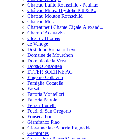
Chateau Lafite Rothschild - Pauillac
Château Miraval by Jolie Pitt & P...
Chateau Mouton Rothschild
Chateau Musar
Chateauneuf Chante Cigale-Alexand...
Cherri d'Acquaviva
Clos St. Thomas
de Venoge
Destillerie Romano Levi
Domaine de Mourchon
Dominio de la Vega
Dorst&Consorten
ETTER SOEHNE AG
Eugenio Collavini
Famiglia Cotarella
Fassati
Fattoria Montellori
Fattoria Petrolo
Ferrari Lunelli
Feudi di San Gregorio
Fonseca Port
Gianfranco Fino
Giovannella e Alberto Ragnedda
Glenrothes
Gosset-Jean-Pierre Mareigner