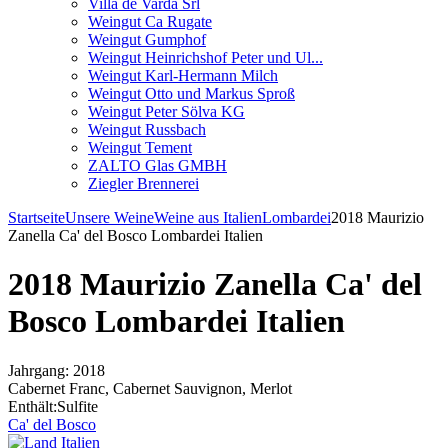
Villa de Varda Srl
Weingut Ca Rugate
Weingut Gumphof
Weingut Heinrichshof Peter und Ul...
Weingut Karl-Hermann Milch
Weingut Otto und Markus Sproß
Weingut Peter Sölva KG
Weingut Russbach
Weingut Tement
ZALTO Glas GMBH
Ziegler Brennerei
Startseite
Unsere Weine
Weine aus Italien
Lombardei
2018 Maurizio
Zanella Ca' del Bosco Lombardei Italien
2018 Maurizio Zanella Ca' del
Bosco Lombardei Italien
Jahrgang: 2018
Cabernet Franc, Cabernet Sauvignon, Merlot
Enthält:Sulfite
Ca' del Bosco