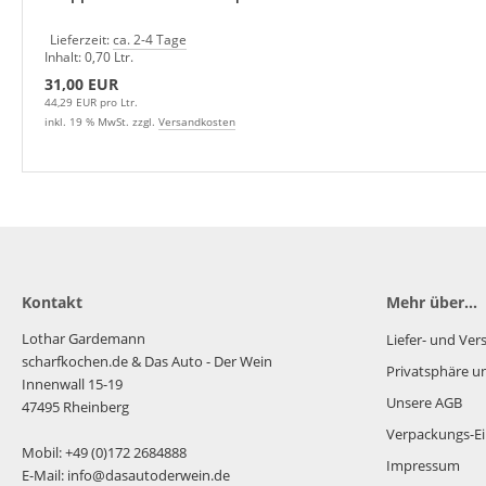
Lieferzeit:
ca. 2-4 Tage
Inhalt: 0,70 Ltr.
31,00 EUR
44,29 EUR pro Ltr.
inkl. 19 % MwSt. zzgl.
Versandkosten
Kontakt
Mehr über...
Lothar Gardemann
Liefer- und Ve
scharfkochen.de
& Das Auto - Der Wein
Privatsphäre u
Innenwall 15-19
Unsere AGB
47495 Rheinberg
Verpackungs-Ei
Mobil: +49 (0)172 2684888
Impressum
E-Mail: info@dasautoderwein.de