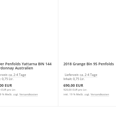
er Penfolds Yattarna BIN 144
2018 Grange Bin 95 Penfolds
donnay Australien
erzeit:
ca. 2-4 Tage
Lieferzeit:
ca. 2-4 Tage
: 0,75 Ltr.
Inhalt: 0,75 Ltr.
,00 EUR
690,00 EUR
 EUR pro Ltr.
920,00 EUR pro Ltr.
19 % MwSt. zzgl.
Versandkosten
inkl. 19 % MwSt. zzgl.
Versandkosten