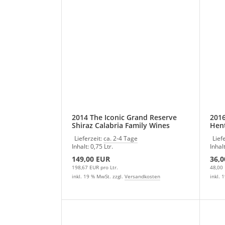
2014 The Iconic Grand Reserve
2016
Shiraz Calabria Family Wines
Hent
Australien
Lieferzeit:
ca. 2-4 Tage
Lief
Inhalt: 0,75 Ltr.
Inhalt
149,00 EUR
36,0
198,67 EUR pro Ltr.
48,00 
inkl. 19 % MwSt. zzgl.
Versandkosten
inkl. 