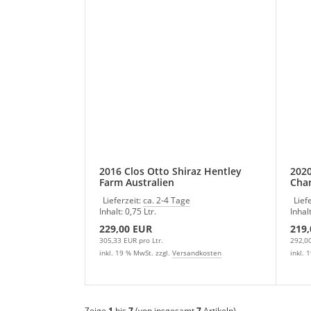
2016 Clos Otto Shiraz Hentley
2020
Farm Australien
Char
Lieferzeit:
ca. 2-4 Tage
Lief
Inhalt: 0,75 Ltr.
Inhalt
229,00 EUR
219
305,33 EUR pro Ltr.
292,00
inkl. 19 % MwSt. zzgl.
Versandkosten
inkl. 
Zeige
1
bis
7
(von insgesamt
7
Artikeln)