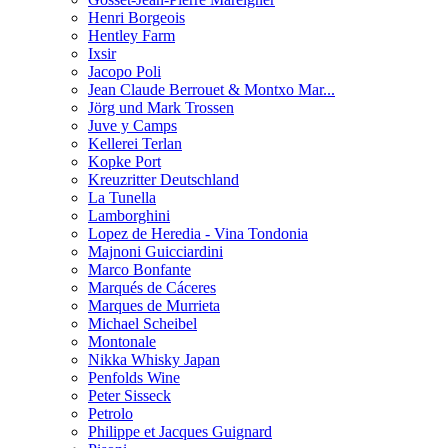
Henri Borgeois
Hentley Farm
Ixsir
Jacopo Poli
Jean Claude Berrouet & Montxo Mar...
Jörg und Mark Trossen
Juve y Camps
Kellerei Terlan
Kopke Port
Kreuzritter Deutschland
La Tunella
Lamborghini
Lopez de Heredia - Vina Tondonia
Majnoni Guicciardini
Marco Bonfante
Marqués de Cáceres
Marques de Murrieta
Michael Scheibel
Montonale
Nikka Whisky Japan
Penfolds Wine
Peter Sisseck
Petrolo
Philippe et Jacques Guignard