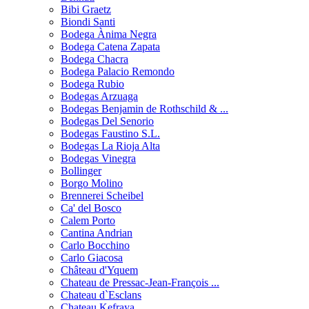
Bibi Graetz
Biondi Santi
Bodega Ànima Negra
Bodega Catena Zapata
Bodega Chacra
Bodega Palacio Remondo
Bodega Rubio
Bodegas Arzuaga
Bodegas Benjamin de Rothschild & ...
Bodegas Del Senorio
Bodegas Faustino S.L.
Bodegas La Rioja Alta
Bodegas Vinegra
Bollinger
Borgo Molino
Brennerei Scheibel
Ca' del Bosco
Calem Porto
Cantina Andrian
Carlo Bocchino
Carlo Giacosa
Château d'Yquem
Chateau de Pressac-Jean-François ...
Chateau d`Esclans
Chateau Kefraya