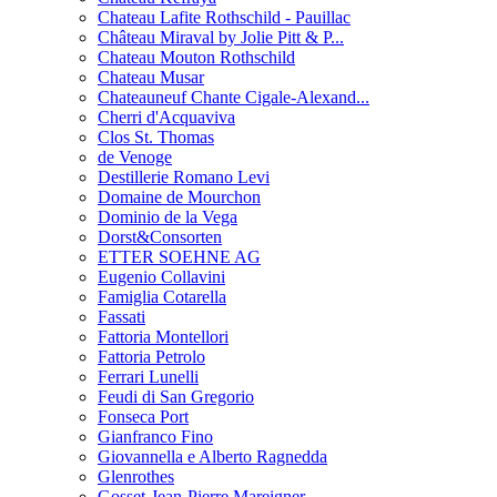
Chateau Lafite Rothschild - Pauillac
Château Miraval by Jolie Pitt & P...
Chateau Mouton Rothschild
Chateau Musar
Chateauneuf Chante Cigale-Alexand...
Cherri d'Acquaviva
Clos St. Thomas
de Venoge
Destillerie Romano Levi
Domaine de Mourchon
Dominio de la Vega
Dorst&Consorten
ETTER SOEHNE AG
Eugenio Collavini
Famiglia Cotarella
Fassati
Fattoria Montellori
Fattoria Petrolo
Ferrari Lunelli
Feudi di San Gregorio
Fonseca Port
Gianfranco Fino
Giovannella e Alberto Ragnedda
Glenrothes
Gosset-Jean-Pierre Mareigner