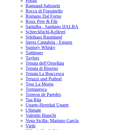
Pisoni
Ragnaud-Sabourin
Rocca di Frassinello
Romano Dal Forno
Roux Pere & Fils
Santalba - Santiago IJALBA
Schreckbichl-Kellerei
Sekthaus Raumland
Sierra Cantabria - Eguren
Suntory Whisky
Taittinger
Taylors
Tenuta dell’Ornellaia
Tenuta di Biserno
Tenuta La Braccesca
Teruzzi und Puthod
Teso La Monja
Tormaresca
Torreon de Paredes
Tua Rita
Ugarte-Heredad Ugarte
Ultimate
Valentin Bianchi
Vega Sicilla- Mariano García
Vietti