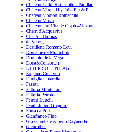
Chateau Lafite Rothschild - Pauillac
Château Miraval by Jolie Pitt & P...
Chateau Mouton Rothschild
Chateau Musar
Chateauneuf Chante Cigale-Alexand...
Cherri d'Acquaviva
Clos St. Thomas
de Venoge
Destillerie Romano Levi
Domaine de Mourchon
Dominio de la Vega
Dorst&Consorten
ETTER SOEHNE AG
Eugenio Collavini
Famiglia Cotarella
Fassati
Fattoria Montellori
Fattoria Petrolo
Ferrari Lunelli
Feudi di San Gregorio
Fonseca Port
Gianfranco Fino
Giovannella e Alberto Ragnedda
Glenrothes
Gosset-Jean-Pierre Mareigner