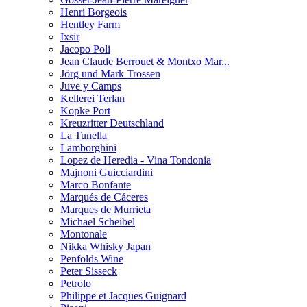
Henri Borgeois
Hentley Farm
Ixsir
Jacopo Poli
Jean Claude Berrouet & Montxo Mar...
Jörg und Mark Trossen
Juve y Camps
Kellerei Terlan
Kopke Port
Kreuzritter Deutschland
La Tunella
Lamborghini
Lopez de Heredia - Vina Tondonia
Majnoni Guicciardini
Marco Bonfante
Marqués de Cáceres
Marques de Murrieta
Michael Scheibel
Montonale
Nikka Whisky Japan
Penfolds Wine
Peter Sisseck
Petrolo
Philippe et Jacques Guignard