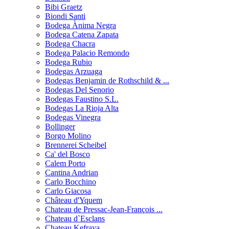
Bibi Graetz
Biondi Santi
Bodega Ànima Negra
Bodega Catena Zapata
Bodega Chacra
Bodega Palacio Remondo
Bodega Rubio
Bodegas Arzuaga
Bodegas Benjamin de Rothschild & ...
Bodegas Del Senorio
Bodegas Faustino S.L.
Bodegas La Rioja Alta
Bodegas Vinegra
Bollinger
Borgo Molino
Brennerei Scheibel
Ca' del Bosco
Calem Porto
Cantina Andrian
Carlo Bocchino
Carlo Giacosa
Château d'Yquem
Chateau de Pressac-Jean-François ...
Chateau d`Esclans
Chateau Kefraya