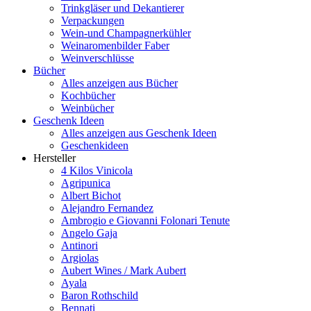
Trinkgläser und Dekantierer
Verpackungen
Wein-und Champagnerkühler
Weinaromenbilder Faber
Weinverschlüsse
Bücher
Alles anzeigen aus Bücher
Kochbücher
Weinbücher
Geschenk Ideen
Alles anzeigen aus Geschenk Ideen
Geschenkideen
Hersteller
4 Kilos Vinicola
Agripunica
Albert Bichot
Alejandro Fernandez
Ambrogio e Giovanni Folonari Tenute
Angelo Gaja
Antinori
Argiolas
Aubert Wines / Mark Aubert
Ayala
Baron Rothschild
Bennati