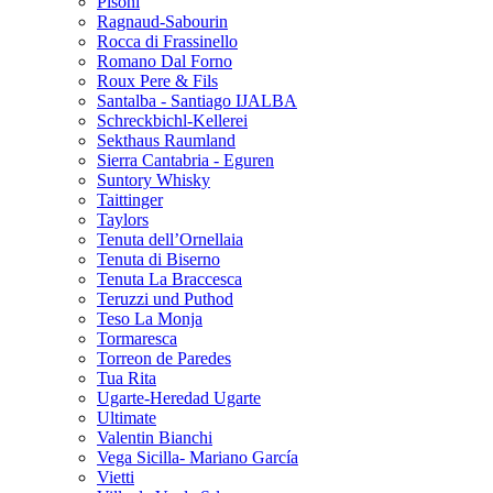
Pisoni
Ragnaud-Sabourin
Rocca di Frassinello
Romano Dal Forno
Roux Pere & Fils
Santalba - Santiago IJALBA
Schreckbichl-Kellerei
Sekthaus Raumland
Sierra Cantabria - Eguren
Suntory Whisky
Taittinger
Taylors
Tenuta dell’Ornellaia
Tenuta di Biserno
Tenuta La Braccesca
Teruzzi und Puthod
Teso La Monja
Tormaresca
Torreon de Paredes
Tua Rita
Ugarte-Heredad Ugarte
Ultimate
Valentin Bianchi
Vega Sicilla- Mariano García
Vietti