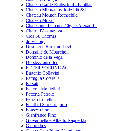
Chateau Lafite Rothschild - Pauillac
Château Miraval by Jolie Pitt & P...
Chateau Mouton Rothschild
Chateau Musar
Chateauneuf Chante Cigale-Alexand...
Cherri d'Acquaviva
Clos St. Thomas
de Venoge
Destillerie Romano Levi
Domaine de Mourchon
Dominio de la Vega
Dorst&Consorten
ETTER SOEHNE AG
Eugenio Collavini
Famiglia Cotarella
Fassati
Fattoria Montellori
Fattoria Petrolo
Ferrari Lunelli
Feudi di San Gregorio
Fonseca Port
Gianfranco Fino
Giovannella e Alberto Ragnedda
Glenrothes
Gosset-Jean-Pierre Mareigner