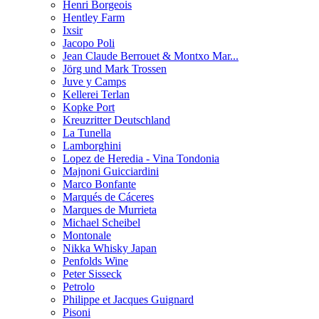
Henri Borgeois
Hentley Farm
Ixsir
Jacopo Poli
Jean Claude Berrouet & Montxo Mar...
Jörg und Mark Trossen
Juve y Camps
Kellerei Terlan
Kopke Port
Kreuzritter Deutschland
La Tunella
Lamborghini
Lopez de Heredia - Vina Tondonia
Majnoni Guicciardini
Marco Bonfante
Marqués de Cáceres
Marques de Murrieta
Michael Scheibel
Montonale
Nikka Whisky Japan
Penfolds Wine
Peter Sisseck
Petrolo
Philippe et Jacques Guignard
Pisoni