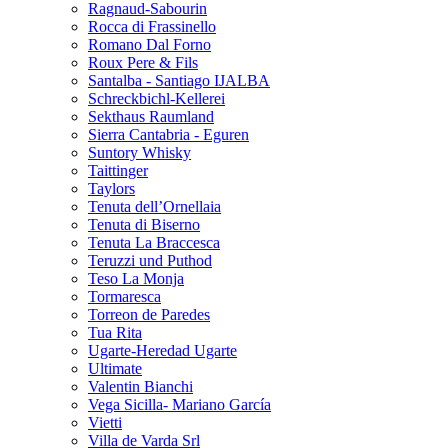
Ragnaud-Sabourin
Rocca di Frassinello
Romano Dal Forno
Roux Pere & Fils
Santalba - Santiago IJALBA
Schreckbichl-Kellerei
Sekthaus Raumland
Sierra Cantabria - Eguren
Suntory Whisky
Taittinger
Taylors
Tenuta dell’Ornellaia
Tenuta di Biserno
Tenuta La Braccesca
Teruzzi und Puthod
Teso La Monja
Tormaresca
Torreon de Paredes
Tua Rita
Ugarte-Heredad Ugarte
Ultimate
Valentin Bianchi
Vega Sicilla- Mariano García
Vietti
Villa de Varda Srl