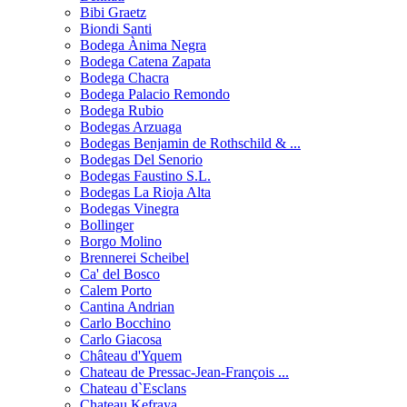
Bibi Graetz
Biondi Santi
Bodega Ànima Negra
Bodega Catena Zapata
Bodega Chacra
Bodega Palacio Remondo
Bodega Rubio
Bodegas Arzuaga
Bodegas Benjamin de Rothschild & ...
Bodegas Del Senorio
Bodegas Faustino S.L.
Bodegas La Rioja Alta
Bodegas Vinegra
Bollinger
Borgo Molino
Brennerei Scheibel
Ca' del Bosco
Calem Porto
Cantina Andrian
Carlo Bocchino
Carlo Giacosa
Château d'Yquem
Chateau de Pressac-Jean-François ...
Chateau d`Esclans
Chateau Kefraya