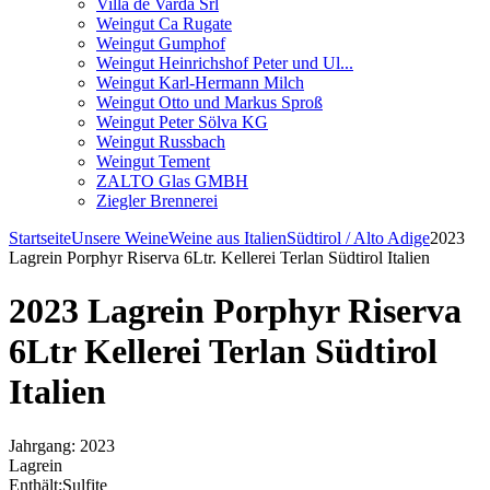
Villa de Varda Srl
Weingut Ca Rugate
Weingut Gumphof
Weingut Heinrichshof Peter und Ul...
Weingut Karl-Hermann Milch
Weingut Otto und Markus Sproß
Weingut Peter Sölva KG
Weingut Russbach
Weingut Tement
ZALTO Glas GMBH
Ziegler Brennerei
Startseite
Unsere Weine
Weine aus Italien
Südtirol / Alto Adige
2023
Lagrein Porphyr Riserva 6Ltr. Kellerei Terlan Südtirol Italien
2023 Lagrein Porphyr Riserva
6Ltr Kellerei Terlan Südtirol
Italien
Jahrgang: 2023
Lagrein
Enthält:Sulfite