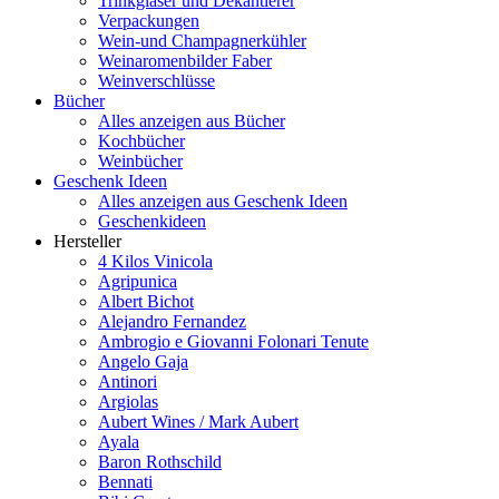
Trinkgläser und Dekantierer
Verpackungen
Wein-und Champagnerkühler
Weinaromenbilder Faber
Weinverschlüsse
Bücher
Alles anzeigen aus Bücher
Kochbücher
Weinbücher
Geschenk Ideen
Alles anzeigen aus Geschenk Ideen
Geschenkideen
Hersteller
4 Kilos Vinicola
Agripunica
Albert Bichot
Alejandro Fernandez
Ambrogio e Giovanni Folonari Tenute
Angelo Gaja
Antinori
Argiolas
Aubert Wines / Mark Aubert
Ayala
Baron Rothschild
Bennati