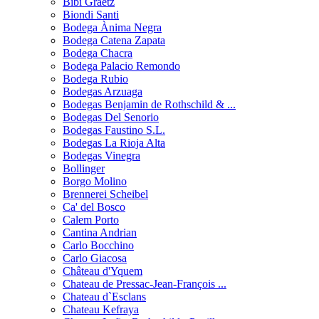
Bibi Graetz
Biondi Santi
Bodega Ànima Negra
Bodega Catena Zapata
Bodega Chacra
Bodega Palacio Remondo
Bodega Rubio
Bodegas Arzuaga
Bodegas Benjamin de Rothschild & ...
Bodegas Del Senorio
Bodegas Faustino S.L.
Bodegas La Rioja Alta
Bodegas Vinegra
Bollinger
Borgo Molino
Brennerei Scheibel
Ca' del Bosco
Calem Porto
Cantina Andrian
Carlo Bocchino
Carlo Giacosa
Château d'Yquem
Chateau de Pressac-Jean-François ...
Chateau d`Esclans
Chateau Kefraya