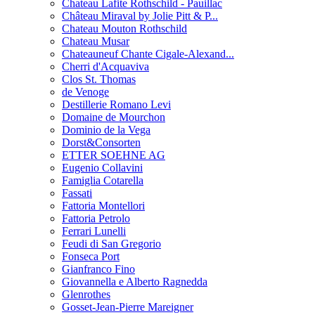
Chateau Lafite Rothschild - Pauillac
Château Miraval by Jolie Pitt & P...
Chateau Mouton Rothschild
Chateau Musar
Chateauneuf Chante Cigale-Alexand...
Cherri d'Acquaviva
Clos St. Thomas
de Venoge
Destillerie Romano Levi
Domaine de Mourchon
Dominio de la Vega
Dorst&Consorten
ETTER SOEHNE AG
Eugenio Collavini
Famiglia Cotarella
Fassati
Fattoria Montellori
Fattoria Petrolo
Ferrari Lunelli
Feudi di San Gregorio
Fonseca Port
Gianfranco Fino
Giovannella e Alberto Ragnedda
Glenrothes
Gosset-Jean-Pierre Mareigner