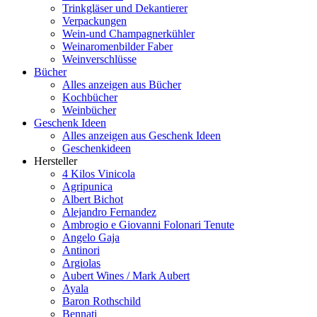
Trinkgläser und Dekantierer
Verpackungen
Wein-und Champagnerkühler
Weinaromenbilder Faber
Weinverschlüsse
Bücher
Alles anzeigen aus Bücher
Kochbücher
Weinbücher
Geschenk Ideen
Alles anzeigen aus Geschenk Ideen
Geschenkideen
Hersteller
4 Kilos Vinicola
Agripunica
Albert Bichot
Alejandro Fernandez
Ambrogio e Giovanni Folonari Tenute
Angelo Gaja
Antinori
Argiolas
Aubert Wines / Mark Aubert
Ayala
Baron Rothschild
Bennati