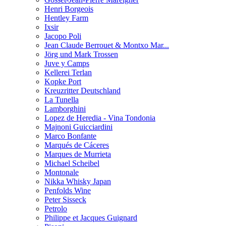
Henri Borgeois
Hentley Farm
Ixsir
Jacopo Poli
Jean Claude Berrouet & Montxo Mar...
Jörg und Mark Trossen
Juve y Camps
Kellerei Terlan
Kopke Port
Kreuzritter Deutschland
La Tunella
Lamborghini
Lopez de Heredia - Vina Tondonia
Majnoni Guicciardini
Marco Bonfante
Marqués de Cáceres
Marques de Murrieta
Michael Scheibel
Montonale
Nikka Whisky Japan
Penfolds Wine
Peter Sisseck
Petrolo
Philippe et Jacques Guignard