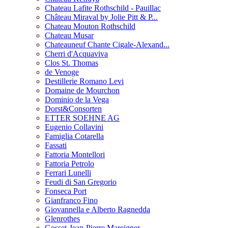
Chateau Lafite Rothschild - Pauillac
Château Miraval by Jolie Pitt & P...
Chateau Mouton Rothschild
Chateau Musar
Chateauneuf Chante Cigale-Alexand...
Cherri d'Acquaviva
Clos St. Thomas
de Venoge
Destillerie Romano Levi
Domaine de Mourchon
Dominio de la Vega
Dorst&Consorten
ETTER SOEHNE AG
Eugenio Collavini
Famiglia Cotarella
Fassati
Fattoria Montellori
Fattoria Petrolo
Ferrari Lunelli
Feudi di San Gregorio
Fonseca Port
Gianfranco Fino
Giovannella e Alberto Ragnedda
Glenrothes
Gosset-Jean-Pierre Mareigner