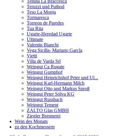
Tenuta La Braccesca
Teruzzi und Puthod
Teso La Monja
Tormaresca
Torreon de Paredes
Tua Rita
Ugarte-Heredad Ugarte
Ultimate
Valentin Bianchi
Vega Sicilla- Mariano García
Vietti
Villa de Varda Srl
Weingut Ca Rugate
Weingut Gumphof
Weingut Heinrichshof Peter und Ul...
Weingut Karl-Hermann Milch
Weingut Otto und Markus Sproß
Weingut Peter Sölva KG
Weingut Russbach
Weingut Tement
ZALTO Glas GMBH
Ziegler Brennerei
Wein des Monats
zu den Kochmessern