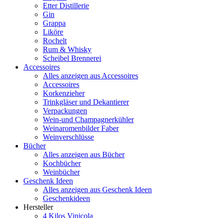
Etter Distillerie
Gin
Grappa
Liköre
Rochelt
Rum & Whisky
Scheibel Brennerei
Accessoires
Alles anzeigen aus Accessoires
Accessoires
Korkenzieher
Trinkgläser und Dekantierer
Verpackungen
Wein-und Champagnerkühler
Weinaromenbilder Faber
Weinverschlüsse
Bücher
Alles anzeigen aus Bücher
Kochbücher
Weinbücher
Geschenk Ideen
Alles anzeigen aus Geschenk Ideen
Geschenkideen
Hersteller
4 Kilos Vinicola