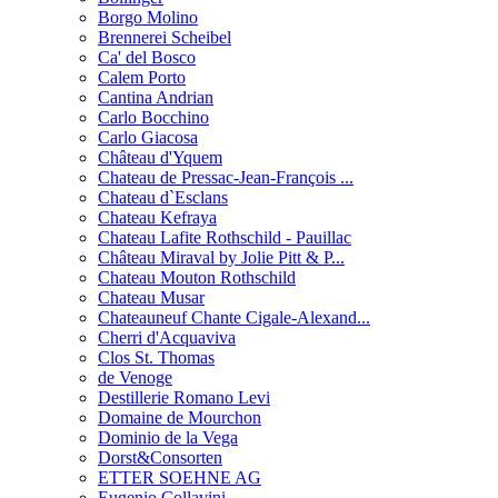
Borgo Molino
Brennerei Scheibel
Ca' del Bosco
Calem Porto
Cantina Andrian
Carlo Bocchino
Carlo Giacosa
Château d'Yquem
Chateau de Pressac-Jean-François ...
Chateau d`Esclans
Chateau Kefraya
Chateau Lafite Rothschild - Pauillac
Château Miraval by Jolie Pitt & P...
Chateau Mouton Rothschild
Chateau Musar
Chateauneuf Chante Cigale-Alexand...
Cherri d'Acquaviva
Clos St. Thomas
de Venoge
Destillerie Romano Levi
Domaine de Mourchon
Dominio de la Vega
Dorst&Consorten
ETTER SOEHNE AG
Eugenio Collavini