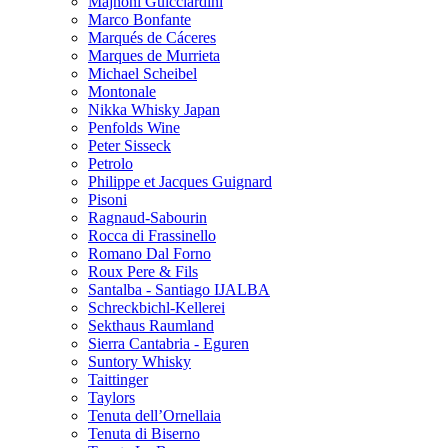
Majnoni Guicciardini
Marco Bonfante
Marqués de Cáceres
Marques de Murrieta
Michael Scheibel
Montonale
Nikka Whisky Japan
Penfolds Wine
Peter Sisseck
Petrolo
Philippe et Jacques Guignard
Pisoni
Ragnaud-Sabourin
Rocca di Frassinello
Romano Dal Forno
Roux Pere & Fils
Santalba - Santiago IJALBA
Schreckbichl-Kellerei
Sekthaus Raumland
Sierra Cantabria - Eguren
Suntory Whisky
Taittinger
Taylors
Tenuta dell’Ornellaia
Tenuta di Biserno