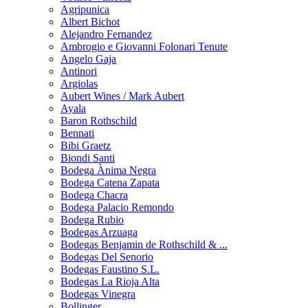
Agripunica
Albert Bichot
Alejandro Fernandez
Ambrogio e Giovanni Folonari Tenute
Angelo Gaja
Antinori
Argiolas
Aubert Wines / Mark Aubert
Ayala
Baron Rothschild
Bennati
Bibi Graetz
Biondi Santi
Bodega Ànima Negra
Bodega Catena Zapata
Bodega Chacra
Bodega Palacio Remondo
Bodega Rubio
Bodegas Arzuaga
Bodegas Benjamin de Rothschild & ...
Bodegas Del Senorio
Bodegas Faustino S.L.
Bodegas La Rioja Alta
Bodegas Vinegra
Bollinger