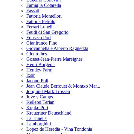
Famiglia Cotarella
Fassati
Fattoria Montellori
Fattoria Petrolo
Ferrari Lunelli
Feudi di San Gregorio
Fonseca Port
Gianfranco Fino
Giovannella e Alberto Ragnedda
Glenrothes
Gosset-Jean-Pierre Mareigner
Henri Borgeois
Hentley Farm
Ixsir
Jacopo Poli
Jean Claude Berrouet & Montxo Mar...
Jörg und Mark Trossen
Juve y Camps
Kellerei Terlan
Kopke Port
Kreuzritter Deutschland
La Tunella
Lamborghini
Lopez de Heredia - Vina Tondonia