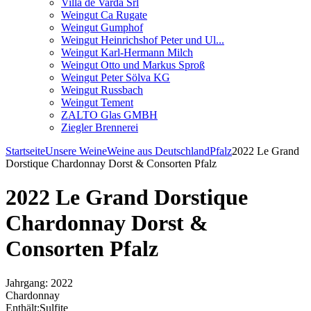
Villa de Varda Srl
Weingut Ca Rugate
Weingut Gumphof
Weingut Heinrichshof Peter und Ul...
Weingut Karl-Hermann Milch
Weingut Otto und Markus Sproß
Weingut Peter Sölva KG
Weingut Russbach
Weingut Tement
ZALTO Glas GMBH
Ziegler Brennerei
Startseite
Unsere Weine
Weine aus Deutschland
Pfalz
2022 Le Grand
Dorstique Chardonnay Dorst & Consorten Pfalz
2022 Le Grand Dorstique
Chardonnay Dorst &
Consorten Pfalz
Jahrgang: 2022
Chardonnay
Enthält:Sulfite