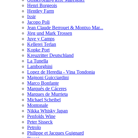
Henri Borgeois
Hentley Farm
Ixsir
Jacopo Poli
Jean Claude Berrouet & Montxo Mar...
Jörg und Mark Trossen
Juve y Camps
Kellerei Terlan
Kopke Port
Kreuzritter Deutschland
La Tunella
Lamborghini
Lopez de Heredia - Vina Tondonia
Majnoni Guicciardini
Marco Bonfante
Marqués de Cáceres
Marques de Murrieta
Michael Scheibel
Montonale
Nikka Whisky Japan
Penfolds Wine
Peter Sisseck
Petrolo
Philippe et Jacques Guignard