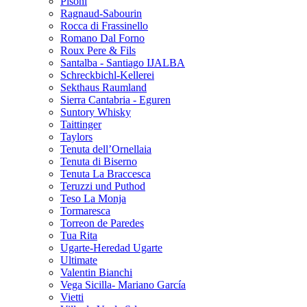
Pisoni
Ragnaud-Sabourin
Rocca di Frassinello
Romano Dal Forno
Roux Pere & Fils
Santalba - Santiago IJALBA
Schreckbichl-Kellerei
Sekthaus Raumland
Sierra Cantabria - Eguren
Suntory Whisky
Taittinger
Taylors
Tenuta dell’Ornellaia
Tenuta di Biserno
Tenuta La Braccesca
Teruzzi und Puthod
Teso La Monja
Tormaresca
Torreon de Paredes
Tua Rita
Ugarte-Heredad Ugarte
Ultimate
Valentin Bianchi
Vega Sicilla- Mariano García
Vietti