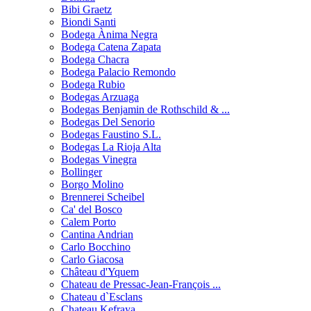
Bibi Graetz
Biondi Santi
Bodega Ànima Negra
Bodega Catena Zapata
Bodega Chacra
Bodega Palacio Remondo
Bodega Rubio
Bodegas Arzuaga
Bodegas Benjamin de Rothschild & ...
Bodegas Del Senorio
Bodegas Faustino S.L.
Bodegas La Rioja Alta
Bodegas Vinegra
Bollinger
Borgo Molino
Brennerei Scheibel
Ca' del Bosco
Calem Porto
Cantina Andrian
Carlo Bocchino
Carlo Giacosa
Château d'Yquem
Chateau de Pressac-Jean-François ...
Chateau d`Esclans
Chateau Kefraya