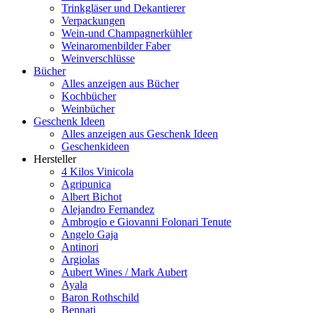
Trinkgläser und Dekantierer
Verpackungen
Wein-und Champagnerkühler
Weinaromenbilder Faber
Weinverschlüsse
Bücher
Alles anzeigen aus Bücher
Kochbücher
Weinbücher
Geschenk Ideen
Alles anzeigen aus Geschenk Ideen
Geschenkideen
Hersteller
4 Kilos Vinicola
Agripunica
Albert Bichot
Alejandro Fernandez
Ambrogio e Giovanni Folonari Tenute
Angelo Gaja
Antinori
Argiolas
Aubert Wines / Mark Aubert
Ayala
Baron Rothschild
Bennati