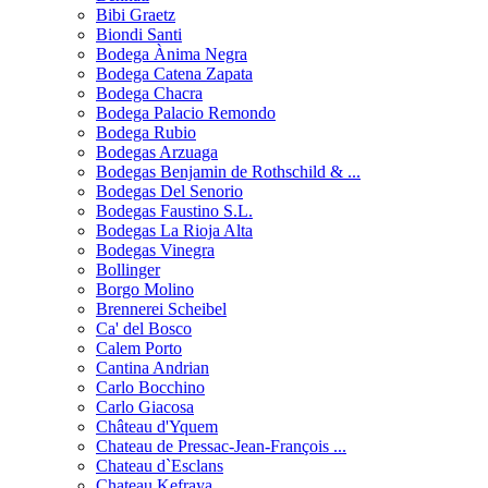
Bibi Graetz
Biondi Santi
Bodega Ànima Negra
Bodega Catena Zapata
Bodega Chacra
Bodega Palacio Remondo
Bodega Rubio
Bodegas Arzuaga
Bodegas Benjamin de Rothschild & ...
Bodegas Del Senorio
Bodegas Faustino S.L.
Bodegas La Rioja Alta
Bodegas Vinegra
Bollinger
Borgo Molino
Brennerei Scheibel
Ca' del Bosco
Calem Porto
Cantina Andrian
Carlo Bocchino
Carlo Giacosa
Château d'Yquem
Chateau de Pressac-Jean-François ...
Chateau d`Esclans
Chateau Kefraya