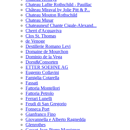
Chateau Lafite Rothschild - Pauillac
Château Miraval by Jolie Pitt & P...
Chateau Mouton Rothschild
Chateau Musar
Chateauneuf Chante Cigale-Alexand...
Cherri d'Acquaviva
Clos St. Thomas
de Venoge
Destillerie Romano Levi
Domaine de Mourchon
Dominio de la Vega
Dorst&Consorten
ETTER SOEHNE AG
Eugenio Collavini
Famiglia Cotarella
Fassati
Fattoria Montellori
Fattoria Petrolo
Ferrari Lunelli
Feudi di San Gregorio
Fonseca Port
Gianfranco Fino
Giovannella e Alberto Ragnedda
Glenrothes
Gosset-Jean-Pierre Mareigner