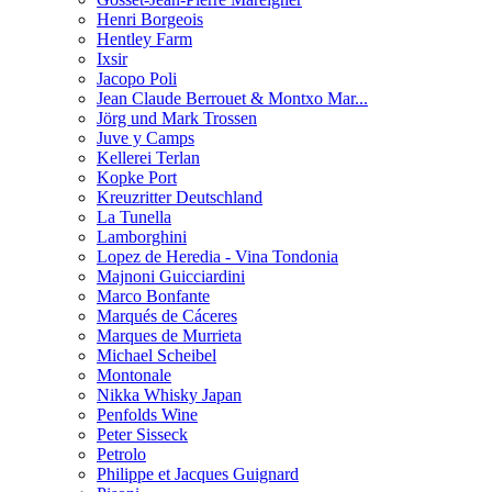
Henri Borgeois
Hentley Farm
Ixsir
Jacopo Poli
Jean Claude Berrouet & Montxo Mar...
Jörg und Mark Trossen
Juve y Camps
Kellerei Terlan
Kopke Port
Kreuzritter Deutschland
La Tunella
Lamborghini
Lopez de Heredia - Vina Tondonia
Majnoni Guicciardini
Marco Bonfante
Marqués de Cáceres
Marques de Murrieta
Michael Scheibel
Montonale
Nikka Whisky Japan
Penfolds Wine
Peter Sisseck
Petrolo
Philippe et Jacques Guignard