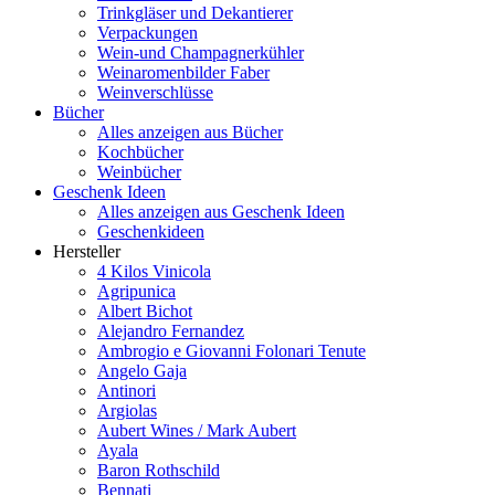
Trinkgläser und Dekantierer
Verpackungen
Wein-und Champagnerkühler
Weinaromenbilder Faber
Weinverschlüsse
Bücher
Alles anzeigen aus Bücher
Kochbücher
Weinbücher
Geschenk Ideen
Alles anzeigen aus Geschenk Ideen
Geschenkideen
Hersteller
4 Kilos Vinicola
Agripunica
Albert Bichot
Alejandro Fernandez
Ambrogio e Giovanni Folonari Tenute
Angelo Gaja
Antinori
Argiolas
Aubert Wines / Mark Aubert
Ayala
Baron Rothschild
Bennati