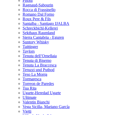
Pisoni
Ragnaud-Sabourin
Rocca di Frassinello
Romano Dal Forno
Roux Pere & Fils
Santalba - Santiago IJALBA
Schreckbichl-Kellerei
Sekthaus Raumland
Sierra Cantabria - Eguren
Suntory Whisky
Taittinger
Taylors
Tenuta dell’Ornellaia
Tenuta di Biserno
Tenuta La Braccesca
Teruzzi und Puthod
Teso La Monja
Tormaresca
Torreon de Paredes
Tua Rita
Ugarte-Heredad Ugarte
Ultimate
Valentin Bianchi
Vega Sicilla- Mariano García
Vietti