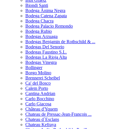
Bibi Graetz
Biondi Santi
Bodega Ànima Negra
Bodega Catena Zapata
Bodega Chacra
Bodega Palacio Remondo
Bodega Rubio
Bodegas Arzuaga
Bodegas Benjamin de Rothschild & ...
Bodegas Del Senorio
Bodegas Faustino S.L.
Bodegas La Rioja Alta
Bodegas Vinegra
Bollinger
Borgo Molino
Brennerei Scheibel
Ca' del Bosco
Calem Porto
Cantina Andrian
Carlo Bocchino
Carlo Giacosa
Château d'Yquem
Chateau de Pressac-Jean-François ...
Chateau d`Esclans
Chateau Kefraya