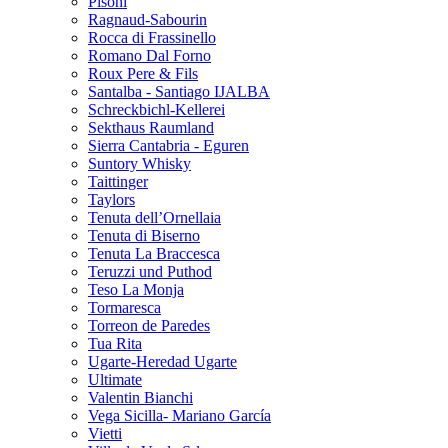
Pisoni
Ragnaud-Sabourin
Rocca di Frassinello
Romano Dal Forno
Roux Pere & Fils
Santalba - Santiago IJALBA
Schreckbichl-Kellerei
Sekthaus Raumland
Sierra Cantabria - Eguren
Suntory Whisky
Taittinger
Taylors
Tenuta dell’Ornellaia
Tenuta di Biserno
Tenuta La Braccesca
Teruzzi und Puthod
Teso La Monja
Tormaresca
Torreon de Paredes
Tua Rita
Ugarte-Heredad Ugarte
Ultimate
Valentin Bianchi
Vega Sicilla- Mariano García
Vietti