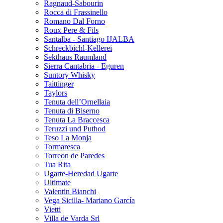
Ragnaud-Sabourin
Rocca di Frassinello
Romano Dal Forno
Roux Pere & Fils
Santalba - Santiago IJALBA
Schreckbichl-Kellerei
Sekthaus Raumland
Sierra Cantabria - Eguren
Suntory Whisky
Taittinger
Taylors
Tenuta dell’Ornellaia
Tenuta di Biserno
Tenuta La Braccesca
Teruzzi und Puthod
Teso La Monja
Tormaresca
Torreon de Paredes
Tua Rita
Ugarte-Heredad Ugarte
Ultimate
Valentin Bianchi
Vega Sicilla- Mariano García
Vietti
Villa de Varda Srl