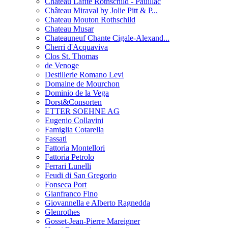
Chateau Lafite Rothschild - Pauillac
Château Miraval by Jolie Pitt & P...
Chateau Mouton Rothschild
Chateau Musar
Chateauneuf Chante Cigale-Alexand...
Cherri d'Acquaviva
Clos St. Thomas
de Venoge
Destillerie Romano Levi
Domaine de Mourchon
Dominio de la Vega
Dorst&Consorten
ETTER SOEHNE AG
Eugenio Collavini
Famiglia Cotarella
Fassati
Fattoria Montellori
Fattoria Petrolo
Ferrari Lunelli
Feudi di San Gregorio
Fonseca Port
Gianfranco Fino
Giovannella e Alberto Ragnedda
Glenrothes
Gosset-Jean-Pierre Mareigner