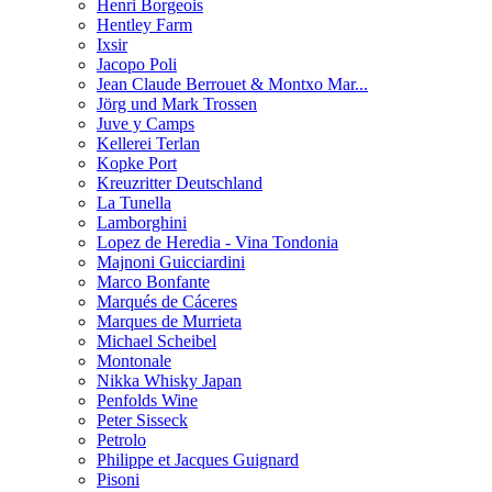
Henri Borgeois
Hentley Farm
Ixsir
Jacopo Poli
Jean Claude Berrouet & Montxo Mar...
Jörg und Mark Trossen
Juve y Camps
Kellerei Terlan
Kopke Port
Kreuzritter Deutschland
La Tunella
Lamborghini
Lopez de Heredia - Vina Tondonia
Majnoni Guicciardini
Marco Bonfante
Marqués de Cáceres
Marques de Murrieta
Michael Scheibel
Montonale
Nikka Whisky Japan
Penfolds Wine
Peter Sisseck
Petrolo
Philippe et Jacques Guignard
Pisoni