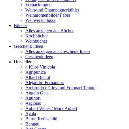
Verpackungen
Wein-und Champagnerkühler
Weinaromenbilder Faber
Weinverschlüsse
Bücher
Alles anzeigen aus Bücher
Kochbücher
Weinbücher
Geschenk Ideen
Alles anzeigen aus Geschenk Ideen
Geschenkideen
Hersteller
4 Kilos Vinicola
Agripunica
Albert Bichot
Alejandro Fernandez
Ambrogio e Giovanni Folonari Tenute
Angelo Gaja
Antinori
Argiolas
Aubert Wines / Mark Aubert
Ayala
Baron Rothschild
Bennati