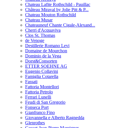
Chateau Lafite Rothschild - Pauillac
Château Miraval by Jolie Pitt & P...
Chateau Mouton Rothschild
Chateau Musar
Chateauneuf Chante Cigale-Alexand...
Cherri d'Acquaviva
Clos St. Thomas
de Venoge
Destillerie Romano Levi
Domaine de Mourchon
Dominio de la Vega
Dorst&Consorten
ETTER SOEHNE AG
Eugenio Collavini
Famiglia Cotarella
Fassati
Fattoria Montellori
Fattoria Petrolo
Ferrari Lunelli
Feudi di San Gregorio
Fonseca Port
Gianfranco Fino
Giovannella e Alberto Ragnedda
Glenrothes
Gosset-Jean-Pierre Mareigner