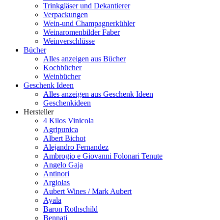
Trinkgläser und Dekantierer
Verpackungen
Wein-und Champagnerkühler
Weinaromenbilder Faber
Weinverschlüsse
Bücher
Alles anzeigen aus Bücher
Kochbücher
Weinbücher
Geschenk Ideen
Alles anzeigen aus Geschenk Ideen
Geschenkideen
Hersteller
4 Kilos Vinicola
Agripunica
Albert Bichot
Alejandro Fernandez
Ambrogio e Giovanni Folonari Tenute
Angelo Gaja
Antinori
Argiolas
Aubert Wines / Mark Aubert
Ayala
Baron Rothschild
Bennati