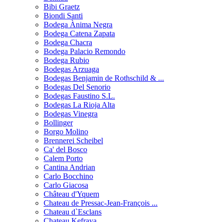
Bibi Graetz
Biondi Santi
Bodega Ànima Negra
Bodega Catena Zapata
Bodega Chacra
Bodega Palacio Remondo
Bodega Rubio
Bodegas Arzuaga
Bodegas Benjamin de Rothschild & ...
Bodegas Del Senorio
Bodegas Faustino S.L.
Bodegas La Rioja Alta
Bodegas Vinegra
Bollinger
Borgo Molino
Brennerei Scheibel
Ca' del Bosco
Calem Porto
Cantina Andrian
Carlo Bocchino
Carlo Giacosa
Château d'Yquem
Chateau de Pressac-Jean-François ...
Chateau d`Esclans
Chateau Kefraya