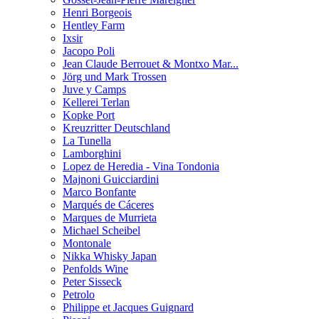
Henri Borgeois
Hentley Farm
Ixsir
Jacopo Poli
Jean Claude Berrouet & Montxo Mar...
Jörg und Mark Trossen
Juve y Camps
Kellerei Terlan
Kopke Port
Kreuzritter Deutschland
La Tunella
Lamborghini
Lopez de Heredia - Vina Tondonia
Majnoni Guicciardini
Marco Bonfante
Marqués de Cáceres
Marques de Murrieta
Michael Scheibel
Montonale
Nikka Whisky Japan
Penfolds Wine
Peter Sisseck
Petrolo
Philippe et Jacques Guignard