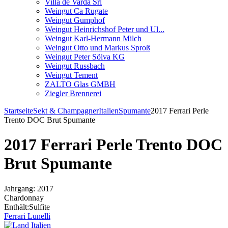
Villa de Varda Srl
Weingut Ca Rugate
Weingut Gumphof
Weingut Heinrichshof Peter und Ul...
Weingut Karl-Hermann Milch
Weingut Otto und Markus Sproß
Weingut Peter Sölva KG
Weingut Russbach
Weingut Tement
ZALTO Glas GMBH
Ziegler Brennerei
Startseite
Sekt & Champagner
Italien
Spumante
2017 Ferrari Perle
Trento DOC Brut Spumante
2017 Ferrari Perle Trento DOC
Brut Spumante
Jahrgang: 2017
Chardonnay
Enthält:Sulfite
Ferrari Lunelli