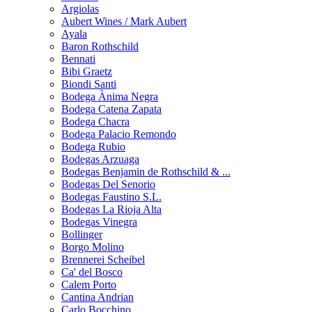
Argiolas
Aubert Wines / Mark Aubert
Ayala
Baron Rothschild
Bennati
Bibi Graetz
Biondi Santi
Bodega Ànima Negra
Bodega Catena Zapata
Bodega Chacra
Bodega Palacio Remondo
Bodega Rubio
Bodegas Arzuaga
Bodegas Benjamin de Rothschild & ...
Bodegas Del Senorio
Bodegas Faustino S.L.
Bodegas La Rioja Alta
Bodegas Vinegra
Bollinger
Borgo Molino
Brennerei Scheibel
Ca' del Bosco
Calem Porto
Cantina Andrian
Carlo Bocchino