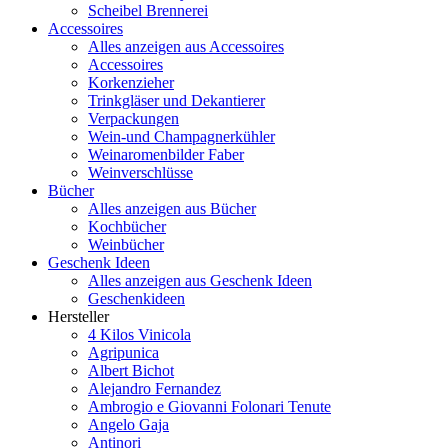
Scheibel Brennerei
Accessoires
Alles anzeigen aus Accessoires
Accessoires
Korkenzieher
Trinkgläser und Dekantierer
Verpackungen
Wein-und Champagnerkühler
Weinaromenbilder Faber
Weinverschlüsse
Bücher
Alles anzeigen aus Bücher
Kochbücher
Weinbücher
Geschenk Ideen
Alles anzeigen aus Geschenk Ideen
Geschenkideen
Hersteller
4 Kilos Vinicola
Agripunica
Albert Bichot
Alejandro Fernandez
Ambrogio e Giovanni Folonari Tenute
Angelo Gaja
Antinori