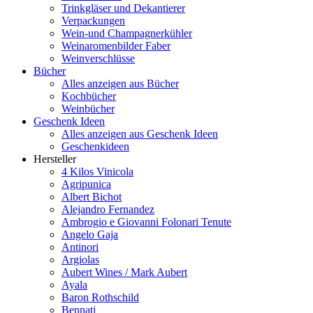
Trinkgläser und Dekantierer
Verpackungen
Wein-und Champagnerkühler
Weinaromenbilder Faber
Weinverschlüsse
Bücher
Alles anzeigen aus Bücher
Kochbücher
Weinbücher
Geschenk Ideen
Alles anzeigen aus Geschenk Ideen
Geschenkideen
Hersteller
4 Kilos Vinicola
Agripunica
Albert Bichot
Alejandro Fernandez
Ambrogio e Giovanni Folonari Tenute
Angelo Gaja
Antinori
Argiolas
Aubert Wines / Mark Aubert
Ayala
Baron Rothschild
Bennati