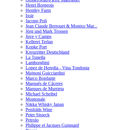
Henri Borgeois
Hentley Farm
Ixsir
Jacopo Poli
Jean Claude Berrouet & Montxo Mar...
Jörg und Mark Trossen
Juve y Camps
Kellerei Terlan
Kopke Port
Kreuzritter Deutschland
La Tunella
Lamborghini
Lopez de Heredia - Vina Tondonia
Majnoni Guicciardini
Marco Bonfante
Marqués de Cáceres
Marques de Murrieta
Michael Scheibel
Montonale
Nikka Whisky Japan
Penfolds Wine
Peter Sisseck
Petrolo
Philippe et Jacques Guignard