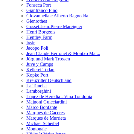
Fonseca Port
Gianfranco Fino
Giovannella e Alberto Ragnedda
Glenrothes
Gosset-Jean-Pierre Mareigner
Henri Borgeois
Hentley Farm
Ixsir
Jacopo Poli
Jean Claude Berrouet & Montxo Mar...
Jörg und Mark Trossen
Juve y Camps
Kellerei Terlan
Kopke Port
Kreuzritter Deutschland
La Tunella
Lamborghini
Lopez de Heredia - Vina Tondonia
Majnoni Guicciardini
Marco Bonfante
Marqués de Cáceres
Marques de Murrieta
Michael Scheibel
Montonale