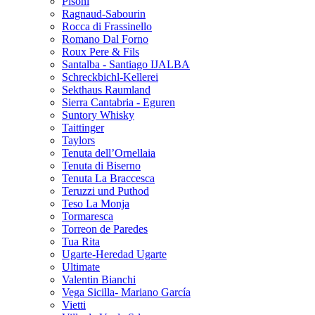
Pisoni
Ragnaud-Sabourin
Rocca di Frassinello
Romano Dal Forno
Roux Pere & Fils
Santalba - Santiago IJALBA
Schreckbichl-Kellerei
Sekthaus Raumland
Sierra Cantabria - Eguren
Suntory Whisky
Taittinger
Taylors
Tenuta dell’Ornellaia
Tenuta di Biserno
Tenuta La Braccesca
Teruzzi und Puthod
Teso La Monja
Tormaresca
Torreon de Paredes
Tua Rita
Ugarte-Heredad Ugarte
Ultimate
Valentin Bianchi
Vega Sicilla- Mariano García
Vietti