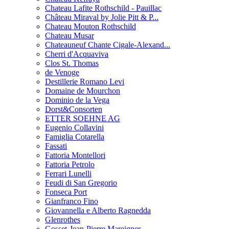
Chateau Lafite Rothschild - Pauillac
Château Miraval by Jolie Pitt & P...
Chateau Mouton Rothschild
Chateau Musar
Chateauneuf Chante Cigale-Alexand...
Cherri d'Acquaviva
Clos St. Thomas
de Venoge
Destillerie Romano Levi
Domaine de Mourchon
Dominio de la Vega
Dorst&Consorten
ETTER SOEHNE AG
Eugenio Collavini
Famiglia Cotarella
Fassati
Fattoria Montellori
Fattoria Petrolo
Ferrari Lunelli
Feudi di San Gregorio
Fonseca Port
Gianfranco Fino
Giovannella e Alberto Ragnedda
Glenrothes
Gosset-Jean-Pierre Mareigner