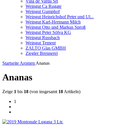
Villa de Varda Srl
Weingut Ca Rugate
Weingut Gumphof
Weingut Heinrichshof Peter und Ul...
Weingut Karl-Hermann Milch
Weingut Otto und Markus Sproß
Weingut Peter Sölva KG
Weingut Russbach
Weingut Tement
ZALTO Glas GMBH
Ziegler Brennerei
Startseite
Aromen
Ananas
Ananas
Zeige
1
bis
18
(von insgesamt
18
Artikeln)
1