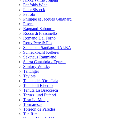
Nikka Whisky Japan
Penfolds Wine
Peter Sisseck
Petrolo
Philippe et Jacques Guignard
Pisoni
Ragnaud-Sabourin
Rocca di Frassinello
Romano Dal Forno
Roux Pere & Fils
Santalba - Santiago IJALBA
Schreckbichl-Kellerei
Sekthaus Raumland
Sierra Cantabria - Eguren
Suntory Whisky
Taittinger
Taylors
Tenuta dell’Ornellaia
Tenuta di Biserno
Tenuta La Braccesca
Teruzzi und Puthod
Teso La Monja
Tormaresca
Torreon de Paredes
Tua Rita