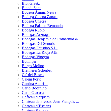
Bibi Graetz
Biondi Santi
Bodega Ànima Negra
Bodega Catena Zapata
Bodega Chacra
Bodega Palacio Remondo
Bodega Rubio
Bodegas Arzuaga
Bodegas Benjamin de Rothschild & ...
Bodegas Del Senorio
Bodegas Faustino S.L.
Bodegas La Rioja Alta
Bodegas Vinegra
Bollinger
Borgo Molino
Brennerei Scheibel
Ca' del Bosco
Calem Porto
Cantina Andrian
Carlo Bocchino
Carlo Giacosa
Château d'Yquem
Chateau de Pressac-Jean-François ...
Chateau d`Esclans
Chateau Kefraya