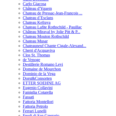
Carlo Giacosa
Château d'Yquem
Chateau de Pressac-Jean-François ...
Chateau d`Esclans
Chateau Kefraya
Chateau Lafite Rothschild - Pauillac
Château Miraval by Jolie Pitt & P...
Chateau Mouton Rothschild
Chateau Musar
Chateauneuf Chante Cigale-Alexand...
Cherri d'Acquaviva
Clos St. Thomas
de Venoge
Destillerie Romano Levi
Domaine de Mourchon
Dominio de la Vega
Dorst&Consorten
ETTER SOEHNE AG
Eugenio Collavini
Famiglia Cotarella
Fassati
Fattoria Montellori
Fattoria Petrolo
Ferrari Lunelli
Feudi di San Gregorio