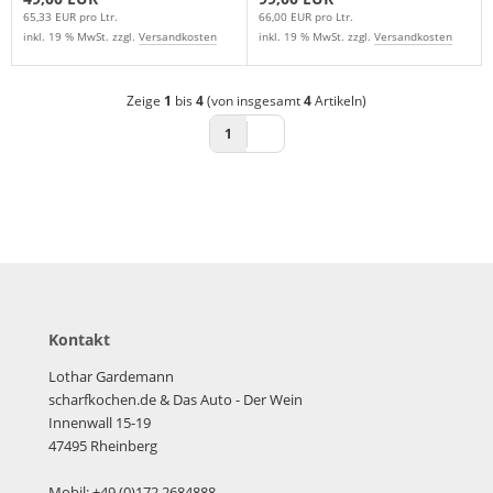
65,33 EUR pro Ltr.
66,00 EUR pro Ltr.
inkl. 19 % MwSt. zzgl.
Versandkosten
inkl. 19 % MwSt. zzgl.
Versandkosten
Zeige
1
bis
4
(von insgesamt
4
Artikeln)
1
Kontakt
Lothar Gardemann
scharfkochen.de
& Das Auto - Der Wein
Innenwall 15-19
47495 Rheinberg
Mobil: +49 (0)172 2684888