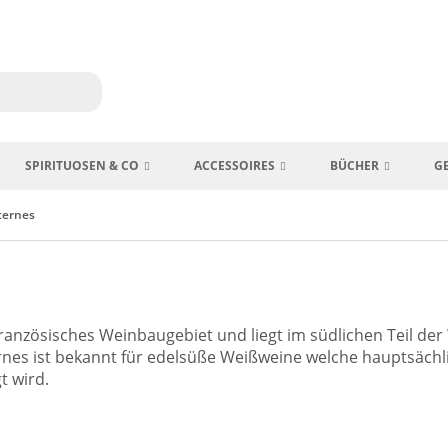
SPIRITUOSEN & CO
ACCESSOIRES
BÜCHER
G
ternes
 französisches Weinbaugebiet und liegt im südlichen Teil 
rnes ist bekannt für edelsüße Weißweine welche hauptsächl
t wird.