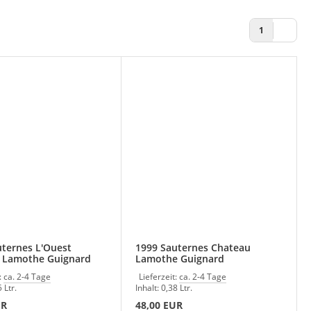
1
uternes L'Ouest
1999 Sauternes Chateau
 Lamothe Guignard
Lamothe Guignard
:
ca. 2-4 Tage
Lieferzeit:
ca. 2-4 Tage
 Ltr.
Inhalt: 0,38 Ltr.
UR
48,00 EUR