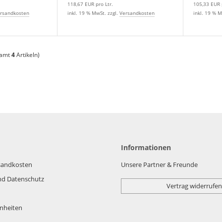
118,67 EUR pro Ltr.
105,33 EUR p
rsandkosten
inkl. 19 % MwSt. zzgl.
Versandkosten
inkl. 19 % M
samt
4
Artikeln)
Informationen
rsandkosten
Unsere Partner & Freunde
nd Datenschutz
Vertrag widerrufen
nheiten