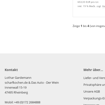
653,33 EUR pro Ltr.
inkl. 19 % MwSt. zzgl.
Ve
Zeige
1
bis
4
(von insge
Kontakt
Mehr über...
Lothar Gardemann
Liefer- und Ve
scharfkochen.de
& Das Auto - Der Wein
Privatsphäre u
Innenwall 15-19
Unsere AGB
47495 Rheinberg
Verpackungs-Ei
Mobil: +49 (0)172 2684888