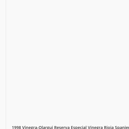
1998 Vinegra-Olargui Reserva Especial Vinegra Rioja Spanie