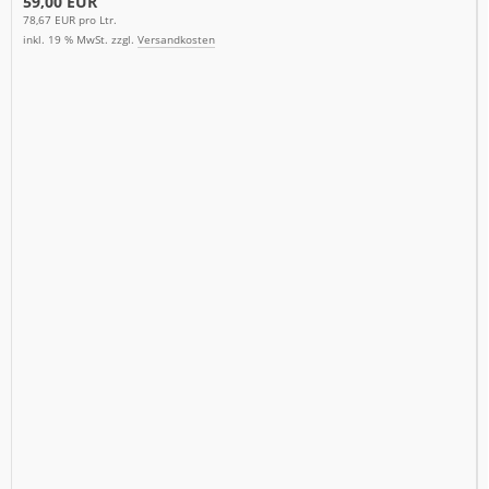
59,00 EUR
78,67 EUR pro Ltr.
inkl. 19 % MwSt. zzgl.
Versandkosten