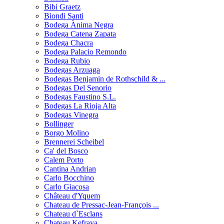
Bibi Graetz
Biondi Santi
Bodega Ànima Negra
Bodega Catena Zapata
Bodega Chacra
Bodega Palacio Remondo
Bodega Rubio
Bodegas Arzuaga
Bodegas Benjamin de Rothschild & ...
Bodegas Del Senorio
Bodegas Faustino S.L.
Bodegas La Rioja Alta
Bodegas Vinegra
Bollinger
Borgo Molino
Brennerei Scheibel
Ca' del Bosco
Calem Porto
Cantina Andrian
Carlo Bocchino
Carlo Giacosa
Château d'Yquem
Chateau de Pressac-Jean-François ...
Chateau d`Esclans
Chateau Kefraya