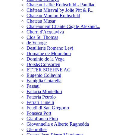
Chateau Lafite Rothschild - Pauillac
Château Miraval by Jolie Pitt & P...
Chateau Mouton Rothschild
Chateau Musar
Chateauneuf Chante Cigale-Alexand...
Cherri d'Acquaviva
Clos St. Thomas
de Venoge
Destillerie Romano Levi
Domaine de Mourchon
Dominio de la Vega
Dorst&Consorten
ETTER SOEHNE AG
Eugenio Collavini
Famiglia Cotarella
Fassati
Fattoria Montellori
Fattoria Petrolo
Ferrari Lunelli
Feudi di San Gregorio
Fonseca Port
Gianfranco Fino
Giovannella e Alberto Ragnedda
Glenrothes
Gosset-Jean-Pierre Mareigner