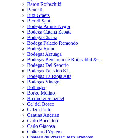
Baron Rothschild
Bennati
Bibi Graetz
Biondi Santi
Bodega Ànima Negra
Bodega Catena Zapata
Bodega Chacra
Bodega Palacio Remondo
Bodega Rubio
Bodegas Arzuaga
Bodegas Benjamin de Rothschild & ...
Bodegas Del Senorio
Bodegas Faustino S.L.
Bodegas La Rioja Alta
Bodegas Vinegra
Bollinger
Borgo Molino
Brennerei Scheibel
Ca' del Bosco
Calem Porto
Cantina Andrian
Carlo Bocchino
Carlo Giacosa
Château d'Yquem
Chateau de Pressac-Jean-François ...