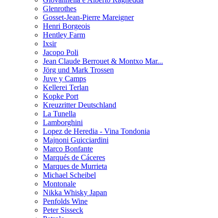
Glenrothes
Gosset-Jean-Pierre Mareigner
Henri Borgeois
Hentley Farm
Ixsir
Jacopo Poli
Jean Claude Berrouet & Montxo Mar...
Jörg und Mark Trossen
Juve y Camps
Kellerei Terlan
Kopke Port
Kreuzritter Deutschland
La Tunella
Lamborghini
Lopez de Heredia - Vina Tondonia
Majnoni Guicciardini
Marco Bonfante
Marqués de Cáceres
Marques de Murrieta
Michael Scheibel
Montonale
Nikka Whisky Japan
Penfolds Wine
Peter Sisseck