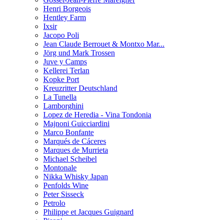
Henri Borgeois
Hentley Farm
Ixsir
Jacopo Poli
Jean Claude Berrouet & Montxo Mar...
Jörg und Mark Trossen
Juve y Camps
Kellerei Terlan
Kopke Port
Kreuzritter Deutschland
La Tunella
Lamborghini
Lopez de Heredia - Vina Tondonia
Majnoni Guicciardini
Marco Bonfante
Marqués de Cáceres
Marques de Murrieta
Michael Scheibel
Montonale
Nikka Whisky Japan
Penfolds Wine
Peter Sisseck
Petrolo
Philippe et Jacques Guignard