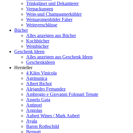
Trinkgläser und Dekantierer
Verpackungen
Wein-und Champagnerkühler
Weinaromenbilder Faber
Weinverschlüsse
Bücher
Alles anzeigen aus Bücher
Kochbücher
Weinbücher
Geschenk Ideen
Alles anzeigen aus Geschenk Ideen
Geschenkideen
Hersteller
4 Kilos Vinicola
Agripunica
Albert Bichot
Alejandro Fernandez
Ambrogio e Giovanni Folonari Tenute
Angelo Gaja
Antinori
Argiolas
Aubert Wines / Mark Aubert
Ayala
Baron Rothschild
Bennati