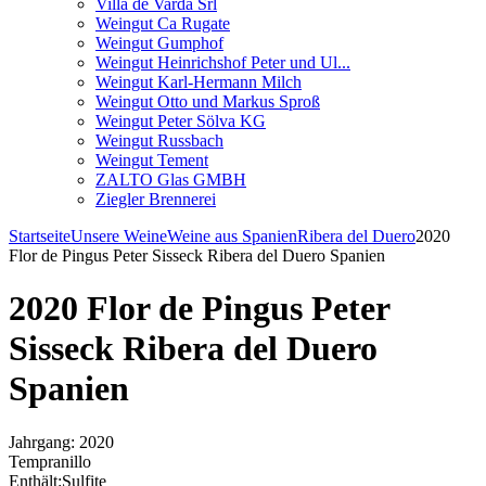
Villa de Varda Srl
Weingut Ca Rugate
Weingut Gumphof
Weingut Heinrichshof Peter und Ul...
Weingut Karl-Hermann Milch
Weingut Otto und Markus Sproß
Weingut Peter Sölva KG
Weingut Russbach
Weingut Tement
ZALTO Glas GMBH
Ziegler Brennerei
Startseite
Unsere Weine
Weine aus Spanien
Ribera del Duero
2020
Flor de Pingus Peter Sisseck Ribera del Duero Spanien
2020 Flor de Pingus Peter
Sisseck Ribera del Duero
Spanien
Jahrgang: 2020
Tempranillo
Enthält:Sulfite