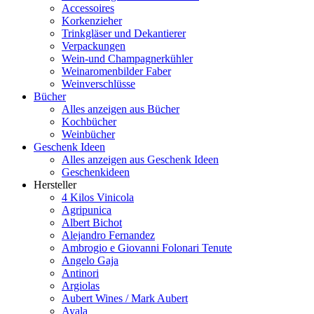
Accessoires
Korkenzieher
Trinkgläser und Dekantierer
Verpackungen
Wein-und Champagnerkühler
Weinaromenbilder Faber
Weinverschlüsse
Bücher
Alles anzeigen aus Bücher
Kochbücher
Weinbücher
Geschenk Ideen
Alles anzeigen aus Geschenk Ideen
Geschenkideen
Hersteller
4 Kilos Vinicola
Agripunica
Albert Bichot
Alejandro Fernandez
Ambrogio e Giovanni Folonari Tenute
Angelo Gaja
Antinori
Argiolas
Aubert Wines / Mark Aubert
Ayala