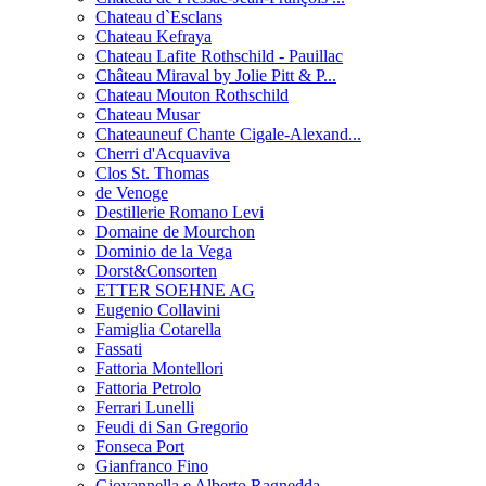
Chateau d`Esclans
Chateau Kefraya
Chateau Lafite Rothschild - Pauillac
Château Miraval by Jolie Pitt & P...
Chateau Mouton Rothschild
Chateau Musar
Chateauneuf Chante Cigale-Alexand...
Cherri d'Acquaviva
Clos St. Thomas
de Venoge
Destillerie Romano Levi
Domaine de Mourchon
Dominio de la Vega
Dorst&Consorten
ETTER SOEHNE AG
Eugenio Collavini
Famiglia Cotarella
Fassati
Fattoria Montellori
Fattoria Petrolo
Ferrari Lunelli
Feudi di San Gregorio
Fonseca Port
Gianfranco Fino
Giovannella e Alberto Ragnedda