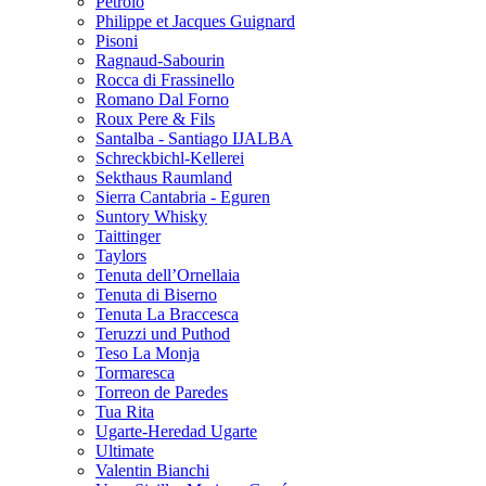
Petrolo
Philippe et Jacques Guignard
Pisoni
Ragnaud-Sabourin
Rocca di Frassinello
Romano Dal Forno
Roux Pere & Fils
Santalba - Santiago IJALBA
Schreckbichl-Kellerei
Sekthaus Raumland
Sierra Cantabria - Eguren
Suntory Whisky
Taittinger
Taylors
Tenuta dell’Ornellaia
Tenuta di Biserno
Tenuta La Braccesca
Teruzzi und Puthod
Teso La Monja
Tormaresca
Torreon de Paredes
Tua Rita
Ugarte-Heredad Ugarte
Ultimate
Valentin Bianchi