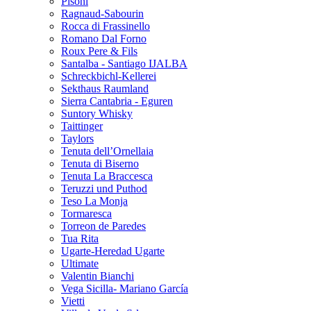
Pisoni
Ragnaud-Sabourin
Rocca di Frassinello
Romano Dal Forno
Roux Pere & Fils
Santalba - Santiago IJALBA
Schreckbichl-Kellerei
Sekthaus Raumland
Sierra Cantabria - Eguren
Suntory Whisky
Taittinger
Taylors
Tenuta dell’Ornellaia
Tenuta di Biserno
Tenuta La Braccesca
Teruzzi und Puthod
Teso La Monja
Tormaresca
Torreon de Paredes
Tua Rita
Ugarte-Heredad Ugarte
Ultimate
Valentin Bianchi
Vega Sicilla- Mariano García
Vietti