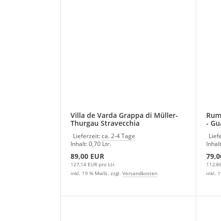
Villa de Varda Grappa di Müller-
Rum-
Thurgau Stravecchia
- Gu
Lieferzeit:
ca. 2-4 Tage
Lief
Inhalt: 0,70 Ltr.
Inhalt
89,00 EUR
79,0
127,14 EUR pro Ltr.
112,86
inkl. 19 % MwSt. zzgl.
Versandkosten
inkl. 