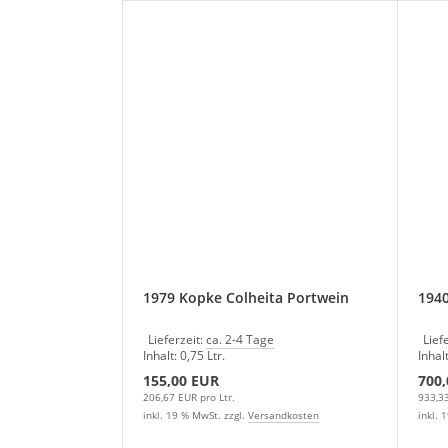
1979 Kopke Colheita Portwein
1940
Lieferzeit:
ca. 2-4 Tage
Lief
Inhalt: 0,75 Ltr.
Inhalt
155,00 EUR
700
206,67 EUR pro Ltr.
933,33
inkl. 19 % MwSt. zzgl.
Versandkosten
inkl. 