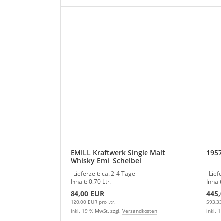
EMILL Kraftwerk Single Malt
1957
Whisky Emil Scheibel
Lieferzeit:
ca. 2-4 Tage
Lief
Inhalt: 0,70 Ltr.
Inhalt
84,00 EUR
445
120,00 EUR pro Ltr.
593,33
inkl. 19 % MwSt. zzgl.
Versandkosten
inkl. 