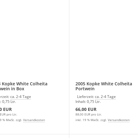
 Kopke White Colheita
2005 Kopke White Colheita
wein in Box
Portwein
erzeit:
ca. 2-4 Tage
Lieferzeit:
ca. 2-4 Tage
: 0,75 Ltr.
Inhalt: 0,75 Ltr.
0 EUR
66,00 EUR
EUR pro Ltr.
88,00 EUR pro Ltr.
19 % MwSt. zzgl.
Versandkosten
inkl. 19 % MwSt. zzgl.
Versandkosten