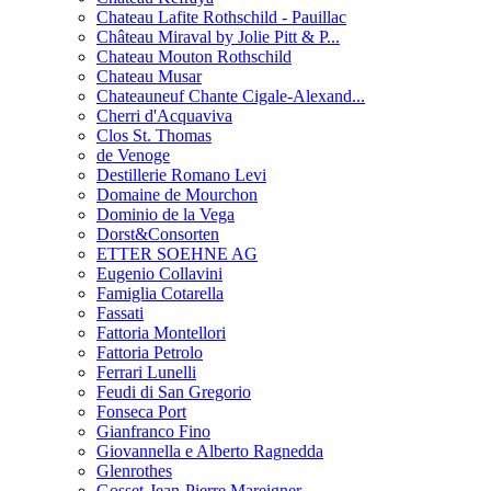
Chateau Lafite Rothschild - Pauillac
Château Miraval by Jolie Pitt & P...
Chateau Mouton Rothschild
Chateau Musar
Chateauneuf Chante Cigale-Alexand...
Cherri d'Acquaviva
Clos St. Thomas
de Venoge
Destillerie Romano Levi
Domaine de Mourchon
Dominio de la Vega
Dorst&Consorten
ETTER SOEHNE AG
Eugenio Collavini
Famiglia Cotarella
Fassati
Fattoria Montellori
Fattoria Petrolo
Ferrari Lunelli
Feudi di San Gregorio
Fonseca Port
Gianfranco Fino
Giovannella e Alberto Ragnedda
Glenrothes
Gosset-Jean-Pierre Mareigner