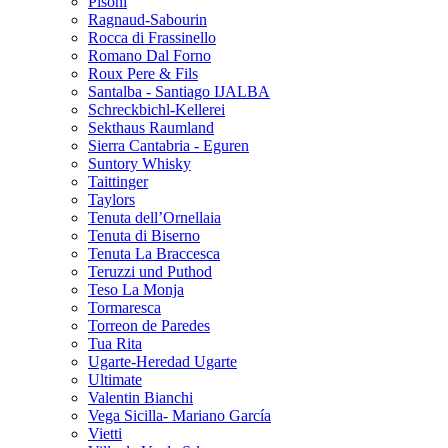
Pisoni
Ragnaud-Sabourin
Rocca di Frassinello
Romano Dal Forno
Roux Pere & Fils
Santalba - Santiago IJALBA
Schreckbichl-Kellerei
Sekthaus Raumland
Sierra Cantabria - Eguren
Suntory Whisky
Taittinger
Taylors
Tenuta dell’Ornellaia
Tenuta di Biserno
Tenuta La Braccesca
Teruzzi und Puthod
Teso La Monja
Tormaresca
Torreon de Paredes
Tua Rita
Ugarte-Heredad Ugarte
Ultimate
Valentin Bianchi
Vega Sicilla- Mariano García
Vietti