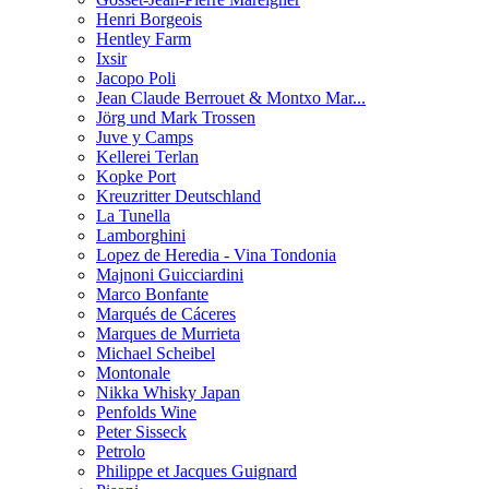
Henri Borgeois
Hentley Farm
Ixsir
Jacopo Poli
Jean Claude Berrouet & Montxo Mar...
Jörg und Mark Trossen
Juve y Camps
Kellerei Terlan
Kopke Port
Kreuzritter Deutschland
La Tunella
Lamborghini
Lopez de Heredia - Vina Tondonia
Majnoni Guicciardini
Marco Bonfante
Marqués de Cáceres
Marques de Murrieta
Michael Scheibel
Montonale
Nikka Whisky Japan
Penfolds Wine
Peter Sisseck
Petrolo
Philippe et Jacques Guignard