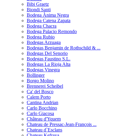
Bibi Graetz
Biondi Santi
Bodega Ànima Negra
Bodega Catena Zapata
Bodega Chacra
Bodega Palacio Remondo
Bodega Rubio
Bodegas Arzuaga
Bodegas Benjamin de Rothschild & ...
Bodegas Del Senorio
Bodegas Faustino S.L.
Bodegas La Rioja Alta
Bodegas Vinegra
Bollinger
Borgo Molino
Brennerei Scheibel
Ca' del Bosco
Calem Porto
Cantina Andrian
Carlo Bocchino
Carlo Giacosa
Château d'Yquem
Chateau de Pressac-Jean-François ...
Chateau d`Esclans
Chateau Kefraya