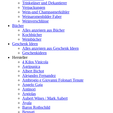
Trinkgläser und Dekantierer
Verpackungen
Wein-und Champagnerkühler
Weinaromenbilder Faber
Weinverschlüsse
Bücher
Alles anzeigen aus Bücher
Kochbücher
Weinbücher
Geschenk Ideen
Alles anzeigen aus Geschenk Ideen
Geschenkideen
Hersteller
4 Kilos Vinicola
Agripunica
Albert Bichot
Alejandro Fernandez
Ambrogio e Giovanni Folonari Tenute
Angelo Gaja
Antinori
Argiolas
Aubert Wines / Mark Aubert
Ayala
Baron Rothschild
Bennati