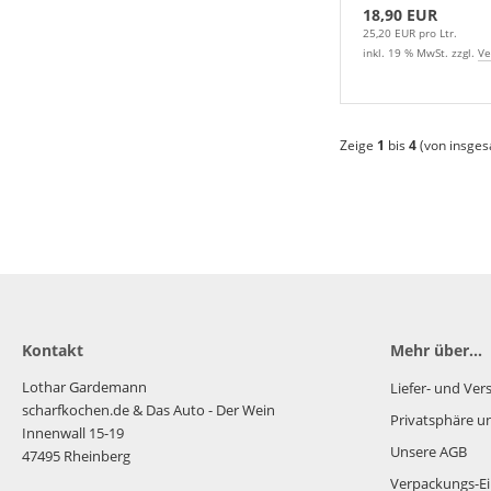
18,90 EUR
25,20 EUR pro Ltr.
inkl. 19 % MwSt. zzgl.
Ve
Zeige
1
bis
4
(von insge
Kontakt
Mehr über...
Lothar Gardemann
Liefer- und Ve
scharfkochen.de
& Das Auto - Der Wein
Privatsphäre u
Innenwall 15-19
Unsere AGB
47495 Rheinberg
Verpackungs-Ei