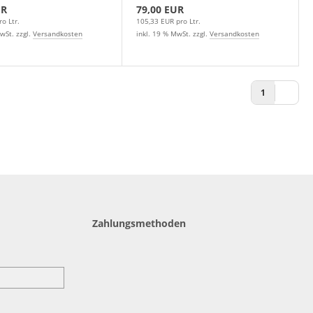
UR
79,00 EUR
o Ltr.
105,33 EUR pro Ltr.
wSt. zzgl.
Versandkosten
inkl. 19 % MwSt. zzgl.
Versandkosten
1
Zahlungsmethoden