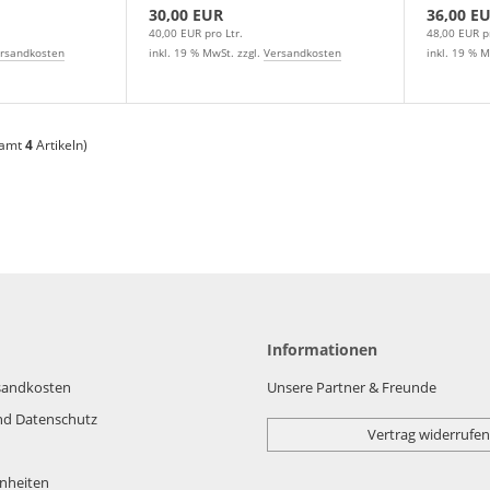
30,00 EUR
36,00 E
40,00 EUR pro Ltr.
48,00 EUR pr
rsandkosten
inkl. 19 % MwSt. zzgl.
Versandkosten
inkl. 19 % M
samt
4
Artikeln)
Informationen
rsandkosten
Unsere Partner & Freunde
nd Datenschutz
Vertrag widerrufen
nheiten