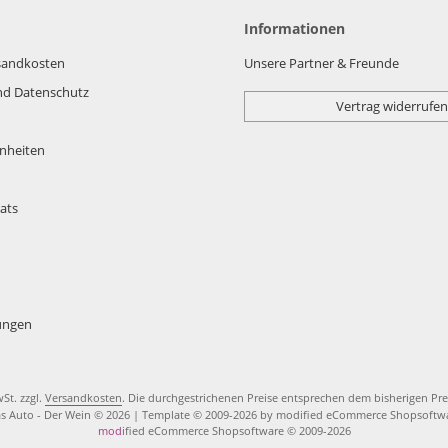
Informationen
rsandkosten
Unsere Partner & Freunde
nd Datenschutz
Vertrag widerrufen
nheiten
ats
lungen
wSt. zzgl.
Versandkosten
. Die durchgestrichenen Preise entsprechen dem bisherigen Pre
s Auto - Der Wein © 2026 | Template © 2009-2026 by modified eCommerce Shopsoftw
mod
ified eCommerce Shopsoftware © 2009-2026