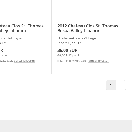
ateau Clos St. Thomas
2012 Chateau Clos St. Thomas
lley Libanon
Bekaa Valley Libanon
:
ca. 2-4 Tage
Lieferzeit:
ca. 2-4 Tage
 Ltr.
Inhalt: 0,75 Ltr.
UR
36,00 EUR
o Ltr.
48,00 EUR pro Ltr.
wSt. zzgl.
Versandkosten
inkl. 19 % MwSt. zzgl.
Versandkosten
1