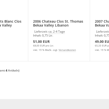
ts Blanc Clos
2006 Chateau Clos St. Thomas
2007 Ch
 Valley
Bekaa Valley Libanon
Bekaa Va
Lieferzeit:
ca. 2-4 Tage
Lieferzeit
Inhalt: 0,75 Ltr.
Inhalt: 0,75
51,00 EUR
49,00 E
68,00 EUR pro Ltr.
65,33 EUR pr
inkl. 19 % MwSt. zzgl.
Versandkosten
inkl. 19 % M
samt
4
Artikeln)