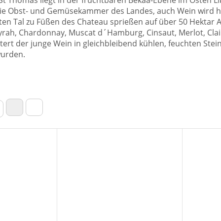
St Thomas liegt in der fruchtbaren Bekaa-Ebene im Osten L
ie Obst- und Gemüsekammer des Landes, auch Wein wird hier
en Tal zu Füßen des Chateau sprießen auf über 50 Hektar 
Syrah, Chardonnay, Muscat d´Hamburg, Cinsaut, Merlot, Clai
ltert der junge Wein in gleichbleibend kühlen, feuchten Stein
urden.