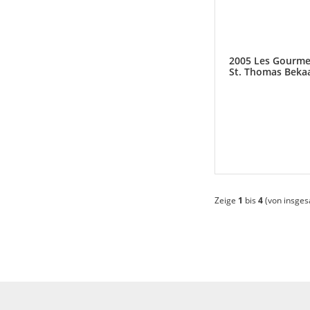
2005 Les Gourme
St. Thomas Bekaa
Libanon
Zeige
1
bis
4
(von insge