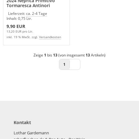
2024 Neprica Primitivo
Tormaresca Antinori
Apulien Italien
Lieferzeit:
ca. 2-4 Tage
Inhalt: 0,75 Ltr.
9,90 EUR
13,20 EUR pro Ltr.
inkl. 19 % MwSt. zzgl.
Versandkosten
Zeige
1
bis
13
(von insgesamt
13
Artikeln)
1
Kontakt
Lothar Gardemann