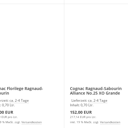
ac Florilege Ragnaud-
Cognac Ragnaud-Sabourin
ourin
Alliance No.25 XO Grande
Champagne
erzeit:
ca. 2-4 Tage
Lieferzeit:
ca. 2-4 Tage
: 0,70 Ltr.
Inhalt: 0,70 Ltr.
,00 EUR
152,00 EUR
 EUR pro Ltr.
217,14 EUR pro Ltr.
19 % MwSt. zzgl.
Versandkosten
inkl. 19 % MwSt. zzgl.
Versandkosten