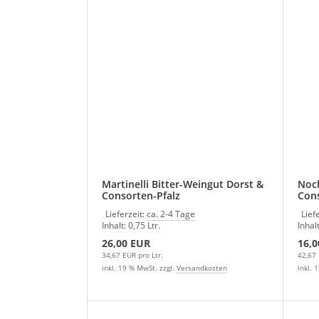
Martinelli Bitter-Weingut Dorst &
Noc
Consorten-Pfalz
Cons
Lieferzeit:
ca. 2-4 Tage
Lief
Inhalt: 0,75 Ltr.
Inhalt
26,00 EUR
16,0
34,67 EUR pro Ltr.
42,67 
inkl. 19 % MwSt. zzgl.
Versandkosten
inkl. 