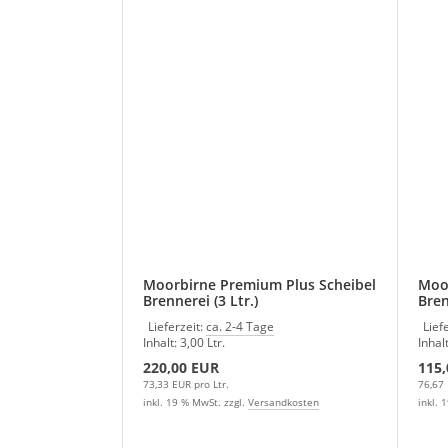
Moorbirne Premium Plus Scheibel
Moor
Brennerei (3 Ltr.)
Bren
Lieferzeit:
ca. 2-4 Tage
Lief
Inhalt: 3,00 Ltr.
Inhalt
220,00 EUR
115
73,33 EUR pro Ltr.
76,67 
inkl. 19 % MwSt. zzgl.
Versandkosten
inkl. 