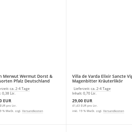
h Merwut Wermut Dorst &
Villa de Varda Elixir Sancte Vig
orten Pfalz Deutschland
Magenbitter Kräuterlikör
erzeit:
ca. 2-4 Tage
Lieferzeit:
ca. 2-4 Tage
: 0,38 Ltr.
Inhalt: 0,70 Ltr.
0 EUR
29,00 EUR
EUR pro Ltr.
41,43 EUR pro Ltr.
19 % MwSt. zzgl.
Versandkosten
inkl. 19 % MwSt. zzgl.
Versandkosten