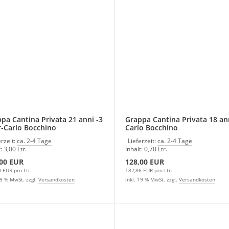
pa Cantina Privata 21 anni -3
Grappa Cantina Privata 18 ann
r-Carlo Bocchino
Carlo Bocchino
erzeit:
ca. 2-4 Tage
Lieferzeit:
ca. 2-4 Tage
: 3,00 Ltr.
Inhalt: 0,70 Ltr.
,00 EUR
128,00 EUR
 EUR pro Ltr.
182,86 EUR pro Ltr.
19 % MwSt. zzgl.
Versandkosten
inkl. 19 % MwSt. zzgl.
Versandkosten