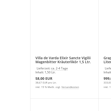
Villa de Varda Elixir Sancte Vigilii
Grap
Magenbitter Kräuterlikör 1,5 Ltr.
Lite
Lieferzeit:
ca. 2-4 Tage
Lief
Inhalt: 1,50 Ltr.
Inhalt
58,00 EUR
999
38,67 EUR pro Ltr.
333,00
inkl. 19 % MwSt. zzgl.
Versandkosten
inkl. 