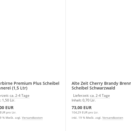
birne Premium Plus Scheibel
Alte Zeit Cherry Brandy Brenn
nerei (1,5 Ltr)
Scheibel Schwarzwald
Deutschland
erzeit:
ca. 2-4 Tage
Lieferzeit:
ca. 2-4 Tage
: 1,50 Ltr.
Inhalt: 0,70 Ltr.
,00 EUR
73,00 EUR
EUR pro Ltr.
104,29 EUR pro Ltr.
19 % MwSt. zzgl.
Versandkosten
inkl. 19 % MwSt. zzgl.
Versandkosten