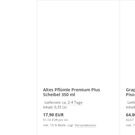
Altes Pflümle Premium Plus
Grap
Scheibel 350 ml
Pis
Lieferzeit:
ca. 2-4 Tage
Lief
Inhalt: 0,35 Ltr.
Inhalt
17,90 EUR
64,0
51,14 EUR pro Ltr.
42,67 
inkl. 19 % MwSt. zzgl.
Versandkosten
inkl. 