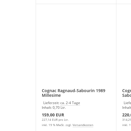
Cognac Ragnaud-Sabourin 1989
Cogn
Millesime
Sab
Lieferzeit:
ca. 2-4 Tage
Lief
Inhalt: 0,70 Ltr.
Inhalt
159,00 EUR
220
227,14 EUR pro Ltr.
314,29
inkl. 19 % MwSt. zzgl.
Versandkosten
inkl. 