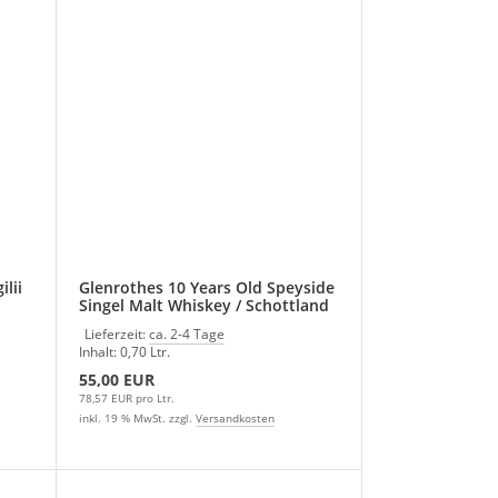
ilii
Glenrothes 10 Years Old Speyside
Singel Malt Whiskey / Schottland
Lieferzeit:
ca. 2-4 Tage
Inhalt: 0,70 Ltr.
55,00 EUR
78,57 EUR pro Ltr.
inkl. 19 % MwSt. zzgl.
Versandkosten