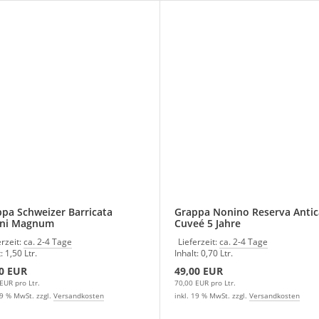
pa Schweizer Barricata
Grappa Nonino Reserva Antic
oni Magnum
Cuveé 5 Jahre
erzeit:
ca. 2-4 Tage
Lieferzeit:
ca. 2-4 Tage
: 1,50 Ltr.
Inhalt: 0,70 Ltr.
0 EUR
49,00 EUR
EUR pro Ltr.
70,00 EUR pro Ltr.
19 % MwSt. zzgl.
Versandkosten
inkl. 19 % MwSt. zzgl.
Versandkosten