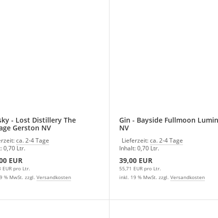
 Distillery The
Gin - Bayside Fullmoon Luminous
age Gerston NV
NV
erzeit:
ca. 2-4 Tage
Lieferzeit:
ca. 2-4 Tage
: 0,70 Ltr.
Inhalt: 0,70 Ltr.
,00 EUR
39,00 EUR
 EUR pro Ltr.
55,71 EUR pro Ltr.
19 % MwSt. zzgl.
Versandkosten
inkl. 19 % MwSt. zzgl.
Versandkosten