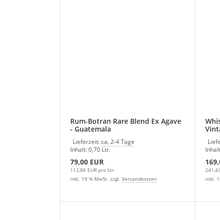
Rum-Botran Rare Blend Ex Agave
Whisky - Lost
- Guatemala
Vint
Lieferzeit:
ca. 2-4 Tage
Lief
Inhalt: 0,70 Ltr.
Inhalt
79,00 EUR
169
112,86 EUR pro Ltr.
241,43
inkl. 19 % MwSt. zzgl.
Versandkosten
inkl. 