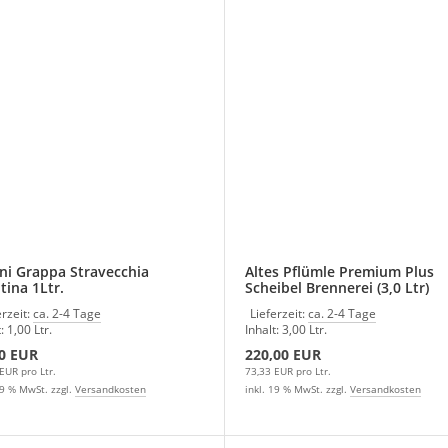
ni Grappa Stravecchia
Altes Pflümle Premium Plus
tina 1Ltr.
Scheibel Brennerei (3,0 Ltr)
erzeit:
ca. 2-4 Tage
Lieferzeit:
ca. 2-4 Tage
: 1,00 Ltr.
Inhalt: 3,00 Ltr.
0 EUR
220,00 EUR
EUR pro Ltr.
73,33 EUR pro Ltr.
19 % MwSt. zzgl.
Versandkosten
inkl. 19 % MwSt. zzgl.
Versandkosten